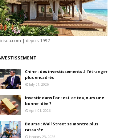
isation et la désirabilité
e"
ilité
sirisoa.com | depuis 1997
NVESTISSEMENT
e Dion
Chine : des investissements à l'étranger
plus encadrés
July 01, 2026
Investir dans l'or : est-ce toujours une
bonne idée ?
April 01, 2026
Bourse : Wall Street se montre plus
rassurée
January 23, 2026