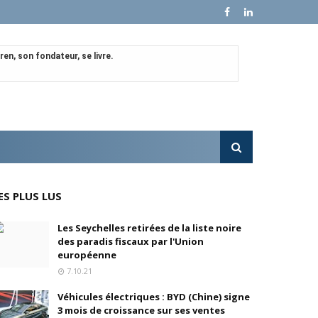
en, son fondateur, se livre.
e croissance sur ses ventes mondiales
l'OPA sur MultiChoice (Afrique du Sud)
e progressivement
ES PLUS LUS
'acquisition de FedEx Supply Chain
Les Seychelles retirées de la liste noire
des paradis fiscaux par l'Union
européenne
7.10.21
inois
Véhicules électriques : BYD (Chine) signe
3 mois de croissance sur ses ventes
oré (Universal, Canal+) et de Banijay