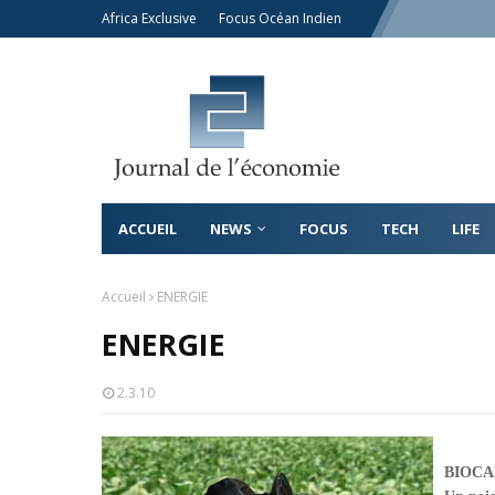
Africa Exclusive
Focus Océan Indien
ACCUEIL
NEWS
FOCUS
TECH
LIFE
Accueil
ENERGIE
ENERGIE
2.3.10
BIOC