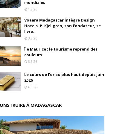
mondiales
1.8.26
s
Voaara Madagascar intègre Design
ition
Hotels. P. Kjellgren, son fondateur, se
livre.
drés
3.8.26
Île Maurice : le tourisme reprend des
stratégique
couleurs
3.8.26
ités
Le cours de l'or au plus haut depuis juin
rs pions
2026
6.8.26
ONSTRUIRE À MADAGASCAR
 de fonds