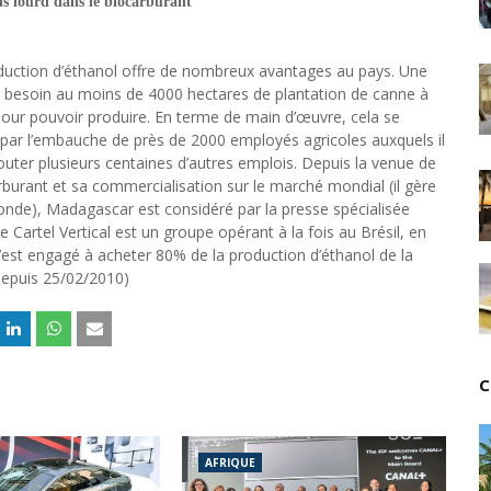
s lourd dans le biocarburant
Tsirisoa Edition
-
Jul 15 2026
Jeux vidéo : Supercell parie sur les studios africain
Unknown
-
Jul 13 2026
duction d’éthanol offre de nombreux avantages au pays. Une
Intelligence artificielle : le "Sud global" joue sa part
a besoin au moins de 4000 hectares de plantation de canne à
pour pouvoir produire. En terme de main d’œuvre, cela se
Unknown
-
Jul 06 2026
 par l’embauche de près de 2000 employés agricoles auxquels il
Chine : des investissements à l'étranger plus enca
outer plusieurs centaines d’autres emplois. Depuis la venue de
Unknown
-
Jul 01 2026
arburant et sa commercialisation sur le marché mondial (il gère
Economie hôtelière : la connectivité comme levier 
monde), Madagascar est considéré par la presse spécialisée
Unknown
-
Jun 27 2026
 Cartel Vertical est un groupe opérant à la fois au Brésil, en
Pays du Golfe : nouveau paradigme, nouvelles prior
s’est engagé à acheter 80% de la production d’éthanol de la
Unknown
-
Jun 22 2026
 depuis 25/02/2010)
Neutralité carbone : les "Iles Vanille" poussent leu
Unknown
-
Jun 18 2026
Rendez-vous golfique : Mazagan joue sa carte
Unknown
-
Jun 11 2026
C
Course à l'IA : Meta envisage une importante levée
Unknown
-
Jun 06 2026
Banques centrales : indépendantes jusqu'où ?
Unknown
-
Jun 02 2026
AFRIQUE
VTC : Yango Group veut accélérer en Afrique