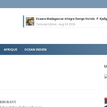
Voaara Madagascar intègre Design Hotels. P. Kjellgr
Tsirisoa Edition
-
Aug 03 2026
Île Maurice : le tourisme reprend des couleurs
Unknown
-
Aug 03 2026
Véhicules électriques : BYD (Chine) signe 3 mois d
Tsirisoa Edition
-
Aug 01 2026
AFRIQUE
OCEAN INDIEN
Canal+ : nouvelles dimensions et croissance après 
Tsirisoa Edition
-
Jul 29 2026
Gazoduc Afrique Atlantique : le projet prend form
L
Unknown
-
Jul 25 2026
Fret : les dessous de l'ambition de CMA CGM avec l
Tsirisoa Edition
-
Jul 22 2026
Tendances : le Head Spa à la conquête du monde
Unknown
-
Jul 21 2026
Aéronautique : Airbus se renforce sur le marché ch
Unknown
-
Jul 18 2026
ARBURANT
Cinéma : Lionsgate attire l'attention du groupe Boll