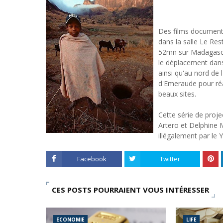
Des films documenta
dans la salle Le Res
52mn sur Madagascar
le déplacement dans
ainsi qu'au nord de l
d'Emeraude pour réa
beaux sites.
Cette série de proje
Artero et Delphine M
illégalement par le 
Facebook
Twitter
CES POSTS POURRAIENT VOUS INTÉRESSER
ECONOMIE
LIFE