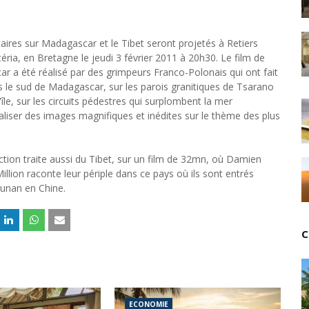
Unknown
-
Jul 18 2026
Cinéma : Lionsgate attire l'attention du groupe Boll
Tsirisoa Edition
-
Jul 15 2026
ires sur Madagascar et le Tibet seront projetés à Retiers
téria, en Bretagne le jeudi 3 février 2011 à 20h30. Le film de
Jeux vidéo : Supercell parie sur les studios africain
 a été réalisé par des grimpeurs Franco-Polonais qui ont fait
Unknown
-
Jul 13 2026
 le sud de Madagascar, sur les parois granitiques de Tsarano
Intelligence artificielle : le "Sud global" joue sa part
'île, sur les circuits pédestres qui surplombent la mer
Unknown
-
Jul 06 2026
liser des images magnifiques et inédites sur le thème des plus
Chine : des investissements à l'étranger plus enca
Unknown
-
Jul 01 2026
Economie hôtelière : la connectivité comme levier 
ction traite aussi du Tibet, sur un film de 32mn, où Damien
Unknown
-
Jun 27 2026
illion raconte leur périple dans ce pays où ils sont entrés
Pays du Golfe : nouveau paradigme, nouvelles prior
Yunan en Chine.
Unknown
-
Jun 22 2026
Neutralité carbone : les "Iles Vanille" poussent leu
Unknown
-
Jun 18 2026
C
Rendez-vous golfique : Mazagan joue sa carte
Unknown
-
Jun 11 2026
Course à l'IA : Meta envisage une importante levée
Unknown
-
Jun 06 2026
Banques centrales : indépendantes jusqu'où ?
ECONOMIE