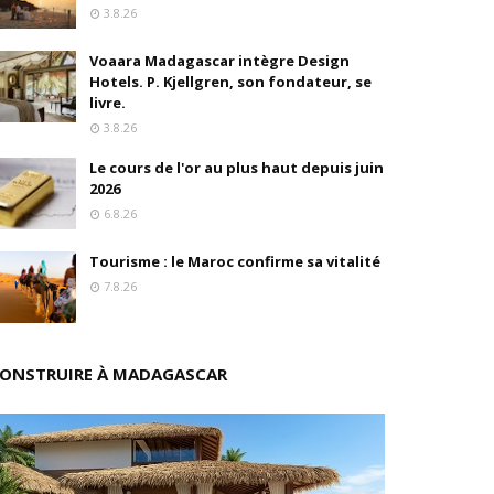
3.8.26
oré (Universal, Canal+) et de Banijay
Voaara Madagascar intègre Design
Hotels. P. Kjellgren, son fondateur, se
s
livre.
3.8.26
ition
Le cours de l'or au plus haut depuis juin
2026
drés
6.8.26
stratégique
Tourisme : le Maroc confirme sa vitalité
7.8.26
ités
rs pions
ONSTRUIRE À MADAGASCAR
 de fonds