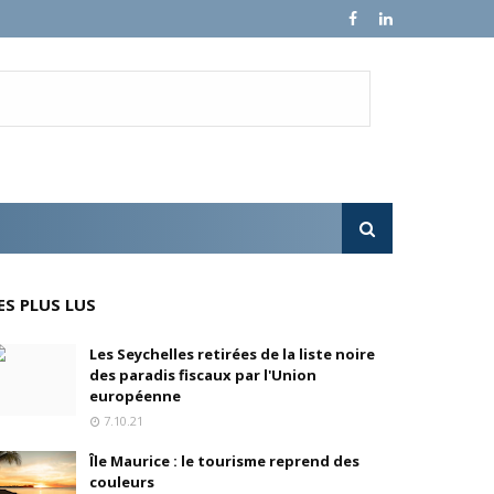
en, son fondateur, se livre.
e croissance sur ses ventes mondiales
l'OPA sur MultiChoice (Afrique du Sud)
ES PLUS LUS
e progressivement
Les Seychelles retirées de la liste noire
des paradis fiscaux par l'Union
'acquisition de FedEx Supply Chain
européenne
7.10.21
Île Maurice : le tourisme reprend des
couleurs
inois