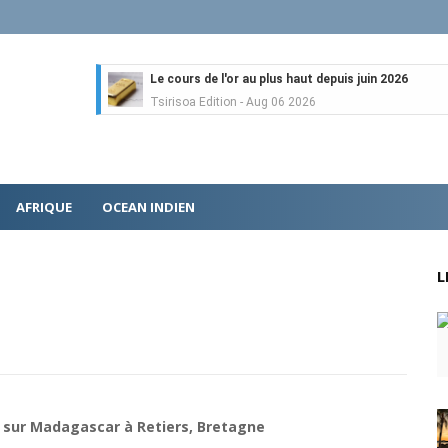
Le cours de l'or au plus haut depuis juin 2026
Tsirisoa Edition
-
Aug 06 2026
Voaara Madagascar intègre Design Hotels. P. Kjellgr
Tsirisoa Edition
-
Aug 03 2026
Île Maurice : le tourisme reprend des couleurs
Unknown
-
Aug 03 2026
AFRIQUE
OCEAN INDIEN
Véhicules électriques : BYD (Chine) signe 3 mois d
Tsirisoa Edition
-
Aug 01 2026
Canal+ : nouvelles dimensions et croissance après 
L
Tsirisoa Edition
-
Jul 29 2026
Gazoduc Afrique Atlantique : le projet prend form
Unknown
-
Jul 25 2026
Fret : les dessous de l'ambition de CMA CGM avec l
Tsirisoa Edition
-
Jul 22 2026
Tendances : le Head Spa à la conquête du monde
Unknown
-
Jul 21 2026
m sur Madagascar à Retiers, Bretagne
Aéronautique : Airbus se renforce sur le marché ch