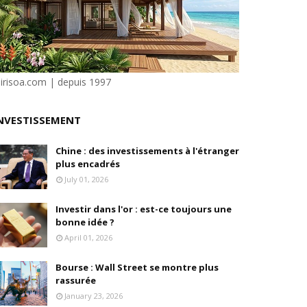
isation et la désirabilité
sirisoa.com | depuis 1997
e"
NVESTISSEMENT
ilité
Chine : des investissements à l'étranger
plus encadrés
July 01, 2026
Investir dans l'or : est-ce toujours une
bonne idée ?
April 01, 2026
Bourse : Wall Street se montre plus
rassurée
January 23, 2026