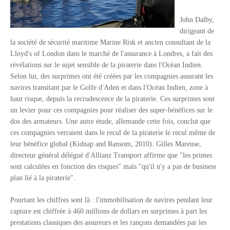
Unknown
-
Jul 06 2026
Chine : des investissements à l'étranger plus encadrés
John Dalby,
Unknown
-
Jul 01 2026
dirigeant de
la société de sécurité maritime Marine Risk et ancien consultant de la
Economie hôtelière : la connectivité comme levier stratégiq
Lloyd's of London dans le marché de l'assurance à Londres, a fait des
Unknown
-
Jun 27 2026
révélations sur le sujet sensible de la piraterie dans l'Océan Indien.
Pays du Golfe : nouveau paradigme, nouvelles priorités
Selon lui, des surprimes ont été créées par les compagnies assurant les
Unknown
-
Jun 22 2026
navires transitant par le Golfe d'Aden et dans l'Océan Indien, zone à
Neutralité carbone : les "Iles Vanille" poussent leurs pions
haut risque, depuis la recrudescence de la piraterie. Ces surprimes sont
Unknown
-
Jun 18 2026
un levier pour ces compagnies pour réaliser des super-bénéfices sur le
Rendez-vous golfique : Mazagan joue sa carte
dos des armateurs. Une autre étude, allemande cette fois, conclut que
Unknown
-
Jun 11 2026
ces compagnies verraient dans le recul de la piraterie le recul même de
Course à l'IA : Meta envisage une importante levée de fonds
leur bénéfice global (Kidnap and Ransom, 2010). Gilles Mareuse,
Unknown
-
Jun 06 2026
directeur général délégué d'Allianz Transport affirme que "les primes
Banques centrales : indépendantes jusqu'où ?
sont calculées en fonction des risques" mais "qu'il n'y a pas de business
Unknown
-
Jun 02 2026
plan lié à la piraterie".
VTC : Yango Group veut accélérer en Afrique
Unknown
-
May 22 2026
Pourtant les chiffres sont là : l'immobilisation de navires pendant leur
Marques françaises : Chanel aux sommets de la valorisation e
capture est chiffrée à 460 millions de dollars en surprimes à part les
Tsirisoa Edition
-
May 13 2026
prestations classiques des assureurs et les rançons demandées par les
Art et médias sociaux : à l'ère de la "présence ciblée"