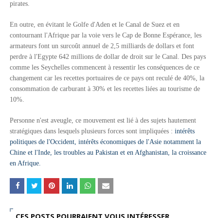
pirates.
Unknown
-
May 09 2026
Tourisme : l'Afrique fait le pari du luxe et de la durabilité
En outre, en évitant le Golfe d'Aden et le Canal de Suez et en
Unknown
-
May 03 2026
contournant l'Afrique par la voie vers le Cap de Bonne Espérance, les
Economie : quand le roi dollar grince
armateurs font un surcoût annuel de 2,5 milliards de dollars et font
Unknown
-
Apr 26 2026
perdre à l'Egypte 642 millions de dollar de droit sur le Canal. Des pays
Tourisme : le Maroc confirme sa vitalité
comme les Seychelles commencent à ressentir les conséquences de ce
Unknown
-
Aug 07 2026
changement car les recettes portuaires de ce pays ont reculé de 40%, la
Le cours de l'or au plus haut depuis juin 2026
consommation de carburant à 30% et les recettes liées au tourisme de
Tsirisoa Edition
-
Aug 06 2026
10%.
Voaara Madagascar intègre Design Hotels. P. Kjellgren, son fo
Tsirisoa Edition
-
Aug 03 2026
Personne n'est aveugle, ce mouvement est lié à des sujets hautement
stratégiques dans lesquels plusieurs forces sont impliquées :
intérêts
politiques de l'Occident, intérêts économiques de l'Asie notamment la
Chine et l'Inde, les troubles au Pakistan et en Afghanistan, la croissance
en Afrique.
CES POSTS POURRAIENT VOUS INTÉRESSER