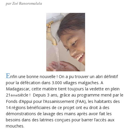
par Zoé Ranoromalala
Unknown
-
Jul 13 2026
Intelligence artificielle : le "Sud global" joue sa partition
Unknown
-
Jul 06 2026
Chine : des investissements à l'étranger plus encadrés
Unknown
-
Jul 01 2026
Economie hôtelière : la connectivité comme levier stratégiq
Unknown
-
Jun 27 2026
Pays du Golfe : nouveau paradigme, nouvelles priorités
Unknown
-
Jun 22 2026
Neutralité carbone : les "Iles Vanille" poussent leurs pions
Unknown
-
Jun 18 2026
E
nfin une bonne nouvelle ! On a pu trouver un abri définitif
Rendez-vous golfique : Mazagan joue sa carte
pour la défécation dans 3.000 villages malgaches. A
Unknown
-
Jun 11 2026
Madagascar, cette matière tient toujours la vedette en plein
Course à l'IA : Meta envisage une importante levée de fonds
21
siècle ! Depuis 3 ans, grâce au programme mené par le
ème
Unknown
-
Jun 06 2026
Fonds d’Appui pour l’Assainissement (FAA), les habitants des
Banques centrales : indépendantes jusqu'où ?
14 régions bénéficiaires de ce projet ont eu droit à des
Unknown
-
Jun 02 2026
démonstrations de lavage des mains après avoir fait les
VTC : Yango Group veut accélérer en Afrique
besoins dans des latrines conçues pour barrer l’accès aux
Unknown
-
May 22 2026
mouches.
Marques françaises : Chanel aux sommets de la valorisation e