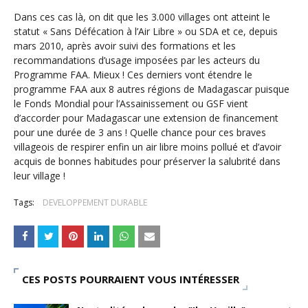
Tsirisoa Edition
-
May 13 2026
Dans ces cas là, on dit que les 3.000 villages ont atteint le
Art et médias sociaux : à l'ère de la "présence ciblée"
statut « Sans Défécation à l’Air Libre » ou SDA et ce, depuis
Unknown
-
May 09 2026
mars 2010, après avoir suivi des formations et les
Tourisme : l'Afrique fait le pari du luxe et de la durabilité
recommandations d’usage imposées par les acteurs du
Programme FAA. Mieux ! Ces derniers vont étendre le
Unknown
-
May 03 2026
programme FAA aux 8 autres régions de Madagascar puisque
Economie : quand le roi dollar grince
le Fonds Mondial pour l’Assainissement ou GSF vient
Unknown
-
Apr 26 2026
d’accorder pour Madagascar une extension de financement
Industrie musicale : zoom sur la stratégie de Céline Dion
pour une durée de 3 ans ! Quelle chance pour ces braves
Unknown
-
Apr 19 2026
villageois de respirer enfin un air libre moins pollué et d’avoir
Le cours de l'or au plus haut depuis juin 2026
acquis de bonnes habitudes pour préserver la salubrité dans
Tsirisoa Edition
-
Aug 06 2026
leur village !
Tags:
DEVELOPPEMENT DURABLE
CES POSTS POURRAIENT VOUS INTÉRESSER