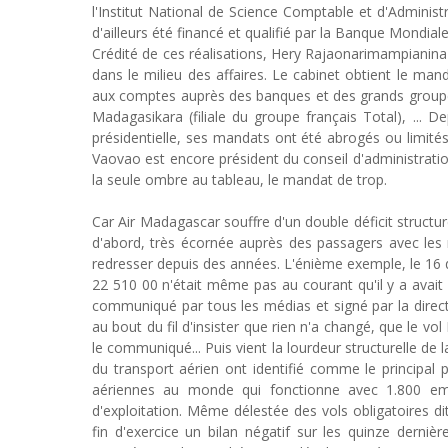
l'Institut National de Science Comptable et d'Administ
d'ailleurs été financé et qualifié par la Banque Mondi
Crédité de ces réalisations, Hery Rajaonarimampiani
dans le milieu des affaires. Le cabinet obtient le man
aux comptes auprès des banques et des grands groupes
Madagasikara (filiale du groupe français Total), ... 
présidentielle, ses mandats ont été abrogés ou limités 
Vaovao est encore président du conseil d'administratio
la seule ombre au tableau, le mandat de trop.
Car Air Madagascar souffre d'un double déficit structur
d'abord, très écornée auprès des passagers avec les r
redresser depuis des années. L'énième exemple, le 16 
22 510 00 n'était même pas au courant qu'il y a avait
communiqué par tous les médias et signé par la direc
au bout du fil d'insister que rien n'a changé, que le v
le communiqué... Puis vient la lourdeur structurelle d
du transport aérien ont identifié comme le principal
aériennes au monde qui fonctionne avec 1.800 empl
d'exploitation. Même délestée des vols obligatoires dit
fin d'exercice un bilan négatif sur les quinze derniè