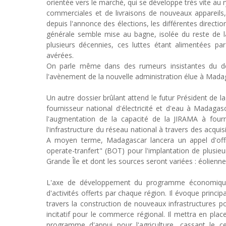
orientée vers le marché, qui se développe très vite au 
commerciales et de livraisons de nouveaux appareils, r
depuis l'annonce des élections, les différentes directi
générale semble mise au bagne, isolée du reste de la
plusieurs décennies, ces luttes étant alimentées par
avérées.
On parle même dans des rumeurs insistantes du dém
l'avènement de la nouvelle administration élue à Madag
Un autre dossier brûlant attend le futur Président de la
fournisseur national d'électricité et d'eau à Madag
l'augmentation de la capacité de la JIRAMA à fournir
l'infrastructure du réseau national à travers des acqu
A moyen terme, Madagascar lancera un appel d'offres
operate-tranfert" (BOT) pour l'implantation de plusieu
Grande Île et dont les sources seront variées : éolien
L'axe de développement du programme économique
d'activités offerts par chaque région. Il évoque princi
travers la construction de nouveaux infrastructures p
incitatif pour le commerce régional. Il mettra en pl
programme d'appui pour l'agriculture, cassant le c