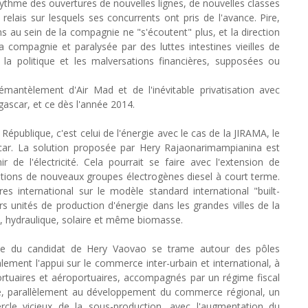
rythme des ouvertures de nouvelles lignes, de nouvelles classes
elais sur lesquels ses concurrents ont pris de l'avance. Pire,
ons au sein de la compagnie ne "s'écoutent" plus, et la direction
 compagnie et paralysée par des luttes intestines vieilles de
 la politique et les malversations financières, supposées ou
antèlement d'Air Mad et de l'inévitable privatisation avec
ascar, et ce dès l'année 2014.
 République, c'est celui de l'énergie avec le cas de la JIRAMA, le
ascar. La solution proposée par Hery Rajaonarimampianina est
 de l'électricité. Cela pourrait se faire avec l'extension de
isitions de nouveaux groupes électrogènes diesel à court terme.
 international sur le modèle standard international "built-
rs unités de production d'énergie dans les grandes villes de la
ne, hydraulique, solaire et même biomasse.
 du candidat de Hery Vaovao se trame autour des pôles
palement l'appui sur le commerce inter-urbain et international, à
ortuaires et aéroportuaires, accompagnés par un régime fiscal
ace, parallèlement au développement du commerce régional, un
ercle vicieux de la sous-production, avec l'augmentation du