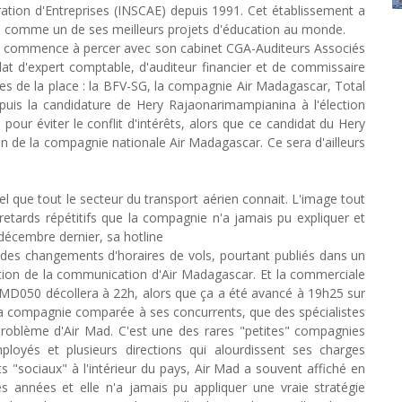
ration d'Entreprises (INSCAE) depuis 1991. Cet établissement a
ale comme un de ses meilleurs projets d'éducation au monde.
na commence à percer avec son cabinet CGA-Auditeurs Associés
dat d'expert comptable, d'auditeur financier et de commissaire
 de la place : la BFV-SG, la compagnie Air Madagascar, Total
Depuis la candidature de Hery Rajaonarimampianina à l'élection
pour éviter le conflit d'intérêts, alors que ce candidat du Hery
n de la compagnie nationale Air Madagascar. Ce sera d'ailleurs
el que tout le secteur du transport aérien connait. L'image tout
etards répétitifs que la compagnie n'a jamais pu expliquer et
décembre dernier, sa hotline
 des changements d'horaires de vols, pourtant publiés dans un
tion de la communication d'Air Madagascar. Et la commerciale
ol MD050 décollera à 22h, alors que ça a été avancé à 19h25 sur
e la compagnie comparée à ses concurrents, que des spécialistes
 problème d'Air Mad. C'est une des rares "petites" compagnies
oyés et plusieurs directions qui alourdissent ses charges
s "sociaux" à l'intérieur du pays, Air Mad a souvent affiché en
res années et elle n'a jamais pu appliquer une vraie stratégie