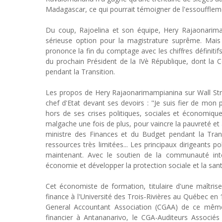
Madagascar, ce qui pourrait témoigner de l'essoufflem
Du coup, Rajoelina et son équipe, Hery Rajaonarim
sérieuse option pour la magistrature suprême. Mais r
prononce la fin du comptage avec les chiffres définitif
du prochain Président de la IVè République, dont la
pendant la Transition.
Les propos de Hery Rajaonarimampianina sur Wall Stree
chef d'Etat devant ses devoirs : "Je suis fier de mon 
hors de ses crises politiques, sociales et économiques.
malgache une fois de plus, pour vaincre la pauvreté et 
ministre des Finances et du Budget pendant la Tran
ressources très limitées... Les principaux dirigeants po
maintenant. Avec le soutien de la communauté intern
économie et développer la protection sociale et la sant
Cet économiste de formation, titulaire d'une maîtris
finance à l'Université des Trois-Rivières au Québec en 
General Accountant Association (CGAA) de ce même 
financier à Antananarivo, le CGA-Auditeurs Associés