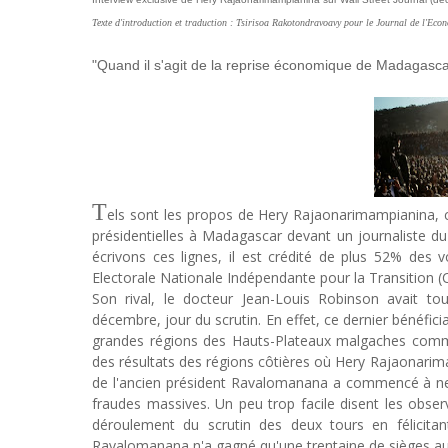
Texte d'introduction et traduction : Tsirisoa Rakotondravoavy pour le Journal de l'Eco
"Quand il s'agit de la reprise économique de Madagascar,
T
els sont les propos de Hery Rajaonarimampianina,
présidentielles à Madagascar devant un journaliste du
écrivons ces lignes, il est crédité de plus 52% des v
Electorale Nationale Indépendante pour la Transition (
Son rival, le docteur Jean-Louis Robinson avait to
décembre, jour du scrutin. En effet, ce dernier bénéfici
grandes régions des Hauts-Plateaux malgaches com
des résultats des régions côtières où Hery Rajaonarim
de l'ancien président Ravalomanana a commencé à ne pl
fraudes massives. Un peu trop facile disent les obser
déroulement du scrutin des deux tours en félicita
Ravalomanana n'a gagné qu'une trentaine de sièges aux 