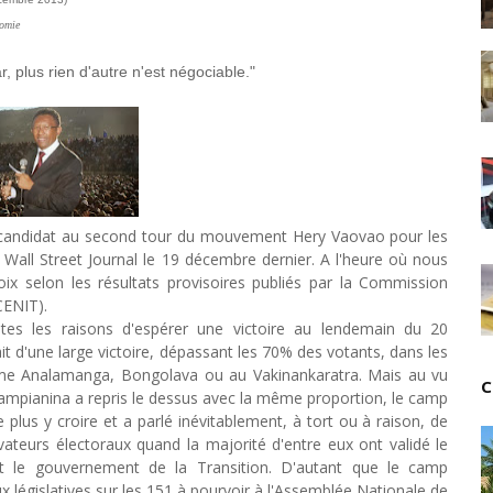
Unknown
-
Jul 18 2026
nomie
Cinéma : Lionsgate attire l'attention du groupe Boll
Tsirisoa Edition
-
Jul 15 2026
 plus rien d'autre n'est négociable."
Jeux vidéo : Supercell parie sur les studios africain
Unknown
-
Jul 13 2026
Intelligence artificielle : le "Sud global" joue sa part
Unknown
-
Jul 06 2026
Chine : des investissements à l'étranger plus enca
Unknown
-
Jul 01 2026
 candidat au second tour du mouvement Hery Vaovao pour les
Economie hôtelière : la connectivité comme levier 
 Wall Street Journal le 19 décembre dernier. A l'heure où nous
Unknown
-
Jun 27 2026
oix selon les résultats provisoires publiés par la Commission
Pays du Golfe : nouveau paradigme, nouvelles prior
CENIT).
Unknown
-
Jun 22 2026
utes les raisons d'espérer une victoire au lendemain du 20
Neutralité carbone : les "Iles Vanille" poussent leu
ait d'une large victoire, dépassant les 70% des votants, dans les
Unknown
-
Jun 18 2026
me Analamanga, Bongolava ou au Vakinankaratra. Mais au vu
C
Rendez-vous golfique : Mazagan joue sa carte
ampianina a repris le dessus avec la même proportion, le camp
Unknown
-
Jun 11 2026
us y croire et a parlé inévitablement, à tort ou à raison, de
Course à l'IA : Meta envisage une importante levée
vateurs électoraux quand la majorité d'entre eux ont validé le
Unknown
-
Jun 06 2026
nt le gouvernement de la Transition. D'autant que le camp
Banques centrales : indépendantes jusqu'où ?
législatives sur les 151 à pourvoir à l'Assemblée Nationale de