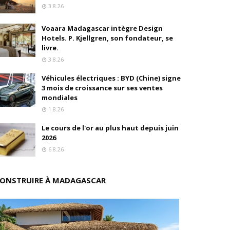
3.8.26
oré (Universal, Canal+) et de Banijay
Voaara Madagascar intègre Design
Hotels. P. Kjellgren, son fondateur, se
s
livre.
3.8.26
ition
Véhicules électriques : BYD (Chine) signe
3 mois de croissance sur ses ventes
drés
mondiales
1.8.26
stratégique
Le cours de l'or au plus haut depuis juin
ités
2026
6.8.26
rs pions
ONSTRUIRE À MADAGASCAR
 de fonds