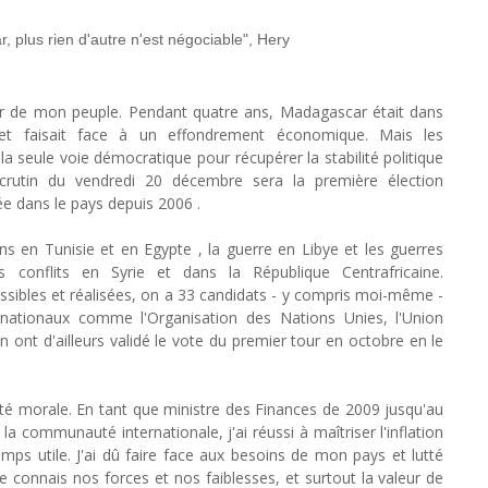
 plus rien d'autre n'est négociable", Hery
ier de mon peuple. Pendant quatre ans, Madagascar était dans
 et faisait face à un effondrement économique. Mais les
la seule voie démocratique pour récupérer la stabilité politique
 scrutin du vendredi 20 décembre sera la première élection
ée dans le pays depuis 2006 .
ions en Tunisie et en Egypte , la guerre en Libye et les guerres
es conflits en Syrie et dans la République Centrafricaine.
sibles et réalisées, on a 33 candidats - y compris moi-même -
rnationaux comme l'Organisation des Nations Unies, l'Union
on ont d'ailleurs validé le vote du premier tour en octobre en le
bilité morale. En tant que ministre des Finances de 2009 jusqu'au
a communauté internationale, j'ai réussi à maîtriser l'inflation
emps utile. J'ai dû faire face aux besoins de mon pays et lutté
e connais nos forces et nos faiblesses, et surtout la valeur de