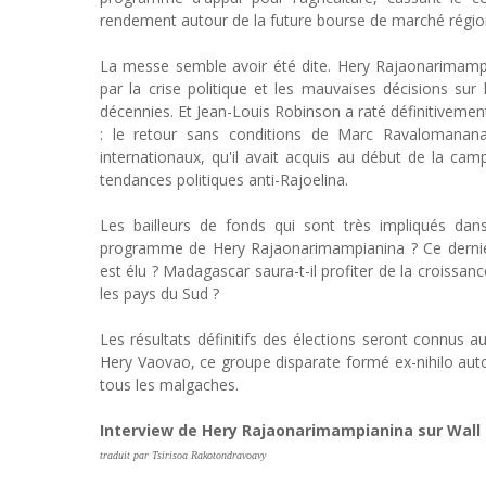
rendement autour de la future bourse de marché régiona
La messe semble avoir été dite. Hery Rajaonarimampi
par la crise politique et les mauvaises décisions su
décennies. Et Jean-Louis Robinson a raté définitivement
: le retour sans conditions de Marc Ravalomanana.
internationaux, qu'il avait acquis au début de la cam
tendances politiques anti-Rajoelina.
Les bailleurs de fonds qui sont très impliqués dans
programme de Hery Rajaonarimampianina ? Ce dernier p
est élu ? Madagascar saura-t-il profiter de la croissan
les pays du Sud ?
Les résultats définitifs des élections seront connus 
Hery Vaovao, ce groupe disparate formé ex-nihilo aut
tous les malgaches.
Interview de Hery Rajaonarimampianina sur Wall 
traduit par Tsirisoa Rakotondravoavy