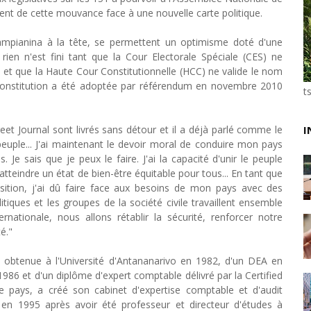
ent de cette mouvance face à une nouvelle carte politique.
Unknown
-
Jun 02 2026
VTC : Yango Group veut accélérer en Afrique
ampianina à la tête, se permettent un optimisme doté d'une
Unknown
-
May 22 2026
ien n'est fini tant que la Cour Electorale Spéciale (CES) ne
Marques françaises : Chanel aux sommets de la valor
s et que la Haute Cour Constitutionnelle (HCC) ne valide le nom
Tsirisoa Edition
-
May 13 2026
 Constitution a été adoptée par référendum en novembre 2010
Art et médias sociaux : à l'ère de la "présence ciblé
t
Unknown
-
May 09 2026
Tourisme : l'Afrique fait le pari du luxe et de la durab
t Journal sont livrés sans détour et il a déjà parlé comme le
I
Unknown
-
May 03 2026
peuple... J'ai maintenant le devoir moral de conduire mon pays
Economie : quand le roi dollar grince
 Je sais que je peux le faire. J'ai la capacité d'unir le peuple
Unknown
-
Apr 26 2026
atteindre un état de bien-être équitable pour tous... En tant que
Tourisme : le Maroc confirme sa vitalité
sition, j'ai dû faire face aux besoins de mon pays avec des
Unknown
-
Aug 07 2026
litiques et les groupes de la société civile travaillent ensemble
ationale, nous allons rétablir la sécurité, renforcer notre
é."
e obtenue à l'Université d'Antananarivo en 1982, d'un DEA en
1986 et d'un diplôme d'expert comptable délivré par la Certified
pays, a créé son cabinet d'expertise comptable et d'audit
 en 1995 après avoir été professeur et directeur d'études à