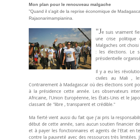
Mon plan pour le renouveau malgache
"Quand il s'agit de la reprise économique de Madagascar,
Rajaonarimampianina.
"J
e suis vraiment f
une crise politique
Malgaches ont choisi 
: les élections. Le
présidentielle organis
Il y a eu les révolut
civiles au Mali , l
Contrairement à Madagascar où des élections sont pos
à la présidence cette année. Les observateurs inte
Africaine, l'Union Européenne, les États-Unis et le Jap
classant de "libre , transparent et crédible."
Ma fierté vient aussi du fait que j'ai pris la responsa
début de cette année, sans aucun soutien financier de l
et à payer les fonctionnaires et agents de l'Etat en t
contre la pauvreté avec des ressources très limitées. J