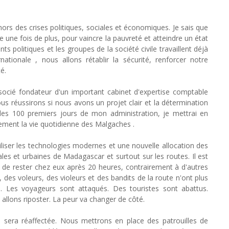
ors des crises politiques, sociales et économiques. Je sais que
che une fois de plus, pour vaincre la pauvreté et atteindre un état
ts politiques et les groupes de la société civile travaillent déjà
tionale , nous allons rétablir la sécurité, renforcer notre
é.
ssocié fondateur d'un important cabinet d'expertise comptable
s réussirons si nous avons un projet clair et la détermination
ns les 100 premiers jours de mon administration, je mettrai en
ent la vie quotidienne des Malgaches .
tiliser les technologies modernes et une nouvelle allocation des
ales et urbaines de Madagascar et surtout sur ​les routes. Il est
s de rester chez eux après 20 heures, contrairement à d'autres
, des voleurs, des violeurs et des bandits de la route n'ont plus
s. Les voyageurs sont attaqués. Des touristes sont abattus.
 allons riposter. La peur va changer de côté.
oi sera réaffectée. Nous mettrons en place des patrouilles de