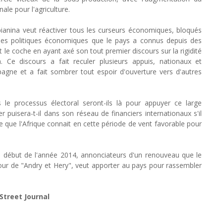
le pour l'agriculture.
anina veut réactiver tous les curseurs économiques, bloqués
r les politiques économiques que le pays a connus depuis des
 le coche en ayant axé son tout premier discours sur la rigidité
 Ce discours a fait reculer plusieurs appuis, nationaux et
pagne et a fait sombrer tout espoir d'ouverture vers d'autres
 le processus électoral seront-ils là pour appuyer ce large
uisera-t-il dans son réseau de financiers internationaux s'il
ce que l'Afrique connait en cette période de vent favorable pour
au début de l'année 2014, annonciateurs d'un renouveau que le
our de "Andry et Hery", veut apporter au pays pour rassembler
Street Journal