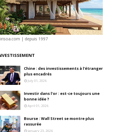
isation et la désirabilité
e"
sirisoa.com | depuis 1997
ilité
NVESTISSEMENT
Chine : des investissements à l'étranger
plus encadrés
July 01, 2026
Investir dans l'or : est-ce toujours une
bonne idée ?
April 01, 2026
Bourse : Wall Street se montre plus
rassurée
January 23, 2026