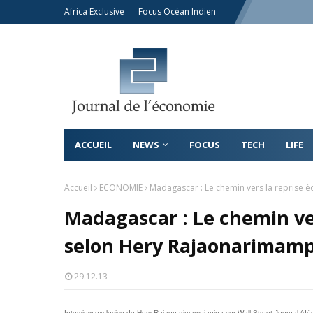
Africa Exclusive
Focus Océan Indien
ACCUEIL
NEWS
FOCUS
TECH
LIFE
Accueil
ECONOMIE
Madagascar : Le chemin vers la reprise
Madagascar : Le chemin ve
selon Hery Rajaonarimamp
29.12.13
Interview exclusive de Hery Rajaonarimampianina sur Wall Street Journal
(dé