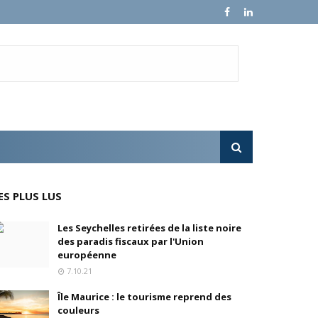
en, son fondateur, se livre.
e croissance sur ses ventes mondiales
l'OPA sur MultiChoice (Afrique du Sud)
ES PLUS LUS
e progressivement
Les Seychelles retirées de la liste noire
des paradis fiscaux par l'Union
'acquisition de FedEx Supply Chain
européenne
7.10.21
Île Maurice : le tourisme reprend des
couleurs
inois