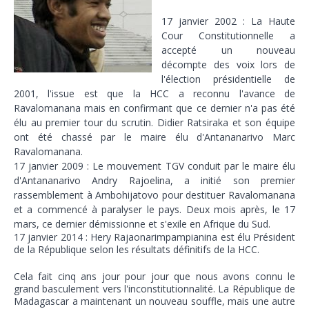
Tsirisoa Edition
-
Jul 15 2026
17 janvier 2002 : La Haute
Jeux vidéo : Supercell parie sur les studios africains
Cour Constitutionnelle a
Unknown
-
Jul 13 2026
accepté un nouveau
Intelligence artificielle : le "Sud global" joue sa partition
décompte des voix lors de
Unknown
-
Jul 06 2026
l'élection présidentielle de
Chine : des investissements à l'étranger plus encadrés
2001, l'issue est que la HCC a reconnu l'avance de
Unknown
-
Jul 01 2026
Raval
omanana mais en confirmant que ce dernier n'a pas été
Economie hôtelière : la connectivité comme levier stratégiq
élu au premier tour du scrutin. Didier Ratsiraka et son équipe
Unknown
-
Jun 27 2026
ont été chassé par le maire élu d'Antananarivo Marc
Ravalomanana.
Pays du Golfe : nouveau paradigme, nouvelles priorités
17 janvier 2009 : Le mouvement TGV conduit par le maire élu
Unknown
-
Jun 22 2026
d'Antananarivo Andry Rajoelina, a initié son premier
Neutralité carbone : les "Iles Vanille" poussent leurs pions
rassemblement à Ambohijatovo pour destituer Ravalomanana
Unknown
-
Jun 18 2026
et a commencé à paralyser le pays. Deux mois après, le 17
Rendez-vous golfique : Mazagan joue sa carte
mars, ce dernier démissionne et s'exile en Afrique du Sud.
Unknown
-
Jun 11 2026
17 janvier 2014 : Hery Rajaonarimpampianina est élu Président
Course à l'IA : Meta envisage une importante levée de fonds
de la République selon les résultats définitifs de la HCC.
Unknown
-
Jun 06 2026
Banques centrales : indépendantes jusqu'où ?
Cela fait cinq ans jour pour jour que nous avons connu le
grand basculement vers l'inconstitutionnalité. La République de
Unknown
-
Jun 02 2026
Madagascar a maintenant un nouveau souffle, mais une autre
VTC : Yango Group veut accélérer en Afrique