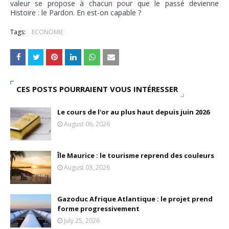
valeur se propose à chacun pour que le passé devienne
Unknown
-
May 22 2026
Histoire : le Pardon. En est-on capable ?
Marques françaises : Chanel aux sommets de la valorisation e
Tags:
ECONOMIE
Tsirisoa Edition
-
May 13 2026
Art et médias sociaux : à l'ère de la "présence ciblée"
Unknown
-
May 09 2026
Tourisme : l'Afrique fait le pari du luxe et de la durabilité
Unknown
-
May 03 2026
CES POSTS POURRAIENT VOUS INTÉRESSER
Economie : quand le roi dollar grince
Unknown
-
Apr 26 2026
Le cours de l'or au plus haut depuis juin 2026
Tourisme : le Maroc confirme sa vitalité
August 06, 2026
Unknown
-
Aug 07 2026
Île Maurice : le tourisme reprend des couleurs
August 03, 2026
Gazoduc Afrique Atlantique : le projet prend
forme progressivement
July 25, 2026