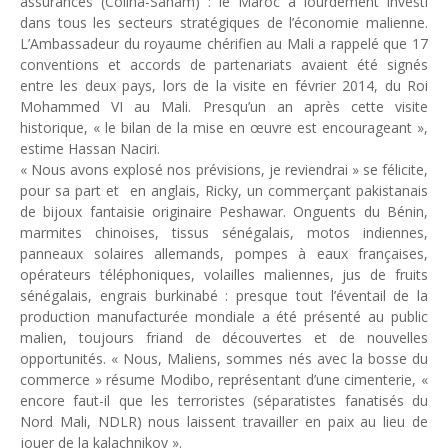
assurances (Colina-Saham) : le Maroc a lourdement investi
dans tous les secteurs stratégiques de l’économie malienne.
L’Ambassadeur du royaume chérifien au Mali a rappelé que 17
conventions et accords de partenariats avaient été signés
entre les deux pays, lors de la visite en février 2014, du Roi
Mohammed VI au Mali. Presqu’un an après cette visite
historique, « le bilan de la mise en œuvre est encourageant »,
estime Hassan Naciri.
« Nous avons explosé nos prévisions, je reviendrai » se félicite,
pour sa part et en anglais, Ricky, un commerçant pakistanais
de bijoux fantaisie originaire Peshawar. Onguents du Bénin,
marmites chinoises, tissus sénégalais, motos indiennes,
panneaux solaires allemands, pompes à eaux françaises,
opérateurs téléphoniques, volailles maliennes, jus de fruits
sénégalais, engrais burkinabé : presque tout l’éventail de la
production manufacturée mondiale a été présenté au public
malien, toujours friand de découvertes et de nouvelles
opportunités. « Nous, Maliens, sommes nés avec la bosse du
commerce » résume Modibo, représentant d’une cimenterie, «
encore faut-il que les terroristes (séparatistes fanatisés du
Nord Mali, NDLR) nous laissent travailler en paix au lieu de
jouer de la kalachnikov ».