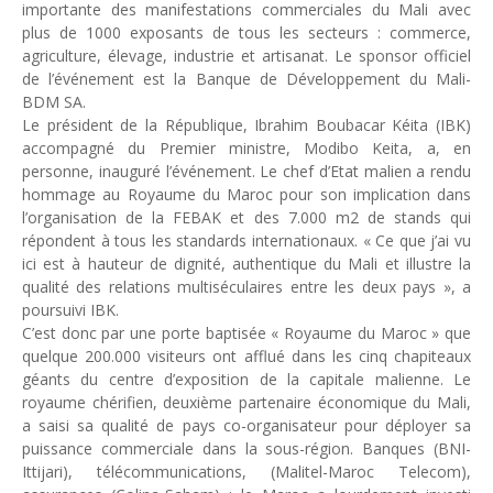
importante des manifestations commerciales du Mali avec
Unknown
-
May 09 2026
plus de 1000 exposants de tous les secteurs : commerce,
Tourisme : l'Afrique fait le pari du luxe et de la durabilité
agriculture, élevage, industrie et artisanat. Le sponsor officiel
Unknown
-
May 03 2026
de l’événement est la Banque de Développement du Mali-
Economie : quand le roi dollar grince
BDM SA.
Unknown
-
Apr 26 2026
Le président de la République, Ibrahim Boubacar Kéita (IBK)
Tourisme : le Maroc confirme sa vitalité
accompagné du Premier ministre, Modibo Keita, a, en
Unknown
-
Aug 07 2026
personne, inauguré l’événement. Le chef d’Etat malien a rendu
hommage au Royaume du Maroc pour son implication dans
Le cours de l'or au plus haut depuis juin 2026
l’organisation de la FEBAK et des 7.000 m2 de stands qui
Tsirisoa Edition
-
Aug 06 2026
répondent à tous les standards internationaux. « Ce que j’ai vu
Voaara Madagascar intègre Design Hotels. P. Kjellgren, son fo
ici est à hauteur de dignité, authentique du Mali et illustre la
Tsirisoa Edition
-
Aug 03 2026
qualité des relations multiséculaires entre les deux pays », a
poursuivi IBK.
C’est donc par une porte baptisée « Royaume du Maroc » que
quelque 200.000 visiteurs ont afflué dans les cinq chapiteaux
géants du centre d’exposition de la capitale malienne. Le
royaume chérifien, deuxième partenaire économique du Mali,
a saisi sa qualité de pays co-organisateur pour déployer sa
puissance commerciale dans la sous-région. Banques (BNI-
Ittijari), télécommunications, (Malitel-Maroc Telecom),