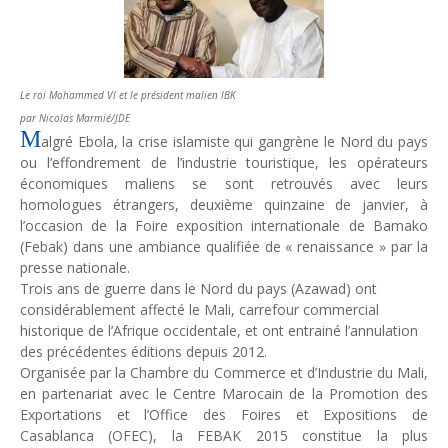
Unknown
-
Jul 06 2026
Chine : des investissements à l'étranger plus encadrés
Unknown
-
Jul 01 2026
Economie hôtelière : la connectivité comme levier stratégiq
Le roi Mohammed VI et le président malien IBK
Unknown
-
Jun 27 2026
par Nicolas Marmié/JDE
Pays du Golfe : nouveau paradigme, nouvelles priorités
M
algré Ebola, la crise islamiste qui gangrène le Nord du pays
Unknown
-
Jun 22 2026
ou l’effondrement de l’industrie touristique, les opérateurs
Neutralité carbone : les "Iles Vanille" poussent leurs pions
économiques maliens se sont retrouvés avec leurs
Unknown
-
Jun 18 2026
homologues étrangers, deuxième quinzaine de janvier, à
Rendez-vous golfique : Mazagan joue sa carte
l’occasion de la Foire exposition internationale de Bamako
Unknown
-
Jun 11 2026
(Febak) dans une ambiance qualifiée de « renaissance » par la
Course à l'IA : Meta envisage une importante levée de fonds
presse nationale.
Unknown
-
Jun 06 2026
Trois ans de guerre dans le Nord du pays (Azawad) ont
considérablement affecté le Mali, carrefour commercial
Banques centrales : indépendantes jusqu'où ?
historique de l’Afrique occidentale, et ont entrainé l’annulation
Unknown
-
Jun 02 2026
des précédentes éditions depuis 2012.
VTC : Yango Group veut accélérer en Afrique
Organisée par la Chambre du Commerce et d’Industrie du Mali,
Unknown
-
May 22 2026
en partenariat avec le Centre Marocain de la Promotion des
Marques françaises : Chanel aux sommets de la valorisation e
Exportations et l’Office des Foires et Expositions de
Tsirisoa Edition
-
May 13 2026
Casablanca (OFEC), la FEBAK 2015 constitue la plus
Art et médias sociaux : à l'ère de la "présence ciblée"