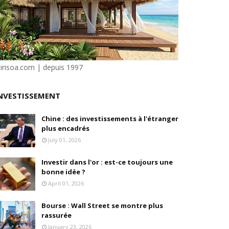
isation et la désirabilité
e"
ilité
sirisoa.com | depuis 1997
NVESTISSEMENT
Chine : des investissements à l'étranger
plus encadrés
July 01, 2026
Investir dans l'or : est-ce toujours une
bonne idée ?
April 01, 2026
Bourse : Wall Street se montre plus
rassurée
January 23, 2026