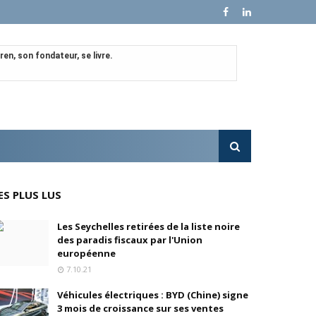
en, son fondateur, se livre.
e croissance sur ses ventes mondiales
l'OPA sur MultiChoice (Afrique du Sud)
e progressivement
ES PLUS LUS
'acquisition de FedEx Supply Chain
Les Seychelles retirées de la liste noire
des paradis fiscaux par l'Union
européenne
7.10.21
inois
Véhicules électriques : BYD (Chine) signe
3 mois de croissance sur ses ventes
oré (Universal, Canal+) et de Banijay