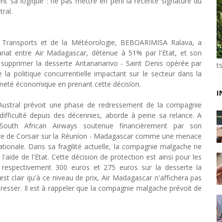
ent sa logique : ne pas mettre en péril la récente signature du
Unknown
-
May 22 2026
ral.
Marques françaises : Chanel aux sommets de la valor
Tsirisoa Edition
-
May 13 2026
s Transports et de la Météorologie, BEBOARIMISA Ralava, a
Art et médias sociaux : à l'ère de la "présence ciblé
riat entre Air Madagascar, détenue à 51% par l'Etat, et son
Unknown
-
May 09 2026
e supprimer la desserte Antananarivo - Saint Denis opérée par
Tourisme : l'Afrique fait le pari du luxe et de la durab
t
e la politique concurrentielle impactant sur le secteur dans la
Unknown
-
May 03 2026
ineté économique en prenant cette décisíon.
Economie : quand le roi dollar grince
I
Unknown
-
Apr 26 2026
r Austral prévoit une phase de redressement de la compagnie
Tourisme : le Maroc confirme sa vitalité
ifficulté depuis des décennies, aborde à peine sa relance. A
Unknown
-
Aug 07 2026
South African Airways soutenue financièrement par son
Le cours de l'or au plus haut depuis juin 2026
sive de Corsair sur la Réuníon - Madagascar comme une menace
Tsirisoa Edition
-
Aug 06 2026
tionale. Dans sa fragilité actuelle, la compagnie malgache ne
'aide de l'Etat. Cette décision de protection est ainsi pour les
nt respectivement 300 euros et 275 euros sur la desserte la
est clair qu'à ce niveau de prix, Air Madagascar n'affichera pas
dresser. Il est à rappeler que la compagnie malgache prévoit de