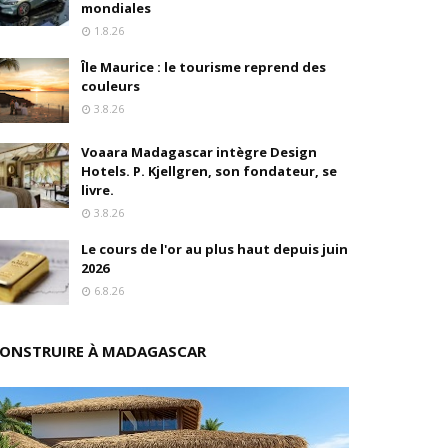
mondiales
1.8.26
s
Île Maurice : le tourisme reprend des
ition
couleurs
3.8.26
drés
Voaara Madagascar intègre Design
Hotels. P. Kjellgren, son fondateur, se
stratégique
livre.
3.8.26
ités
Le cours de l'or au plus haut depuis juin
rs pions
2026
6.8.26
ONSTRUIRE À MADAGASCAR
 de fonds