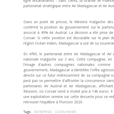
ligne Antananarivo - Saint Denis, la Grande Ile mainti
partenariat stratégique entre Air Madagascar et Air Aust
Dans un point de presse, le Ministre malgache de
confirmé la position du gouvernement sur le partena
associé à 49% Air Austral. La décision a été prise d
Corsair. Si cette position est discutable sur le plan d
région Océan Indien, Madagascar a usé de sa souvera
En effet, le partenariat entre Air Madagascar et Ai
nationale malgache sur 3 ans. Cette compagnie, en d
l'image d'autres compagnies nationales comme 
gouvernement, Madagascar a identifiée l'offre agres
directe sur ce futur redressement de sa compagnie na
peut pas se permettre d'affronter la concurrence sans l
partenaires Air Austral et Air Madagascar, afficha
Réunion, où Corsair vend à moitié prix à 146 euros. Il 
une exploitation sereine sur cette desserte pour se re
retrouver l'équilibre à l'horizon 2020.
Tags:
ENTREPRISES
OCEAN INDIEN