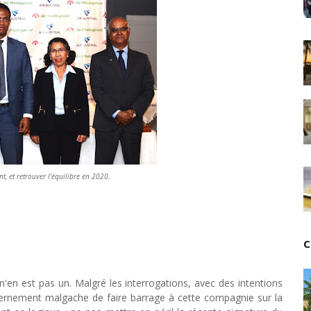
Tsirisoa Edition
-
Jul 15 2026
Jeux vidéo : Supercell parie sur les studios africain
Unknown
-
Jul 13 2026
Intelligence artificielle : le "Sud global" joue sa part
Unknown
-
Jul 06 2026
Chine : des investissements à l'étranger plus enca
Unknown
-
Jul 01 2026
Economie hôtelière : la connectivité comme levier 
Unknown
-
Jun 27 2026
Pays du Golfe : nouveau paradigme, nouvelles prior
Unknown
-
Jun 22 2026
t, et retrouver l'équilibre en 2020.
Neutralité carbone : les "Iles Vanille" poussent leu
Unknown
-
Jun 18 2026
Rendez-vous golfique : Mazagan joue sa carte
Unknown
-
Jun 11 2026
C
Course à l'IA : Meta envisage une importante levée
Unknown
-
Jun 06 2026
Banques centrales : indépendantes jusqu'où ?
n'en est pas un. Malgré les interrogations, avec des intentions
Unknown
-
Jun 02 2026
ouvernement malgache de faire barrage à cette compagnie sur la
VTC : Yango Group veut accélérer en Afrique