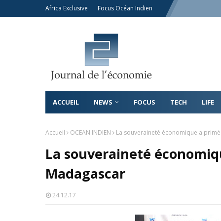
Africa Exclusive
Focus Océan Indien
ACCUEIL
NEWS
FOCUS
TECH
LIFE
Accueil
OCEAN INDIEN
La souveraineté économique a primé
La souveraineté économiqu
Madagascar
24.12.17