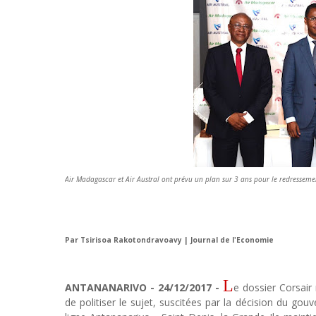
Air Madagascar et Air Austral ont prévu un plan sur 3 ans pour le redressemen
Par Tsirisoa Rakotondravoavy | Journal de l'Economie
L
ANTANANARIVO - 24/12/2017 -
e dossier Corsair 
de politiser le sujet, suscitées par la décision du g