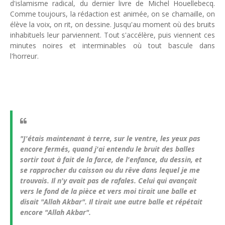
d'islamisme radical, du dernier livre de Michel Houellebecq.
Unknown
-
May 22 2026
Comme toujours, la rédaction est animée, on se chamaille, on
Marques françaises : Chanel aux sommets de la valorisation e
élève la voix, on rit, on dessine. Jusqu'au moment où des bruits
Tsirisoa Edition
-
May 13 2026
inhabituels leur parviennent. Tout s'accélère, puis viennent ces
Art et médias sociaux : à l'ère de la "présence ciblée"
minutes noires et interminables où tout bascule dans
Unknown
-
May 09 2026
l'horreur.
Tourisme : l'Afrique fait le pari du luxe et de la durabilité
Unknown
-
May 03 2026
Economie : quand le roi dollar grince
Unknown
-
Apr 26 2026
Tourisme : le Maroc confirme sa vitalité
Unknown
-
Aug 07 2026
"J'étais maintenant à terre, sur le ventre, les yeux pas
encore fermés, quand j'ai entendu le bruit des balles
sortir tout à fait de la farce, de l'enfance, du dessin, et
se rapprocher du caisson ou du rêve dans lequel je me
trouvais. Il n'y avait pas de rafales. Celui qui avançait
vers le fond de la pièce et vers moi tirait une balle et
disait "Allah Akbar". Il tirait une autre balle et répétait
encore "Allah Akbar".