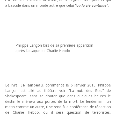
Tsirisoa Edition
-
Jul 15 2026
a basculé dans un monde autre que celui
"où la vie continue"
.
Jeux vidéo : Supercell parie sur les studios africains
Unknown
-
Jul 13 2026
Intelligence artificielle : le "Sud global" joue sa partition
Unknown
-
Jul 06 2026
Chine : des investissements à l'étranger plus encadrés
Unknown
-
Jul 01 2026
Philippe Lançon lors de sa première apparition
Economie hôtelière : la connectivité comme levier stratégiq
après l'attaque de Charlie Hebdo
Unknown
-
Jun 27 2026
Pays du Golfe : nouveau paradigme, nouvelles priorités
Unknown
-
Jun 22 2026
Neutralité carbone : les "Iles Vanille" poussent leurs pions
Unknown
-
Jun 18 2026
Rendez-vous golfique : Mazagan joue sa carte
Le livre,
Le lambeau
, commence le 6 Janvier 2015. Philippe
Unknown
-
Jun 11 2026
Lançon est allé au théâtre voir "La nuit des Rois" de
Course à l'IA : Meta envisage une importante levée de fonds
Shakespeare, sans se douter que dans quelques heures le
Unknown
-
Jun 06 2026
destin le mènera aux portes de la mort. Le lendemain, un
Banques centrales : indépendantes jusqu'où ?
matin comme un autre, il se rend à la conférence de rédaction
Unknown
-
Jun 02 2026
de Charlie Hebdo, où il sera question de terroristes,
VTC : Yango Group veut accélérer en Afrique