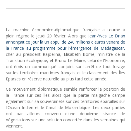
Tsirisoa Edition
-
Aug 10 2026
Tourisme : le Maroc confirme sa vitalité
Unknown
-
Aug 07 2026
Le cours de l'or au plus haut depuis juin 2026
La machine économico-diplomatique française a tourné à
Tsirisoa Edition
-
Aug 06 2026
plein régime le jeudi 20 février. Alors que
Jean-Yves Le Drian
Voaara Madagascar intègre Design Hotels. P. Kjellgren, son fo
annonçait ce jour là un appui de 240 millions d'euros venant de
Tsirisoa Edition
-
Aug 03 2026
la France au programme pour l'émergence de Madagascar,
Île Maurice : le tourisme reprend des couleurs
cher au président Rajoelina, Elisabeth Borne, ministre de la
Unknown
-
Aug 03 2026
Transition écologique, et Bruno Le Maire, celui de l'Economie,
Véhicules électriques : BYD (Chine) signe 3 mois de croissa
ont émis un communiqué conjoint sur l'arrêt de tout forage
Tsirisoa Edition
-
Aug 01 2026
sur les territoires maritimes français et le classement des Îles
Eparses en réserve naturelle au plus tard cette année.
Ce mouvement diplomatique semble renforcer la position de
la France sur ces îles alors que la partie malgache campe
également sur sa souveraineté sur ces territoires éparpillés sur
l'Océan Indien et le Canal de Mozambique. Les deux parties
ont par ailleurs convenu d'une deuxième séance de
négociations sur une solution concertée dans les semaines qui
viennent.