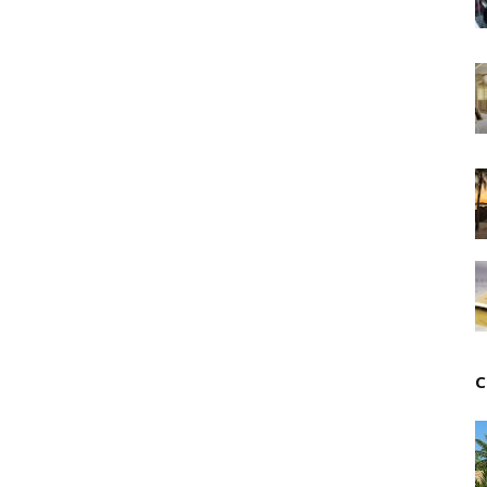
Tsirisoa Edition
-
Jul 15 2026
Jeux vidéo : Supercell parie sur les studios africain
Unknown
-
Jul 13 2026
Intelligence artificielle : le "Sud global" joue sa part
Unknown
-
Jul 06 2026
Chine : des investissements à l'étranger plus enca
Unknown
-
Jul 01 2026
Economie hôtelière : la connectivité comme levier 
Unknown
-
Jun 27 2026
Pays du Golfe : nouveau paradigme, nouvelles prior
Unknown
-
Jun 22 2026
Neutralité carbone : les "Iles Vanille" poussent leu
Unknown
-
Jun 18 2026
Rendez-vous golfique : Mazagan joue sa carte
Unknown
-
Jun 11 2026
C
Course à l'IA : Meta envisage une importante levée
Unknown
-
Jun 06 2026
Banques centrales : indépendantes jusqu'où ?
Unknown
-
Jun 02 2026
VTC : Yango Group veut accélérer en Afrique