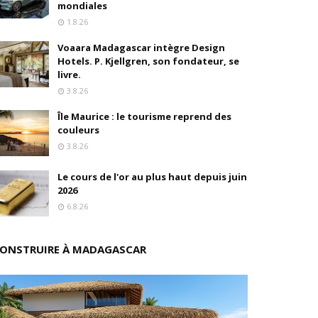
mondiales
1.8.26
s
Voaara Madagascar intègre Design
ition
Hotels. P. Kjellgren, son fondateur, se
livre.
drés
3.8.26
Île Maurice : le tourisme reprend des
stratégique
couleurs
3.8.26
ités
Le cours de l'or au plus haut depuis juin
rs pions
2026
6.8.26
ONSTRUIRE À MADAGASCAR
 de fonds