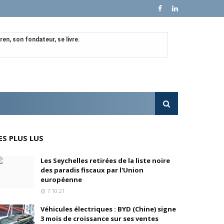
en, son fondateur, se livre.
e croissance sur ses ventes mondiales
l'OPA sur MultiChoice (Afrique du Sud)
e progressivement
ES PLUS LUS
'acquisition de FedEx Supply Chain
Les Seychelles retirées de la liste noire
des paradis fiscaux par l'Union
européenne
7.10.21
inois
Véhicules électriques : BYD (Chine) signe
3 mois de croissance sur ses ventes
oré (Universal, Canal+) et de Banijay