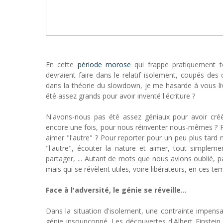
En cette
période morose
qui frappe pratiquement t
devraient faire dans le relatif isolement, coupés des 
dans la théorie du slowdown, je me hasarde à vous li
été assez grands pour avoir inventé l'écriture ?
N'avons-nous pas été assez géniaux pour avoir créé
encore une fois, pour nous réinventer nous-mêmes ?
aimer "l'autre" ? Pour reporter pour un peu plus tard n
"l'autre", écouter la nature et aimer, tout simplement,
partager, ... Autant de mots que nous avions oublié, 
mais qui se révèlent utiles, voire libérateurs, en ces tem
Face à l'adversité, le génie se réveille...
Dans la situation d'isolement, une contrainte impensa
génie insoupçonné. Les découvertes d'Albert Einstein n