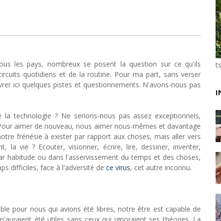
Unknown
-
May 22 2026
Marques françaises : Chanel aux sommets de la valor
Tsirisoa Edition
-
May 13 2026
Art et médias sociaux : à l'ère de la "présence ciblé
Unknown
-
May 09 2026
ous les pays, nombreux se posent la question sur ce qu'ils
Tourisme : l'Afrique fait le pari du luxe et de la durab
t
circuits quotidiens et de la routine. Pour ma part, sans verser
Unknown
-
May 03 2026
vrer ici quelques pistes et questionnements. N'avons-nous pas
Economie : quand le roi dollar grince
I
Unknown
-
Apr 26 2026
Tourisme : le Maroc confirme sa vitalité
 la technologie ? Ne serions-nous pas assez exceptionnels,
Unknown
-
Aug 07 2026
 Pour aimer de nouveau, nous aimer nous-mêmes et davantage
Le cours de l'or au plus haut depuis juin 2026
otre frénésie à exister par rapport aux choses, mais aller vers
Tsirisoa Edition
-
Aug 06 2026
 la vie ? Ecouter, visionner, écrire, lire, dessiner, inventer,
par habitude ou dans l'asservissement du temps et des choses,
ps difficiles, face à l'adversité de
ce virus
, cet autre inconnu.
ble pour nous qui avions été libres, notre être est capable de
'auraient été utiles sans ceux qui ignoraient ses théories. La