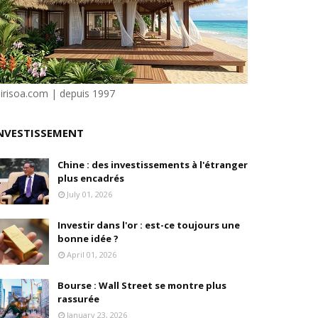
isation et la désirabilité
e"
ilité
sirisoa.com | depuis 1997
NVESTISSEMENT
Chine : des investissements à l'étranger
plus encadrés
July 01, 2026
Investir dans l'or : est-ce toujours une
bonne idée ?
April 01, 2026
Bourse : Wall Street se montre plus
rassurée
January 23, 2026