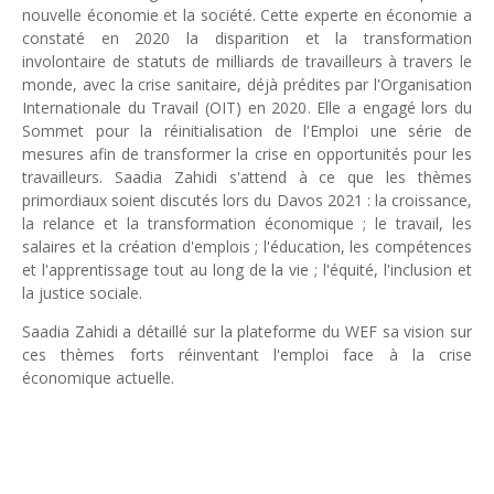
nouvelle économie et la société. Cette experte en économie a
Unknown
-
May 09 2026
constaté en 2020 la disparition et la transformation
Tourisme : l'Afrique fait le pari du luxe et de la durabilité
involontaire de statuts de milliards de travailleurs à travers le
Unknown
-
May 03 2026
monde, avec la crise sanitaire, déjà prédites par l'Organisation
Economie : quand le roi dollar grince
Internationale du Travail (OIT) en 2020. Elle a engagé lors du
Unknown
-
Apr 26 2026
Sommet pour la réinitialisation de l'Emploi une série de
Tourisme : le Maroc confirme sa vitalité
mesures afin de transformer la crise en opportunités pour les
Unknown
-
Aug 07 2026
travailleurs. Saadia Zahidi s'attend à ce que les thèmes
Le cours de l'or au plus haut depuis juin 2026
primordiaux soient discutés lors du Davos 2021 : la croissance,
Tsirisoa Edition
-
Aug 06 2026
la relance et la transformation économique ; le travail, les
Voaara Madagascar intègre Design Hotels. P. Kjellgren, son fo
salaires et la création d'emplois ; l'éducation, les compétences
et l'apprentissage tout au long de la vie ; l'équité, l'inclusion et
Tsirisoa Edition
-
Aug 03 2026
la justice sociale.
Saadia Zahidi a détaillé sur la plateforme du WEF sa vision sur
ces thèmes forts réinventant l'emploi face à la crise
économique actuelle.