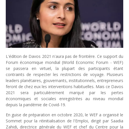
Unknown
-
Jul 06 2026
Chine : des investissements à l'étranger plus encadrés
Unknown
-
Jul 01 2026
Economie hôtelière : la connectivité comme levier stratégiq
Unknown
-
Jun 27 2026
Pays du Golfe : nouveau paradigme, nouvelles priorités
Unknown
-
Jun 22 2026
Neutralité carbone : les "Iles Vanille" poussent leurs pions
L'édition de Davos 2021 n'aura pas de frontière. Ce support du
Unknown
-
Jun 18 2026
Forum économique mondial (World Economic Forum - WEF)
Rendez-vous golfique : Mazagan joue sa carte
se passera en virtuel, la plupart des participants étant
Unknown
-
Jun 11 2026
contraints de respecter les restrictions de voyage. Plusieurs
Course à l'IA : Meta envisage une importante levée de fonds
leaders planétaires, gouvernants, institutionnels, entrepreneurs
Unknown
-
Jun 06 2026
feront de chez eux les interventions habituelles. Mais ce Davos
Banques centrales : indépendantes jusqu'où ?
2021 sera particulièrement marqué par les pertes
Unknown
-
Jun 02 2026
économiques et sociales enregistrées au niveau mondial
VTC : Yango Group veut accélérer en Afrique
depuis la pandémie de Covid-19.
Unknown
-
May 22 2026
En guise de préparation en octobre 2020, le WEF a organisé le
Marques françaises : Chanel aux sommets de la valorisation e
Sommet pour la réinitialisation de l'Emploi, dirigé par Saadia
Tsirisoa Edition
-
May 13 2026
Zahidi, directrice générale du WEF et chef du Centre pour la
Art et médias sociaux : à l'ère de la "présence ciblée"