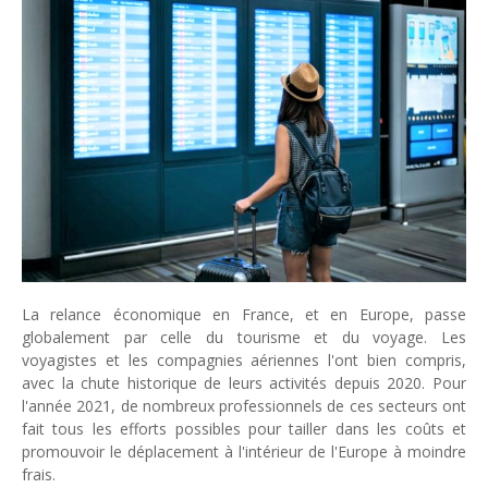
Tsirisoa Edition
-
Jul 15 2026
Jeux vidéo : Supercell parie sur les studios africains
Unknown
-
Jul 13 2026
Intelligence artificielle : le "Sud global" joue sa partition
Unknown
-
Jul 06 2026
Chine : des investissements à l'étranger plus encadrés
Unknown
-
Jul 01 2026
Economie hôtelière : la connectivité comme levier stratégiq
Unknown
-
Jun 27 2026
Pays du Golfe : nouveau paradigme, nouvelles priorités
Unknown
-
Jun 22 2026
Neutralité carbone : les "Iles Vanille" poussent leurs pions
Unknown
-
Jun 18 2026
La relance économique en France, et en Europe, passe
Rendez-vous golfique : Mazagan joue sa carte
globalement par celle du tourisme et du voyage. Les
voyagistes et les compagnies aériennes l'ont bien compris,
Unknown
-
Jun 11 2026
avec la chute historique de leurs activités depuis 2020. Pour
Course à l'IA : Meta envisage une importante levée de fonds
l'année 2021, de nombreux professionnels de ces secteurs ont
Unknown
-
Jun 06 2026
fait tous les efforts possibles pour tailler dans les coûts et
Banques centrales : indépendantes jusqu'où ?
promouvoir le déplacement à l'intérieur de l'Europe à moindre
Unknown
-
Jun 02 2026
frais.
VTC : Yango Group veut accélérer en Afrique