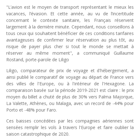
Unknown
-
May 22 2026
"L’avion est le moyen de transport représentant le mieux les
Marques françaises : Chanel aux sommets de la valorisation e
vacances, l’évasion. Et cette année, au vu de l’incertitude
Tsirisoa Edition
-
May 13 2026
concernant le contexte sanitaire, les Français réservent
largement à la dernière minute. Cependant, nous conseillons à
Art et médias sociaux : à l'ère de la "présence ciblée"
tous ceux qui souhaitent bénéficier de ces conditions tarifaires
Unknown
-
May 09 2026
avantageuses de confirmer leur réservation au plus tôt, au
Tourisme : l'Afrique fait le pari du luxe et de la durabilité
risque de payer plus cher si tout le monde se mettait à
Unknown
-
May 03 2026
réserver au même moment", a communiqué Guillaume
Economie : quand le roi dollar grince
Rostand, porte-parole de Liligo
Unknown
-
Apr 26 2026
Tourisme : le Maroc confirme sa vitalité
Liligo, comparateur de prix de voyage et d'hébergement, a
Unknown
-
Aug 07 2026
ainsi publié le comparatif de voyage au départ de France vers
des villes de l'Europe, ou à l'intérieur de l'Hexagone. La
comparaison basée sur la période 2019-2021 est claire : le prix
moyen du billet a chuté de plus de 30% vers Palma Majorque,
La Valette, Athènes, ou Malaga, avec un record de -44% pour
Porto et -48% pour Faro.
Ces baisses concédées par les compagnies aériennes sont
sensées remplir les vols à travers l'Europe et faire oublier la
saison catastrophique de 2020.