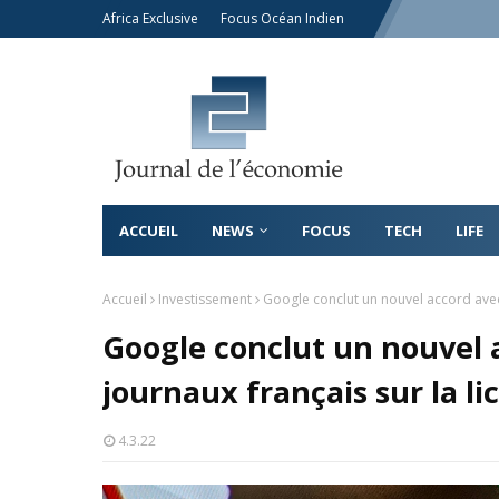
Africa Exclusive
Focus Océan Indien
ACCUEIL
NEWS
FOCUS
TECH
LIFE
Accueil
Investissement
Google conclut un nouvel accord avec 
Google conclut un nouvel a
journaux français sur la li
4.3.22