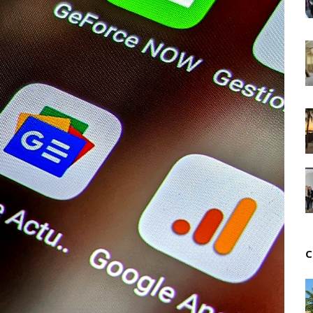
Tsirisoa Edition
-
Jul 15 2026
Jeux vidéo : Supercell parie sur les studios africain
Unknown
-
Jul 13 2026
Intelligence artificielle : le "Sud global" joue sa part
Unknown
-
Jul 06 2026
Chine : des investissements à l'étranger plus enca
Unknown
-
Jul 01 2026
Economie hôtelière : la connectivité comme levier 
Unknown
-
Jun 27 2026
Pays du Golfe : nouveau paradigme, nouvelles prior
Unknown
-
Jun 22 2026
Neutralité carbone : les "Iles Vanille" poussent leu
Unknown
-
Jun 18 2026
Rendez-vous golfique : Mazagan joue sa carte
Unknown
-
Jun 11 2026
Course à l'IA : Meta envisage une importante levée
C
Unknown
-
Jun 06 2026
Banques centrales : indépendantes jusqu'où ?
Unknown
-
Jun 02 2026
VTC : Yango Group veut accélérer en Afrique