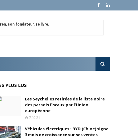
en, son fondateur, se livre.
e croissance sur ses ventes mondiales
l'OPA sur MultiChoice (Afrique du Sud)
e progressivement
ES PLUS LUS
'acquisition de FedEx Supply Chain
Les Seychelles retirées de la liste noire
des paradis fiscaux par l'Union
européenne
7.10.21
inois
Véhicules électriques : BYD (Chine) signe
oré (Universal, Canal+) et de Banijay
3 mois de croissance sur ses ventes