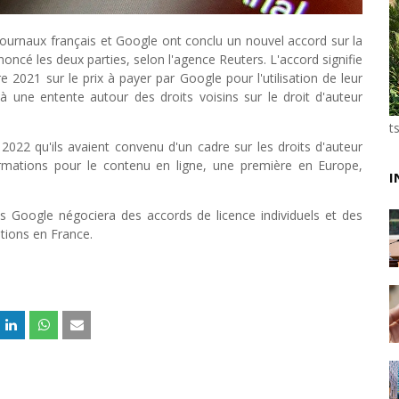
Unknown
-
May 22 2026
Marques françaises : Chanel aux sommets de la valor
journaux français et Google ont conclu un nouvel accord sur la
Tsirisoa Edition
-
May 13 2026
oncé les deux parties, selon l'agence Reuters. L'accord signifie
Art et médias sociaux : à l'ère de la "présence ciblé
021 sur le prix à payer par Google pour l'utilisation de leur
Unknown
-
May 09 2026
à une entente autour des droits voisins sur le droit d'auteur
Tourisme : l'Afrique fait le pari du luxe et de la durab
Unknown
-
May 03 2026
t
Economie : quand le roi dollar grince
 2022 qu'ils avaient convenu d'un cadre sur les droits d'auteur
ormations pour le contenu en ligne, une première en Europe,
Unknown
-
Apr 26 2026
I
Industrie musicale : zoom sur la stratégie de Célin
Unknown
-
Apr 19 2026
ls Google négociera des accords de licence individuels et des
Le cours de l'or au plus haut depuis juin 2026
tions en France.
Tsirisoa Edition
-
Aug 06 2026
Voaara Madagascar intègre Design Hotels. P. Kjellgr
Tsirisoa Edition
-
Aug 03 2026