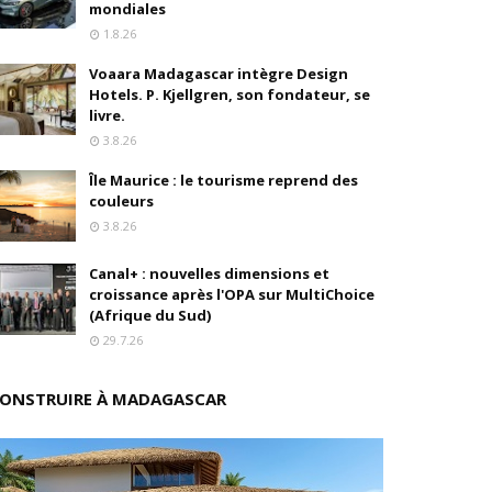
mondiales
s
1.8.26
Voaara Madagascar intègre Design
ition
Hotels. P. Kjellgren, son fondateur, se
livre.
drés
3.8.26
stratégique
Île Maurice : le tourisme reprend des
couleurs
ités
3.8.26
Canal+ : nouvelles dimensions et
rs pions
croissance après l'OPA sur MultiChoice
(Afrique du Sud)
29.7.26
 de fonds
ONSTRUIRE À MADAGASCAR