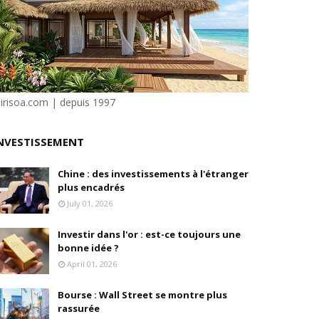
isation et la désirabilité
e"
ilité
sirisoa.com | depuis 1997
NVESTISSEMENT
e Dion
Chine : des investissements à l'étranger
plus encadrés
July 01, 2026
en, son fondateur, se livre.
Investir dans l'or : est-ce toujours une
bonne idée ?
April 01, 2026
Bourse : Wall Street se montre plus
rassurée