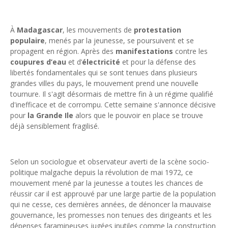
Unknown
-
May 22 2026
Marques françaises : Chanel aux sommets de la valorisation e
À
Madagascar
, les mouvements de
protestation
Tsirisoa Edition
-
May 13 2026
populaire
, menés par la jeunesse, se poursuivent et se
Art et médias sociaux : à l'ère de la "présence ciblée"
propagent en région. Après des
manifestations
contre les
Unknown
-
May 09 2026
coupures d’eau
et d’
électricité
et pour la défense des
Tourisme : l'Afrique fait le pari du luxe et de la durabilité
libertés fondamentales qui se sont tenues dans plusieurs
Unknown
-
May 03 2026
grandes villes du pays, le mouvement prend une nouvelle
Economie : quand le roi dollar grince
tournure. Il s'agit désormais de mettre fin à un régime qualifié
Unknown
-
Apr 26 2026
d'inefficace et de corrompu. Cette semaine s'annonce décisive
Tourisme : le Maroc confirme sa vitalité
pour
la Grande Ile
alors que le pouvoir en place se trouve
Unknown
-
Aug 07 2026
déjà sensiblement fragilisé.
Selon un sociologue et observateur averti de la scène socio-
politique malgache depuis la révolution de mai 1972, ce
mouvement mené par la jeunesse a toutes les chances de
réussir car il est approuvé par une large partie de la population
qui ne cesse, ces dernières années, de dénoncer la mauvaise
gouvernance, les promesses non tenues des dirigeants et les
dépenses faramineuses jugées inutiles comme la construction