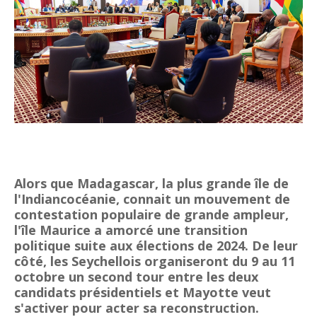
Tsirisoa Edition
-
Jul 15 2026
Jeux vidéo : Supercell parie sur les studios africains
Unknown
-
Jul 13 2026
Intelligence artificielle : le "Sud global" joue sa partition
Unknown
-
Jul 06 2026
Chine : des investissements à l'étranger plus encadrés
Unknown
-
Jul 01 2026
Economie hôtelière : la connectivité comme levier stratégiq
Unknown
-
Jun 27 2026
Pays du Golfe : nouveau paradigme, nouvelles priorités
Unknown
-
Jun 22 2026
Alors que Madagascar, la plus grande île de
Neutralité carbone : les "Iles Vanille" poussent leurs pions
l'Indiancocéanie, connait un mouvement de
Unknown
-
Jun 18 2026
contestation populaire de grande ampleur,
Rendez-vous golfique : Mazagan joue sa carte
l'île Maurice a amorcé une transition
Unknown
-
Jun 11 2026
politique suite aux élections de 2024. De leur
Course à l'IA : Meta envisage une importante levée de fonds
côté, les Seychellois organiseront du 9 au 11
Unknown
-
Jun 06 2026
octobre un second tour entre les deux
Banques centrales : indépendantes jusqu'où ?
candidats présidentiels et Mayotte veut
Unknown
-
Jun 02 2026
s'activer pour acter sa reconstruction.
VTC : Yango Group veut accélérer en Afrique