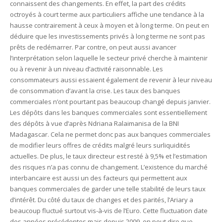
connaissent des changements. En effet, la part des crédits
Unknown
-
May 22 2026
octroyés à court terme aux particuliers affiche une tendance à la
Marques françaises : Chanel aux sommets de la valorisation e
hausse contrairement à ceux à moyen et à long terme. On peut en
Tsirisoa Edition
-
May 13 2026
déduire que les investissements privés à long terme ne sont pas
Art et médias sociaux : à l'ère de la "présence ciblée"
prêts de redémarrer. Par contre, on peut aussi avancer
Unknown
-
May 09 2026
l’interprétation selon laquelle le secteur privé cherche à maintenir
Tourisme : l'Afrique fait le pari du luxe et de la durabilité
ou à revenir à un niveau d’activité raisonnable. Les
Unknown
-
May 03 2026
consommateurs aussi essaient également de revenir à leur niveau
Economie : quand le roi dollar grince
de consommation d’avant la crise. Les taux des banques
Unknown
-
Apr 26 2026
commerciales n’ont pourtant pas beaucoup changé depuis janvier.
Tourisme : le Maroc confirme sa vitalité
Les dépôts dans les banques commerciales sont essentiellement
Unknown
-
Aug 07 2026
des dépôts à vue d’après Ndriana Ralaimanisa de la BNI
Madagascar. Cela ne permet donc pas aux banques commerciales
de modifier leurs offres de crédits malgré leurs surliquidités
actuelles. De plus, le taux directeur est resté à 9,5% et l’estimation
des risques n’a pas connu de changement. L’existence du marché
interbancaire est aussi un des facteurs qui permettent aux
banques commerciales de garder une telle stabilité de leurs taux
d’intérêt. Du côté du taux de changes et des parités, l’Ariary a
beaucoup fluctué surtout vis-à-vis de l’Euro. Cette fluctuation date
des années précédentes mais depuis 2009, on peut dire que