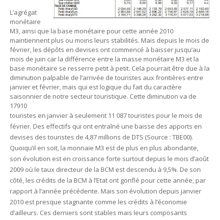
Tsirisoa Edition
-
Jul 15 2026
L’agrégat
Jeux vidéo : Supercell parie sur les studios africains
monétaire
Unknown
-
Jul 13 2026
M3, ainsi que la base monétaire pour cette année 2010
maintiennent plus ou moins leurs stabilités. Mais depuis le mois de
Intelligence artificielle : le "Sud global" joue sa partition
février, les dépôts en devises ont commencé à baisser jusqu’au
Unknown
-
Jul 06 2026
mois de juin car la différence entre la masse monétaire M3 et la
Chine : des investissements à l'étranger plus encadrés
base monétaire se resserre petit à petit. Cela pourrait être due à la
Unknown
-
Jul 01 2026
diminution palpable de l’arrivée de touristes aux frontières entre
Economie hôtelière : la connectivité comme levier stratégiq
janvier et février, mais qui est logique du fait du caractère
saisonnier de notre secteur touristique. Cette diminution va de
Unknown
-
Jun 27 2026
17910
Pays du Golfe : nouveau paradigme, nouvelles priorités
touristes en janvier à seulement 11 087 touristes pour le mois de
Unknown
-
Jun 22 2026
février. Des effectifs qui ont entraîné une baisse des apports en
Neutralité carbone : les "Iles Vanille" poussent leurs pions
devises des touristes de 4,87 millions de DTS (Source : TBE00).
Unknown
-
Jun 18 2026
Quoiqu’il en soit, la monnaie M3 est de plus en plus abondante,
Rendez-vous golfique : Mazagan joue sa carte
son évolution est en croissance forte surtout depuis le mois d’août
Unknown
-
Jun 11 2026
2009 où le taux directeur de la BCM est descendu à 9,5%. De son
Course à l'IA : Meta envisage une importante levée de fonds
côté, les crédits de la BCM à l’Etat ont gonflé pour cette année, par
Unknown
-
Jun 06 2026
rapport à l’année précédente. Mais son évolution depuis janvier
Banques centrales : indépendantes jusqu'où ?
2010 est presque stagnante comme les crédits à l’économie
Unknown
-
Jun 02 2026
d’ailleurs. Ces derniers sont stables mais leurs composants
VTC : Yango Group veut accélérer en Afrique