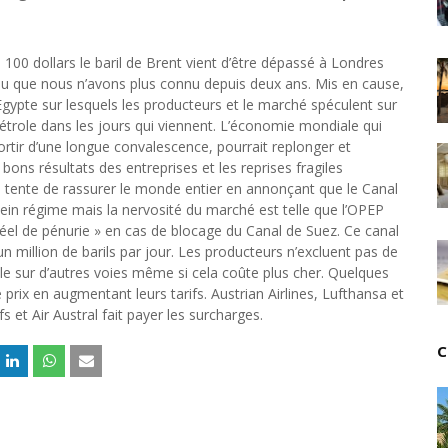
Unknown
-
Jul 13 2026
Intelligence artificielle : le "Sud global" joue sa part
Unknown
-
Jul 06 2026
s 100 dollars le baril de Brent vient d’être dépassé à Londres
Chine : des investissements à l'étranger plus enca
u que nous n’avons plus connu depuis deux ans. Mis en cause,
Unknown
-
Jul 01 2026
gypte sur lesquels les producteurs et le marché spéculent sur
Economie hôtelière : la connectivité comme levier 
étrole dans les jours qui viennent. L’économie mondiale qui
Unknown
-
Jun 27 2026
sortir d’une longue convalescence, pourrait replonger et
 bons résultats des entreprises et les reprises fragiles
Pays du Golfe : nouveau paradigme, nouvelles prior
e tente de rassurer le monde entier en annonçant que le Canal
Unknown
-
Jun 22 2026
plein régime mais la nervosité du marché est telle que l’OPEP
Neutralité carbone : les "Iles Vanille" poussent leu
éel de pénurie » en cas de blocage du Canal de Suez. Ce canal
Unknown
-
Jun 18 2026
’un million de barils par jour. Les producteurs n’excluent pas de
Rendez-vous golfique : Mazagan joue sa carte
le sur d’autres voies même si cela coûte plus cher. Quelques
Unknown
-
Jun 11 2026
rix en augmentant leurs tarifs. Austrian Airlines, Lufthansa et
Course à l'IA : Meta envisage une importante levée
s et Air Austral fait payer les surcharges.
Unknown
-
Jun 06 2026
Banques centrales : indépendantes jusqu'où ?
C
Unknown
-
Jun 02 2026
VTC : Yango Group veut accélérer en Afrique
Unknown
-
May 22 2026
Marques françaises : Chanel aux sommets de la valor