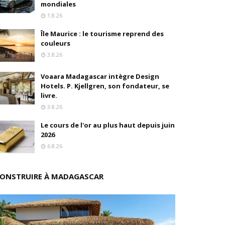
mondiales
1.8.26
ition
Île Maurice : le tourisme reprend des
drés
couleurs
3.8.26
stratégique
Voaara Madagascar intègre Design
ités
Hotels. P. Kjellgren, son fondateur, se
livre.
rs pions
3.8.26
Le cours de l'or au plus haut depuis juin
2026
6.8.26
 de fonds
ONSTRUIRE À MADAGASCAR
isation et la désirabilité