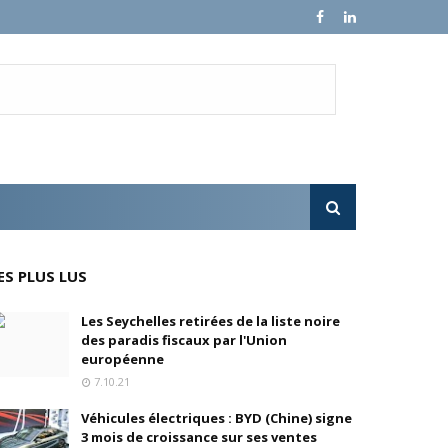
e croissance sur ses ventes mondiales
l'OPA sur MultiChoice (Afrique du Sud)
e progressivement
'acquisition de FedEx Supply Chain
ES PLUS LUS
Les Seychelles retirées de la liste noire
des paradis fiscaux par l'Union
inois
européenne
7.10.21
oré (Universal, Canal+) et de Banijay
Véhicules électriques : BYD (Chine) signe
s
3 mois de croissance sur ses ventes