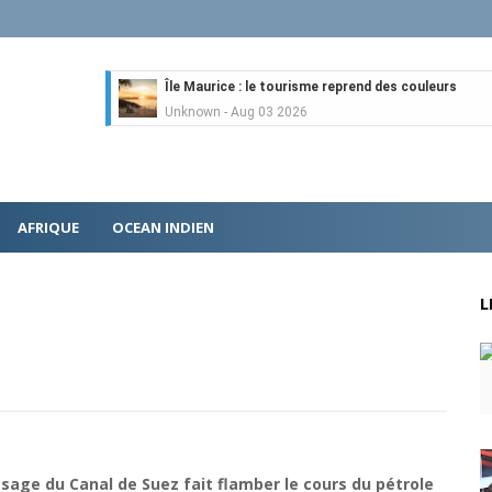
Île Maurice : le tourisme reprend des couleurs
Unknown
-
Aug 03 2026
Véhicules électriques : BYD (Chine) signe 3 mois d
Tsirisoa Edition
-
Aug 01 2026
Canal+ : nouvelles dimensions et croissance après 
Tsirisoa Edition
-
Jul 29 2026
AFRIQUE
OCEAN INDIEN
Gazoduc Afrique Atlantique : le projet prend form
Unknown
-
Jul 25 2026
Fret : les dessous de l'ambition de CMA CGM avec l
L
Tsirisoa Edition
-
Jul 22 2026
Tendances : le Head Spa à la conquête du monde
Unknown
-
Jul 21 2026
Aéronautique : Airbus se renforce sur le marché ch
Unknown
-
Jul 18 2026
Cinéma : Lionsgate attire l'attention du groupe Boll
Tsirisoa Edition
-
Jul 15 2026
Jeux vidéo : Supercell parie sur les studios africain
sage du Canal de Suez fait flamber le cours du pétrole