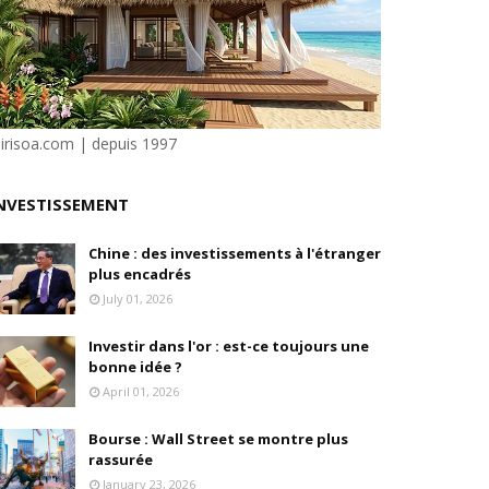
e"
ilité
sirisoa.com | depuis 1997
e Dion
NVESTISSEMENT
Chine : des investissements à l'étranger
plus encadrés
en, son fondateur, se livre.
July 01, 2026
Investir dans l'or : est-ce toujours une
bonne idée ?
April 01, 2026
Bourse : Wall Street se montre plus
rassurée
January 23, 2026