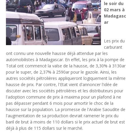
le soir du
Tsirisoa Edition
-
Jul 15 2026
02 mars à
Jeux vidéo : Supercell parie sur les studios africains
Madagasc
Unknown
-
Jul 13 2026
ar
Intelligence artificielle : le "Sud global" joue sa partition
Unknown
-
Jul 06 2026
Chine : des investissements à l'étranger plus encadrés
Les prix du
Unknown
-
Jul 01 2026
carburant
Economie hôtelière : la connectivité comme levier stratégiq
ont connu une nouvelle hausse déjà attendue par les
Unknown
-
Jun 27 2026
automobilistes à Madagascar. En effet, les prix à la pompe de
Pays du Golfe : nouveau paradigme, nouvelles priorités
Total ont commencé la valse de la hausse, de 3,30% à 3130ar
pour le super, de 2,37% à 2590ar pour le gazole. Ainsi, les
Unknown
-
Jun 22 2026
autres sociétés pétrolières appliqueront logiquement la même
Neutralité carbone : les "Iles Vanille" poussent leurs pions
hausse de prix. Par contre, l'Etat vient d'annoncer l'idée de
Unknown
-
Jun 18 2026
discuter avec les sociétés pétrolières et les distributeurs pour
Rendez-vous golfique : Mazagan joue sa carte
l'adoption commune de prix à maxima pour un plafond à ne
Unknown
-
Jun 11 2026
pas dépasser pendant 6 mois pour amortir le choc de la
Course à l'IA : Meta envisage une importante levée de fonds
hausse sur la population. La promesse de l'Arabie Saoudite de
Unknown
-
Jun 06 2026
l'augmentation de sa production devrait ramener le prix du
Banques centrales : indépendantes jusqu'où ?
baril de brut à moins de 110 dollars si le prix actuel de brut est
Unknown
-
Jun 02 2026
déjà à plus de 115 dollars sur le marché.
VTC : Yango Group veut accélérer en Afrique