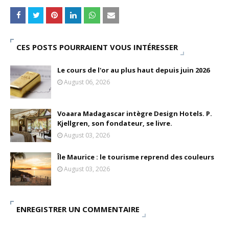
Unknown
-
May 22 2026
Marques françaises : Chanel aux sommets de la valorisation e
Tsirisoa Edition
-
May 13 2026
Art et médias sociaux : à l'ère de la "présence ciblée"
CES POSTS POURRAIENT VOUS INTÉRESSER
Unknown
-
May 09 2026
Tourisme : l'Afrique fait le pari du luxe et de la durabilité
Le cours de l'or au plus haut depuis juin 2026
Unknown
-
May 03 2026
August 06, 2026
Economie : quand le roi dollar grince
Unknown
-
Apr 26 2026
Tourisme : le Maroc confirme sa vitalité
Voaara Madagascar intègre Design Hotels. P.
Kjellgren, son fondateur, se livre.
Unknown
-
Aug 07 2026
August 03, 2026
Île Maurice : le tourisme reprend des couleurs
August 03, 2026
ENREGISTRER UN COMMENTAIRE