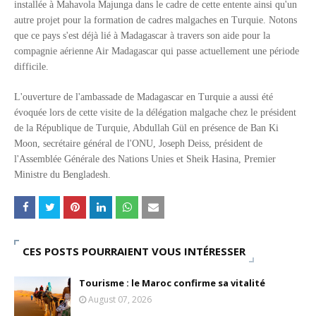
installée à Mahavola Majunga dans le cadre de cette entente ainsi qu'un
Unknown
-
May 22 2026
autre projet pour la formation de cadres malgaches en Turquie. Notons
Marques françaises : Chanel aux sommets de la valorisation e
que ce pays s'est déjà lié à Madagascar à travers son aide pour la
Tsirisoa Edition
-
May 13 2026
compagnie aérienne Air Madagascar qui passe actuellement une période
Art et médias sociaux : à l'ère de la "présence ciblée"
difficile.
Unknown
-
May 09 2026
Tourisme : l'Afrique fait le pari du luxe et de la durabilité
L'ouverture de l'ambassade de Madagascar en Turquie a aussi été
Unknown
-
May 03 2026
évoquée lors de cette visite de la délégation malgache chez le président
Economie : quand le roi dollar grince
de la République de Turquie, Abdullah Gül en présence de Ban Ki
Unknown
-
Apr 26 2026
Moon, secrétaire général de l'ONU, Joseph Deiss, président de
Tourisme : le Maroc confirme sa vitalité
l'Assemblée Générale des Nations Unies et Sheik Hasina, Premier
Unknown
-
Aug 07 2026
Ministre du Bengladesh.
CES POSTS POURRAIENT VOUS INTÉRESSER
Tourisme : le Maroc confirme sa vitalité
August 07, 2026