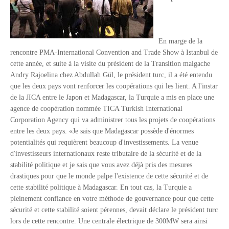
Tsirisoa Edition
-
Jul 15 2026
Jeux vidéo : Supercell parie sur les studios africains
Unknown
-
Jul 13 2026
En marge de la
Intelligence artificielle : le "Sud global" joue sa partition
rencontre PMA-International Convention and Trade Show à Istanbul de
Unknown
-
Jul 06 2026
cette année, et suite à la visite du président de la Transition malgache
Chine : des investissements à l'étranger plus encadrés
Andry Rajoelina chez Abdullah Gül, le président turc, il a été entendu
Unknown
-
Jul 01 2026
que les deux pays vont renforcer les coopérations qui les lient. A l'instar
Economie hôtelière : la connectivité comme levier stratégiq
de la JICA entre le Japon et Madagascar, la Turquie a mis en place une
Unknown
-
Jun 27 2026
agence de coopération nommée TICA Turkish International
Pays du Golfe : nouveau paradigme, nouvelles priorités
Corporation Agency qui va administrer tous les projets de coopérations
Unknown
-
Jun 22 2026
entre les deux pays. «Je sais que Madagascar possède d'énormes
Neutralité carbone : les "Iles Vanille" poussent leurs pions
potentialités qui requièrent beaucoup d'investissements. La venue
Unknown
-
Jun 18 2026
d'investisseurs internationaux reste tributaire de la sécurité et de la
Rendez-vous golfique : Mazagan joue sa carte
stabilité politique et je sais que vous avez déjà pris des mesures
Unknown
-
Jun 11 2026
drastiques pour que le monde palpe l'existence de cette sécurité et de
Course à l'IA : Meta envisage une importante levée de fonds
cette stabilité politique à Madagascar. En tout cas, la Turquie a
Unknown
-
Jun 06 2026
pleinement confiance en votre méthode de gouvernance pour que cette
Banques centrales : indépendantes jusqu'où ?
sécurité et cette stabilité soient pérennes, devait déclare le président turc
Unknown
-
Jun 02 2026
lors de cette rencontre. Une centrale électrique de 300MW sera ainsi
VTC : Yango Group veut accélérer en Afrique