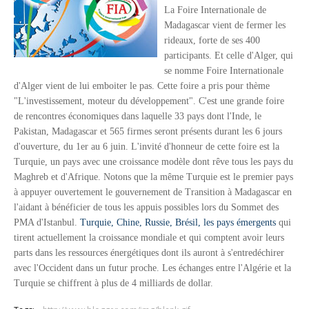
La Foire Internationale de
Tsirisoa Edition
-
Jul 15 2026
Madagascar vient de fermer les
Jeux vidéo : Supercell parie sur les studios africains
rideaux, forte de ses 400
Unknown
-
Jul 13 2026
participants. Et celle d'Alger, qui
Intelligence artificielle : le "Sud global" joue sa partition
se nomme Foire Internationale
Unknown
-
Jul 06 2026
d'Alger vient de lui emboiter le pas. Cette foire a pris pour thème
Chine : des investissements à l'étranger plus encadrés
"L'investissement, moteur du développement". C'est une grande foire
Unknown
-
Jul 01 2026
de rencontres économiques dans laquelle 33 pays dont l'Inde, le
Economie hôtelière : la connectivité comme levier stratégiq
Pakistan, Madagascar et 565 firmes seront présents durant les 6 jours
Unknown
-
Jun 27 2026
d'ouverture, du 1er au 6 juin. L'invité d'honneur de cette foire est la
Pays du Golfe : nouveau paradigme, nouvelles priorités
Turquie, un pays avec une croissance modèle dont rêve tous les pays du
Unknown
-
Jun 22 2026
Maghreb et d'Afrique. Notons que la même Turquie est le premier pays
Neutralité carbone : les "Iles Vanille" poussent leurs pions
à appuyer ouvertement le gouvernement de Transition à Madagascar en
Unknown
-
Jun 18 2026
l'aidant à bénéficier de tous les appuis possibles lors du Sommet des
Rendez-vous golfique : Mazagan joue sa carte
PMA d'Istanbul.
Turquie, Chine, Russie, Brésil, les pays émergents
qui
Unknown
-
Jun 11 2026
tirent actuellement la croissance mondiale et qui comptent avoir leurs
Course à l'IA : Meta envisage une importante levée de fonds
parts dans les ressources énergétiques dont ils auront à s'entredéchirer
Unknown
-
Jun 06 2026
avec l'Occident dans un futur proche. Les échanges entre l'Algérie et la
Banques centrales : indépendantes jusqu'où ?
Turquie se chiffrent à plus de 4 milliards de dollar.
Unknown
-
Jun 02 2026
VTC : Yango Group veut accélérer en Afrique