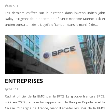
Tsirisoa Edition
-
Jul 15 2026
30.6.11
Jeux vidéo : Supercell parie sur les studios africains
Les derniers chiffres sur la piraterie dans l'Océan Indien John
Unknown
-
Jul 13 2026
Dalby, dirigeant de la société de sécurité maritime Marine Risk et
Intelligence artificielle : le "Sud global" joue sa partition
ancien consultant de la Lloyd's of London dans le marché de…
Unknown
-
Jul 06 2026
Chine : des investissements à l'étranger plus encadrés
Unknown
-
Jul 01 2026
Economie hôtelière : la connectivité comme levier stratégiq
Unknown
-
Jun 27 2026
Pays du Golfe : nouveau paradigme, nouvelles priorités
Unknown
-
Jun 22 2026
Neutralité carbone : les "Iles Vanille" poussent leurs pions
Unknown
-
Jun 18 2026
Rendez-vous golfique : Mazagan joue sa carte
ENTREPRISES
Unknown
-
Jun 11 2026
Course à l'IA : Meta envisage une importante levée de fonds
24.6.11
Unknown
-
Jun 06 2026
Rachat officiel de la BMOI par la BPCE Le groupe français BPCE,
Banques centrales : indépendantes jusqu'où ?
créé en 2009 par une loi rapprochant la Banque Populaire et la
Unknown
-
Jun 02 2026
Caisse d’Epargne de France, vient d’acheter les 75% de la BMOI
VTC : Yango Group veut accélérer en Afrique