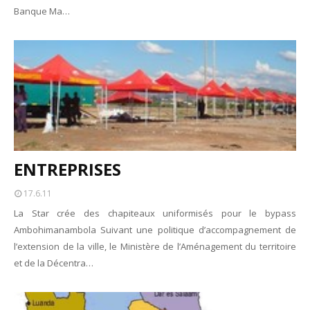
Banque Ma…
Unknown
-
May 22 2026
Marques françaises : Chanel aux sommets de la valorisation e
Tsirisoa Edition
-
May 13 2026
Art et médias sociaux : à l'ère de la "présence ciblée"
Unknown
-
May 09 2026
Tourisme : l'Afrique fait le pari du luxe et de la durabilité
Unknown
-
May 03 2026
Economie : quand le roi dollar grince
Unknown
-
Apr 26 2026
Tourisme : le Maroc confirme sa vitalité
ENTREPRISES
Unknown
-
Aug 07 2026
17.6.11
La Star crée des chapiteaux uniformisés pour le bypass
Ambohimanambola Suivant une politique d’accompagnement de
l’extension de la ville, le Ministère de l’Aménagement du territoire
et de la Décentra…