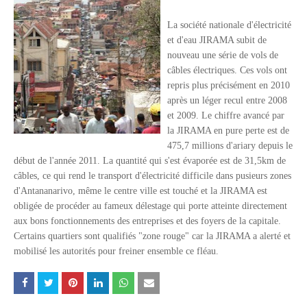
Tsirisoa Edition
-
Jul 15 2026
La société nationale d'électricité
Jeux vidéo : Supercell parie sur les studios africains
et d'eau JIRAMA subit de
Unknown
-
Jul 13 2026
nouveau une série de vols de
Intelligence artificielle : le "Sud global" joue sa partition
câbles électriques. Ces vols ont
Unknown
-
Jul 06 2026
repris plus précisément en 2010
Chine : des investissements à l'étranger plus encadrés
après un léger recul entre 2008
Unknown
-
Jul 01 2026
et 2009. Le chiffre avancé par
Economie hôtelière : la connectivité comme levier stratégiq
la JIRAMA en pure perte est de
Unknown
-
Jun 27 2026
475,7 millions d'ariary depuis le
Pays du Golfe : nouveau paradigme, nouvelles priorités
début de l'année 2011. La quantité qui s'est évaporée est de 31,5km de
Unknown
-
Jun 22 2026
câbles, ce qui rend le transport d'électricité difficile dans pusieurs zones
Neutralité carbone : les "Iles Vanille" poussent leurs pions
d'Antananarivo, même le centre ville est touché et la JIRAMA est
Unknown
-
Jun 18 2026
obligée de procéder au fameux délestage qui porte atteinte directement
Rendez-vous golfique : Mazagan joue sa carte
aux bons fonctionnements des entreprises et des foyers de la capitale.
Unknown
-
Jun 11 2026
Certains quartiers sont qualifiés "zone rouge" car la JIRAMA a alerté et
Course à l'IA : Meta envisage une importante levée de fonds
mobilisé les autorités pour freiner ensemble ce fléau.
Unknown
-
Jun 06 2026
Banques centrales : indépendantes jusqu'où ?
Unknown
-
Jun 02 2026
VTC : Yango Group veut accélérer en Afrique