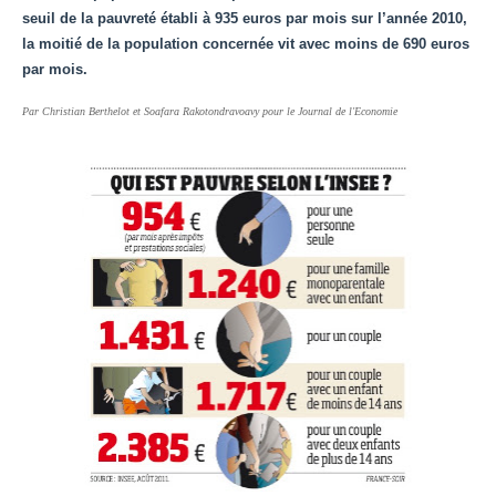
Unknown
-
Jul 13 2026
seuil de la pauvreté établi à 935 euros par mois sur l’année 2010,
Intelligence artificielle : le "Sud global" joue sa partition
la moitié de la population concernée vit avec moins de 690 euros
Unknown
-
Jul 06 2026
par mois.
Chine : des investissements à l'étranger plus encadrés
Par Christian Berthelot et Soafara Rakotondravoavy pour le Journal de l'Economie
Unknown
-
Jul 01 2026
Economie hôtelière : la connectivité comme levier stratégiq
Unknown
-
Jun 27 2026
Pays du Golfe : nouveau paradigme, nouvelles priorités
Unknown
-
Jun 22 2026
Neutralité carbone : les "Iles Vanille" poussent leurs pions
Unknown
-
Jun 18 2026
Rendez-vous golfique : Mazagan joue sa carte
Unknown
-
Jun 11 2026
Course à l'IA : Meta envisage une importante levée de fonds
Unknown
-
Jun 06 2026
Banques centrales : indépendantes jusqu'où ?
Unknown
-
Jun 02 2026
VTC : Yango Group veut accélérer en Afrique
Unknown
-
May 22 2026
Marques françaises : Chanel aux sommets de la valorisation e