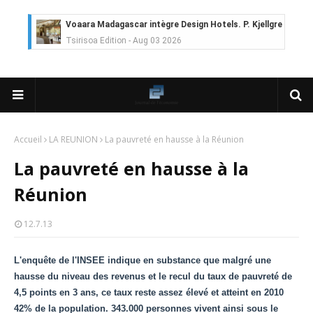
Voaara Madagascar intègre Design Hotels. P. Kjellgren, son fo
Tsirisoa Edition
-
Aug 03 2026
Île Maurice : le tourisme reprend des couleurs
Unknown
-
Aug 03 2026
Véhicules électriques : BYD (Chine) signe 3 mois de croissa
Tsirisoa Edition
-
Aug 01 2026
Canal+ : nouvelles dimensions et croissance après l'OPA sur
Tsirisoa Edition
-
Jul 29 2026
Accueil
LA REUNION
La pauvreté en hausse à la Réunion
Gazoduc Afrique Atlantique : le projet prend forme progres
La pauvreté en hausse à la
Unknown
-
Jul 25 2026
Fret : les dessous de l'ambition de CMA CGM avec l'acquisit
Réunion
Tsirisoa Edition
-
Jul 22 2026
Tendances : le Head Spa à la conquête du monde
12.7.13
Unknown
-
Jul 21 2026
Aéronautique : Airbus se renforce sur le marché chinois
L'enquête de l'INSEE indique en substance que malgré une
Unknown
-
Jul 18 2026
hausse du niveau des revenus et le recul du taux de pauvreté de
Cinéma : Lionsgate attire l'attention du groupe Bolloré (Univ
4,5 points en 3 ans, ce taux reste assez élevé et atteint en 2010
Tsirisoa Edition
-
Jul 15 2026
Jeux vidéo : Supercell parie sur les studios africains
42% de la population. 343.000 personnes vivent ainsi sous le