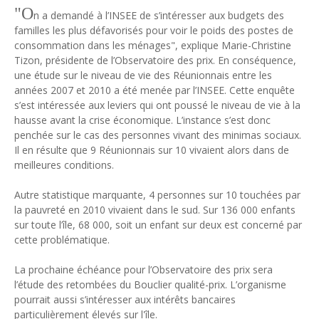
"
O
Tsirisoa Edition
-
May 13 2026
n a demandé à l’INSEE de s’intéresser aux budgets des
Art et médias sociaux : à l'ère de la "présence ciblée"
familles les plus défavorisés pour voir le poids des postes de
consommation dans les ménages", explique Marie-Christine
Unknown
-
May 09 2026
Tizon, présidente de l’Observatoire des prix. En conséquence,
Tourisme : l'Afrique fait le pari du luxe et de la durabilité
une étude sur le niveau de vie des Réunionnais entre les
Unknown
-
May 03 2026
années 2007 et 2010 a été menée par l’INSEE. Cette enquête
Economie : quand le roi dollar grince
s’est intéressée aux leviers qui ont poussé le niveau de vie à la
Unknown
-
Apr 26 2026
hausse avant la crise économique. L’instance s’est donc
Tourisme : le Maroc confirme sa vitalité
penchée sur le cas des personnes vivant des minimas sociaux.
Unknown
-
Aug 07 2026
Il en résulte que 9 Réunionnais sur 10 vivaient alors dans de
Le cours de l'or au plus haut depuis juin 2026
meilleures conditions.
Tsirisoa Edition
-
Aug 06 2026
Autre statistique marquante, 4 personnes sur 10 touchées par
la pauvreté en 2010 vivaient dans le sud. Sur 136 000 enfants
sur toute l’île, 68 000, soit un enfant sur deux est concerné par
cette problématique.
La prochaine échéance pour l’Observatoire des prix sera
l’étude des retombées du Bouclier qualité-prix. L’organisme
pourrait aussi s’intéresser aux intérêts bancaires
particulièrement élevés sur l'île.