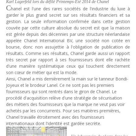
Karl Lagerfeld lors du défilé Printemps-Eté 2014
de Chanel
Unknown
-
May 03 2026
C
hanel est l'une des rares sociétés de l'industrie du luxe à
Economie : quand le roi dollar grince
garder le plus grand secret sur ses résultats financiers et sa
Unknown
-
Apr 26 2026
gestion. La seule information confirmée dans cette gestion
Tourisme : le Maroc confirme sa vitalité
couvée par cette culture absolue du secret est que la maison
Unknown
-
Aug 07 2026
est gérée depuis des décennies par une structure néerlandaise
Le cours de l'or au plus haut depuis juin 2026
appelée Chanel International BV, une société non cotée en
bourse, donc non assujettie à l'obligation de publication de
Tsirisoa Edition
-
Aug 06 2026
résultats. Comme ses résultats, Chanel garde aussi un rapport
Voaara Madagascar intègre Design Hotels. P. Kjellgren, son fo
très secret par rapport à ses fournisseurs dont elle rachète
Tsirisoa Edition
-
Aug 03 2026
d'une manière systématique ceux qui touchent directement
Île Maurice : le tourisme reprend des couleurs
son cœur de métier qui est la mode.
Unknown
-
Aug 03 2026
Ainsi, Chanel a mis dernièrement la main sur le tanneur Bondi-
Joyeux et le brodeur Lanel. Ce ne sont pas les premiers
fournisseurs qui sont rentrés dans le giron de Chanel. Le
procédé d'acquisition relève d'une stratégie de sécurisation
des métiers des fournisseurs que la marque ne veut pas voir
achetés par les concurrents. Pour ses matières premières,
Chanel travaille étroitement avec des fournisseurs
internationaux dont l'identité est gardée secrète.