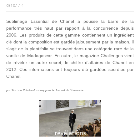
Unknown
-
Jul 01 2026
10.1.14
Economie hôtelière : la connectivité comme levier stratégiq
Unknown
-
Jun 27 2026
Sublimage Essential de Chanel a poussé la barre de la
Pays du Golfe : nouveau paradigme, nouvelles priorités
performance très haut par rapport à la concurrence depuis
Unknown
-
Jun 22 2026
2006. Les produits de cette gamme contiennent un ingrédient
Neutralité carbone : les "Iles Vanille" poussent leurs pions
clé dont
la composition est gardée
jalousement
par
la maison. Il
Unknown
-
Jun 18 2026
s'agit de la plantifolia se trouvant dans une catégorie rare de la
Rendez-vous golfique : Mazagan joue sa carte
vanille de Madagascar. En outre, le magazine Challenges vient
Unknown
-
Jun 11 2026
de révéler un autre secret, le chiffre d'affaires de Chanel en
Course à l'IA : Meta envisage une importante levée de fonds
2012. Ces informations ont toujours été gardées secrètes par
Unknown
-
Jun 06 2026
Chanel.
Banques centrales : indépendantes jusqu'où ?
Unknown
-
Jun 02 2026
par Tsirisoa Rakotondravoavy pour le Journal de l'Economie
VTC : Yango Group veut accélérer en Afrique
Unknown
-
May 22 2026
Marques françaises : Chanel aux sommets de la valorisation e
Tsirisoa Edition
-
May 13 2026
Art et médias sociaux : à l'ère de la "présence ciblée"
Unknown
-
May 09 2026
Tourisme : l'Afrique fait le pari du luxe et de la durabilité