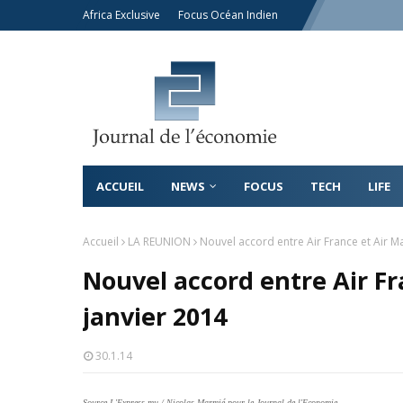
Africa Exclusive
Focus Océan Indien
ACCUEIL
NEWS
FOCUS
TECH
LIFE
Accueil
LA REUNION
Nouvel accord entre Air France et Air Ma
Nouvel accord entre Air Fr
janvier 2014
30.1.14
Source L'Express.mu / Nicolas Marmié pour le Journal de l'Economie