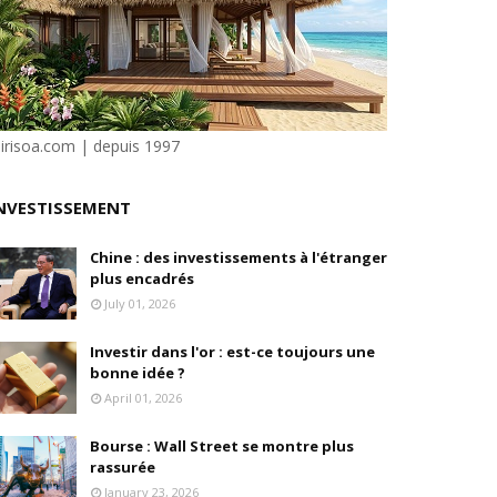
isation et la désirabilité
e"
sirisoa.com | depuis 1997
ilité
NVESTISSEMENT
Chine : des investissements à l'étranger
plus encadrés
July 01, 2026
Investir dans l'or : est-ce toujours une
bonne idée ?
April 01, 2026
Bourse : Wall Street se montre plus
rassurée
January 23, 2026