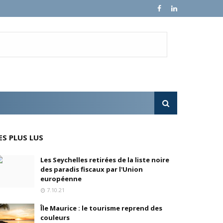
en, son fondateur, se livre.
e croissance sur ses ventes mondiales
l'OPA sur MultiChoice (Afrique du Sud)
ES PLUS LUS
e progressivement
Les Seychelles retirées de la liste noire
des paradis fiscaux par l'Union
'acquisition de FedEx Supply Chain
européenne
7.10.21
Île Maurice : le tourisme reprend des
couleurs
inois