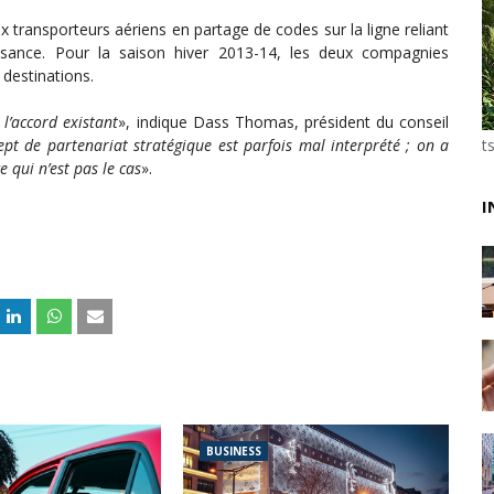
Unknown
-
Jun 02 2026
 transporteurs aériens en partage de codes sur la ligne reliant
VTC : Yango Group veut accélérer en Afrique
aisance. Pour la saison hiver 2013-14, les deux compagnies
Unknown
-
May 22 2026
 destinations.
Marques françaises : Chanel aux sommets de la valor
Tsirisoa Edition
-
May 13 2026
l’accord existant
», indique Dass Thomas, président du conseil
Art et médias sociaux : à l'ère de la "présence ciblé
ept de partenariat stratégique est parfois mal interprété ; on a
t
 qui n’est pas le cas
».
Unknown
-
May 09 2026
Tourisme : l'Afrique fait le pari du luxe et de la durab
I
Unknown
-
May 03 2026
Economie : quand le roi dollar grince
Unknown
-
Apr 26 2026
Tourisme : le Maroc confirme sa vitalité
Unknown
-
Aug 07 2026
BUSINESS