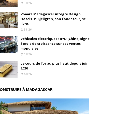
3.8.26
oré (Universal, Canal+) et de Banijay
Voaara Madagascar intègre Design
Hotels. P. Kjellgren, son fondateur, se
s
livre.
3.8.26
ition
Véhicules électriques : BYD (Chine) signe
3 mois de croissance sur ses ventes
drés
mondiales
1.8.26
stratégique
Le cours de l'or au plus haut depuis juin
ités
2026
6.8.26
rs pions
ONSTRUIRE À MADAGASCAR
 de fonds