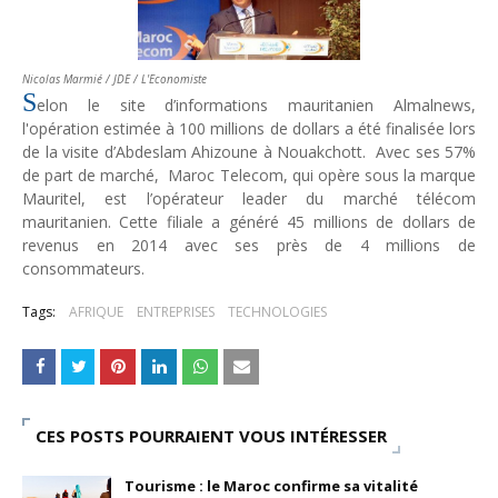
Tsirisoa Edition
-
Jul 15 2026
Jeux vidéo : Supercell parie sur les studios africains
Unknown
-
Jul 13 2026
Nicolas Marmié / JDE / L'Economiste
Intelligence artificielle : le "Sud global" joue sa partition
S
elon le site d’informations mauritanien Almalnews,
Unknown
-
Jul 06 2026
l'opération estimée à 100 millions de dollars a été finalisée lors
Chine : des investissements à l'étranger plus encadrés
de la visite d’Abdeslam Ahizoune à Nouakchott. Avec ses 57%
Unknown
-
Jul 01 2026
de part de marché, Maroc Telecom, qui opère sous la marque
Economie hôtelière : la connectivité comme levier stratégiq
Mauritel, est l’opérateur leader du marché télécom
Unknown
-
Jun 27 2026
mauritanien. Cette filiale a généré 45 millions de dollars de
Pays du Golfe : nouveau paradigme, nouvelles priorités
revenus en 2014 avec ses près de 4 millions de
consommateurs.
Unknown
-
Jun 22 2026
Neutralité carbone : les "Iles Vanille" poussent leurs pions
Tags:
AFRIQUE
ENTREPRISES
TECHNOLOGIES
Unknown
-
Jun 18 2026
Rendez-vous golfique : Mazagan joue sa carte
Unknown
-
Jun 11 2026
Course à l'IA : Meta envisage une importante levée de fonds
Unknown
-
Jun 06 2026
CES POSTS POURRAIENT VOUS INTÉRESSER
Banques centrales : indépendantes jusqu'où ?
Unknown
-
Jun 02 2026
Tourisme : le Maroc confirme sa vitalité
VTC : Yango Group veut accélérer en Afrique