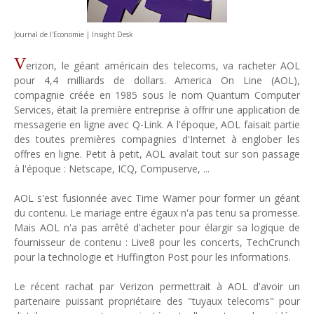
Tsirisoa Edition
-
Jul 15 2026
Jeux vidéo : Supercell parie sur les studios africains
Journal de l'Economie | Insight Desk
Unknown
-
Jul 13 2026
Intelligence artificielle : le "Sud global" joue sa partition
V
erizon, le géant américain des telecoms, va racheter AOL
Unknown
-
Jul 06 2026
pour 4,4 milliards de dollars. America On Line (AOL),
Chine : des investissements à l'étranger plus encadrés
compagnie créée en 1985 sous le nom Quantum Computer
Unknown
-
Jul 01 2026
Services, était la première entreprise à offrir une application de
Economie hôtelière : la connectivité comme levier stratégiq
messagerie en ligne avec Q-Link. A l'époque, AOL faisait partie
Unknown
-
Jun 27 2026
des toutes premières compagnies d'Internet à englober les
offres en ligne. Petit à petit, AOL avalait tout sur son passage
Pays du Golfe : nouveau paradigme, nouvelles priorités
à l'époque : Netscape, ICQ, Compuserve, ...
Unknown
-
Jun 22 2026
Neutralité carbone : les "Iles Vanille" poussent leurs pions
AOL s'est fusionnée avec Time Warner pour former un géant
Unknown
-
Jun 18 2026
du contenu. Le mariage entre égaux n'a pas tenu sa promesse.
Rendez-vous golfique : Mazagan joue sa carte
Mais AOL n'a pas arrêté d'acheter pour élargir sa logique de
Unknown
-
Jun 11 2026
fournisseur de contenu : Live8 pour les concerts, TechCrunch
Course à l'IA : Meta envisage une importante levée de fonds
pour la technologie et Huffington Post pour les informations.
Unknown
-
Jun 06 2026
Banques centrales : indépendantes jusqu'où ?
Le récent rachat par Verizon permettrait à AOL d'avoir un
Unknown
-
Jun 02 2026
partenaire puissant propriétaire des "tuyaux telecoms" pour
VTC : Yango Group veut accélérer en Afrique