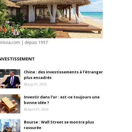
isation et la désirabilité
e"
ilité
sirisoa.com | depuis 1997
NVESTISSEMENT
e Dion
Chine : des investissements à l'étranger
plus encadrés
July 01, 2026
Investir dans l'or : est-ce toujours une
bonne idée ?
April 01, 2026
Bourse : Wall Street se montre plus
rassurée