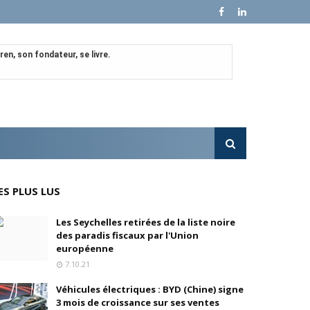
en, son fondateur, se livre.
e croissance sur ses ventes mondiales
l'OPA sur MultiChoice (Afrique du Sud)
e progressivement
ES PLUS LUS
'acquisition de FedEx Supply Chain
Les Seychelles retirées de la liste noire
des paradis fiscaux par l'Union
européenne
7.10.21
inois
Véhicules électriques : BYD (Chine) signe
3 mois de croissance sur ses ventes
oré (Universal, Canal+) et de Banijay