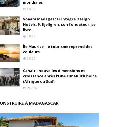
mondiales
1.8.26
s
Voaara Madagascar intègre Design
ition
Hotels. P. Kjellgren, son fondateur, se
livre.
drés
3.8.26
Île Maurice : le tourisme reprend des
stratégique
couleurs
3.8.26
ités
Canal+ : nouvelles dimensions et
rs pions
croissance après l'OPA sur MultiChoice
(Afrique du Sud)
29.7.26
 de fonds
ONSTRUIRE À MADAGASCAR