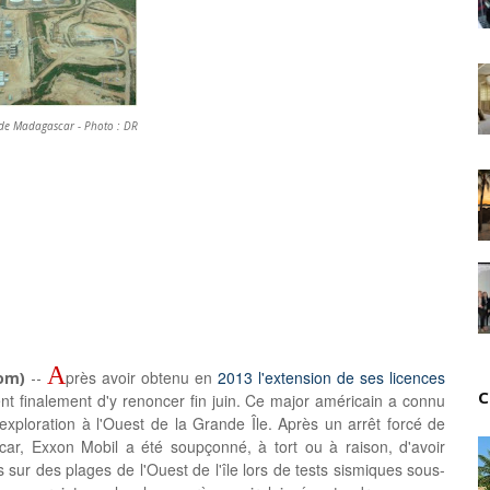
Tsirisoa Edition
-
Jul 15 2026
Jeux vidéo : Supercell parie sur les studios africain
Unknown
-
Jul 13 2026
Intelligence artificielle : le "Sud global" joue sa part
Unknown
-
Jul 06 2026
t de Madagascar - Photo : DR
Chine : des investissements à l'étranger plus enca
Unknown
-
Jul 01 2026
Economie hôtelière : la connectivité comme levier 
Unknown
-
Jun 27 2026
Pays du Golfe : nouveau paradigme, nouvelles prior
Unknown
-
Jun 22 2026
Neutralité carbone : les "Iles Vanille" poussent leu
Unknown
-
Jun 18 2026
Rendez-vous golfique : Mazagan joue sa carte
Unknown
-
Jun 11 2026
A
près avoir obtenu en
2013 l'extension de ses licences
om)
--
Course à l'IA : Meta envisage une importante levée
C
ent finalement d'y renoncer fin juin. Ce major américain a connu
Unknown
-
Jun 06 2026
exploration à l'Ouest de la Grande Île. Après un arrêt forcé de
Banques centrales : indépendantes jusqu'où ?
car, Exxon Mobil a été soupçonné, à tort ou à raison, d'avoir
Unknown
-
Jun 02 2026
ur des plages de l'Ouest de l'île lors de tests sismiques sous-
VTC : Yango Group veut accélérer en Afrique