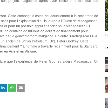
ses projets malgaches après avoir laissé entendre que ses
Unknown
-
May 22 2026
Marques françaises : Chanel aux sommets de la valor
Tsirisoa Edition
-
May 13 2026
miroro. Cette compagnie cotée est actuellement à la recherche de
ses pour l'exploitation d'huile lourde à l'Ouest de Madagascar.
Art et médias sociaux : à l'ère de la "présence ciblé
dossier pour un possible appui financier pour Madagascar Oil.
Unknown
-
May 09 2026
e d'une centaine de millions de dollars de financement pour
Tourisme : l'Afrique fait le pari du luxe et de la durab
t
vé par le gouvernement malgache. En outre, Madagascar Oil a
Unknown
-
May 03 2026
un ancien de British Petroleum (BP), Peter Godfrey. Cette
Economie : quand le roi dollar grince
e financement ? L'homme a travaillé récemment pour la Standard
Unknown
-
Apr 26 2026
I
er en Asie et en Afrique.
Industrie musicale : zoom sur la stratégie de Célin
Unknown
-
Apr 19 2026
laré que l'expérience de Peter Godfrey aidera Madagascar Oil
Le cours de l'or au plus haut depuis juin 2026
Tsirisoa Edition
-
Aug 06 2026