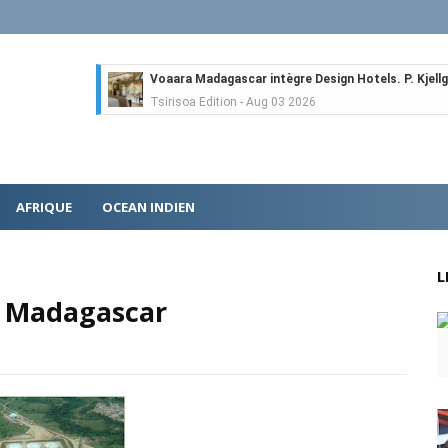
Voaara Madagascar intègre Design Hotels. P. Kjellgr
Tsirisoa Edition
-
Aug 03 2026
Île Maurice : le tourisme reprend des couleurs
Unknown
-
Aug 03 2026
Véhicules électriques : BYD (Chine) signe 3 mois d
Tsirisoa Edition
-
Aug 01 2026
AFRIQUE
OCEAN INDIEN
Canal+ : nouvelles dimensions et croissance après 
Tsirisoa Edition
-
Jul 29 2026
Gazoduc Afrique Atlantique : le projet prend form
L
Unknown
-
Jul 25 2026
 à Madagascar
Fret : les dessous de l'ambition de CMA CGM avec l
Tsirisoa Edition
-
Jul 22 2026
Tendances : le Head Spa à la conquête du monde
Unknown
-
Jul 21 2026
Aéronautique : Airbus se renforce sur le marché ch
Unknown
-
Jul 18 2026
Cinéma : Lionsgate attire l'attention du groupe Boll