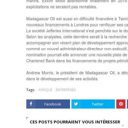
marins. Exxon Mobil abandonne finalement en 2015 
exploitations ne seraient pas rentables.
Madagascar Oil est aussi en difficulté financière à Tsi
nouveaux financements à Londres pour renflouer ses cais
La société Jefferies International s'est penchée sur le 
Selon les analystes, cette dernière serait à la recherch
accompagner son récent plan de développement approu
nommé un nouvel administrateur-directeur non-exécutif, 
nomination pourrait-elle annoncer une nouvelle piste d
Chartered Bank dans les financements de projets pétroli
Andrew Morris, le président de Madagascar Oil, a déc
dans le développement de ses activités.
Tags:
AFRIQUE
ENTREPRISES
Facebook
Twitter
CES POSTS POURRAIENT VOUS INTÉRESSER