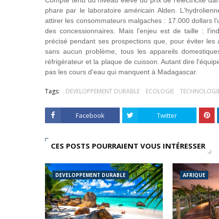
Compte tenu du niveau élevé du prix de l'électricité dan
phare par le laboratoire américain Alden. L'hydrolienn
attirer les consommateurs malgaches : 17.000 dollars l'u
des concessionnaires. Mais l'enjeu est de taille : 
précisé pendant ses prospections que, pour éviter les a
sans aucun problème, tous les appareils domestiqu
réfrigérateur et la plaque de cuisson. Autant dire l'éq
pas les cours d'eau qui manquent à Madagascar.
Tags:
DEVELOPPEMENT DURABLE
ECOLOGIE
TECHNOLOGI
Facebook
Twitter
CES POSTS POURRAIENT VOUS INTÉRESSER
DEVELOPPEMENT DURABLE
AFRIQUE