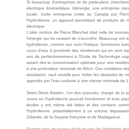
Si beaucoup d'entreprises et de particuliers cherchent
électrique dosmestique, Idénergie, une entreprise ca
locale. Cette entreprise créée au Canada par Pier
l'hydrolienne, un appareil permettant de produire de ma
électrique.
L'idée motrice de Pierre Blanchet était celle de monsieu
l'énergie qui ne cessent de s'accroître. Beaucoup ont es
hydrolienne, comme son nom l'indique, fonctionne avec
cours d'eau à proximité des résidences qui en sont éq
ans de perfectionnement à l'Ecole de Technologie sup
autant dire la consommation optimale pour une résidence
à une profondeur minimale de 60cm. Ces conditions étan
assistance, sauf visuelle pour éviter les obstacles de r
apportés par l'eau coulante à une vitesse minimale de 
Selon Denis Bastien, l'un des associés, chargé de la parti
zones où l'hydrolienne pourrait fonctionner et trois pay
études y ont même été faites et des contacts comme
l'hydrolienne, potentiellement à un volume dépassant l
Zélande, de la Guyane française et de Madagascar.