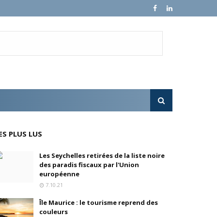
en, son fondateur, se livre.
e croissance sur ses ventes mondiales
l'OPA sur MultiChoice (Afrique du Sud)
ES PLUS LUS
e progressivement
Les Seychelles retirées de la liste noire
des paradis fiscaux par l'Union
'acquisition de FedEx Supply Chain
européenne
7.10.21
Île Maurice : le tourisme reprend des
couleurs
inois