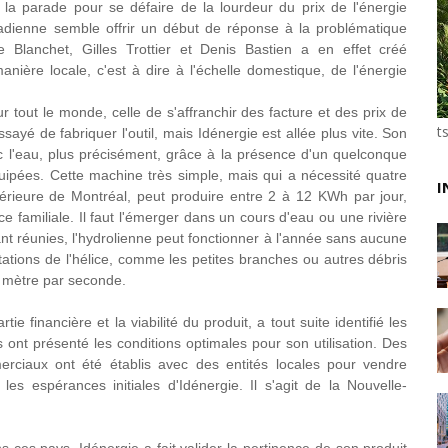
 la parade pour se défaire de la lourdeur du prix de l'énergie
Unknown
-
Jun 02 2026
nadienne semble offrir un début de réponse à la problématique
VTC : Yango Group veut accélérer en Afrique
re
Blanchet, Gilles Trottier et Denis Bastien a en effet créé
Unknown
-
May 22 2026
nière locale, c'est à dire à l'échelle domestique, de l'énergie
Marques françaises : Chanel aux sommets de la valor
Tsirisoa Edition
-
May 13 2026
r tout le monde, celle de s'affranchir des facture et des prix de
Art et médias sociaux : à l'ère de la "présence ciblé
t
sayé de fabriquer l'outil, mais Idénergie est allée plus vite. Son
Unknown
-
May 09 2026
 l'eau, plus précisément, grâce à la présence d'un quelconque
Tourisme : l'Afrique fait le pari du luxe et de la durab
uipées. Cette machine très simple, mais qui a nécessité quatre
I
érieure de Montréal, peut produire entre 2 à 12 KWh par jour,
Unknown
-
May 03 2026
 familiale. Il faut l'émerger dans un cours d'eau ou une rivière
Economie : quand le roi dollar grince
t réunies, l'hydrolienne peut fonctionner à l'année sans aucune
Unknown
-
Apr 26 2026
otations de l'hélice, comme les petites branches ou autres débris
Tourisme : le Maroc confirme sa vitalité
1 mètre par seconde.
Unknown
-
Aug 07 2026
e financière et la viabilité du produit, a tout suite identifié les
s ont présenté les conditions optimales pour son utilisation. Des
rciaux ont été établis avec des entités locales pour vendre
es espérances initiales d'Idénergie. Il s'agit de la Nouvelle-