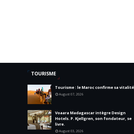
TOURISME
Tourisme : le Maroc confirme sa vitalité
August 07, 2026
Voaara Madagascar intègre Design
Hotels. P. Kjellgren, son fondateur, se
livre.
August 03, 2026