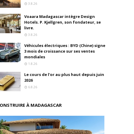
3.8.26
oré (Universal, Canal+) et de Banijay
Voaara Madagascar intègre Design
Hotels. P. Kjellgren, son fondateur, se
s
livre.
3.8.26
ition
Véhicules électriques : BYD (Chine) signe
3 mois de croissance sur ses ventes
drés
mondiales
1.8.26
stratégique
Le cours de l'or au plus haut depuis juin
ités
2026
6.8.26
rs pions
ONSTRUIRE À MADAGASCAR
 de fonds