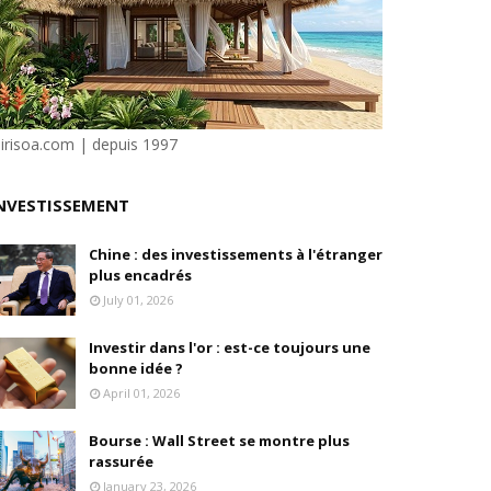
isation et la désirabilité
e"
sirisoa.com | depuis 1997
ilité
NVESTISSEMENT
Chine : des investissements à l'étranger
plus encadrés
July 01, 2026
Investir dans l'or : est-ce toujours une
bonne idée ?
April 01, 2026
Bourse : Wall Street se montre plus
rassurée
January 23, 2026