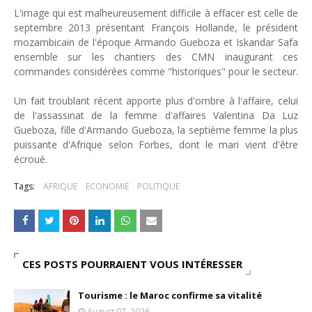
L'image qui est malheureusement
difficile à effacer est celle de
septembre 2013 présentant François Hollande
,
le président
mozambicain de l'époque Armando Gueboza
et Is
kandar Safa
ensemble sur les chantiers des CMN inaugurant
c
e
s
commandes
considérées comme "historiques
" pour le secteur.
Un f
ait troublant récent apporte plus d'ombre à
l'affaire, celui
de l'assassinat de la femme d'affaires Valentina Da Luz
Gueboza, fille d'Armando Gueboza
, l
a
se
ptième femme la plus
puissante d'Afrique selon Forbes
, dont le mari v
ient d'
être
écroué.
Tags:
AFRIQUE
ECONOMIE
POLITIQUE
CES POSTS POURRAIENT VOUS INTÉRESSER
Tourisme : le Maroc confirme sa vitalité
August 07, 2026