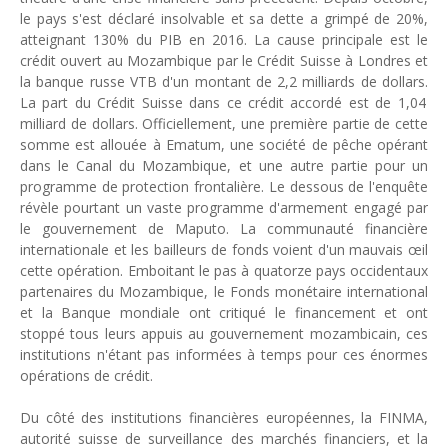
le pays s'est déclaré insolvable et sa dette a grimpé de 20%,
Unknown
-
May 03 2026
atteignant 130% du PIB en 2016. La cause principale
est le
Economie : quand le roi dollar grince
crédit ouvert au Mozambique par le Crédit Suisse
à Londres et
Unknown
-
Apr 26 2026
la banque russe
VTB d'un montant de 2,2 milliards de dollars.
Tourisme : le Maroc confirme sa vitalité
La
part du Crédit Suisse dans
ce crédit accordé
est de 1,04
Unknown
-
Aug 07 2026
milliard de dollars.
Officiellement,
u
ne première partie
de cette
Le cours de l'or au plus haut depuis juin 2026
somme est
allouée
à
Ematum, une société de pêche opérant
Tsirisoa Edition
-
Aug 06 2026
dans le
C
anal du Mozambique
, et une autre partie pour un
Voaara Madagascar intègre Design Hotels. P. Kjellgren, son fo
programme
de protection frontalière
.
Le dessous de l'enquête
Tsirisoa Edition
-
Aug 03 2026
révèle pourtant un vaste programme d'armement engagé par
Île Maurice : le tourisme reprend des couleurs
le gouvernement de Maputo. L
a communauté financière
Unknown
-
Aug 03 2026
internationale et les bailleurs de fonds voient d'un
mauvais
œil
cette opération.
Emboitant le pas
à
q
uatorze pays occidentaux
partenaires du Mozambique,
l
e Fonds monétaire international
et la Banqu
e mondiale ont critiqué le
financement et ont
stoppé tous leurs appuis
au gouvernement mozambicain
, ces
institutions n'étant pas informées à temps pour ces énorm
es
opérations de
crédit
.
Du côté des institutions financières européennes, la FINMA,
autorité suisse de surveillance
des marchés financiers, et la