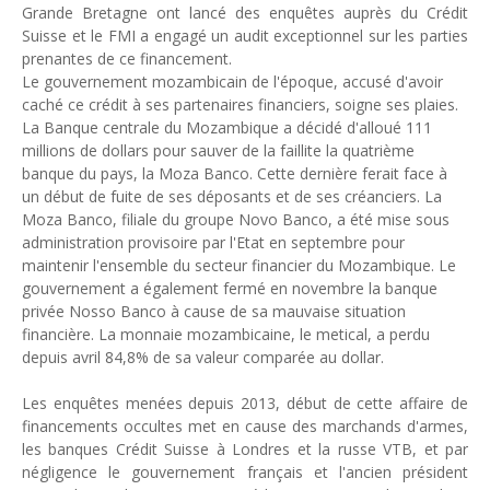
Grande Bretagne
ont
lancé
des
enquête
s auprès du
C
rédit
Suisse et le FMI a engagé un audit exceptionnel sur les parties
prenantes de ce financement.
Le gouvernement
mozambicain de l'époque, accusé d'avoir
caché
ce crédit à ses partenaires financiers, soigne ses plaies.
La Banque centrale du Mozambique a décidé d'alloué 111
millions de dollars
pour
sauver de la faillite la quatrième
banque du pays, la
M
oza Banco. Cette dernière ferait face à
un début de fuite de
s
es déposants et
de s
es
créanciers. La
Moza Banco, filiale
du groupe Novo Banco,
a été mise sous
administration provisoire
par l'Etat en septembre pour
maintenir l'ensemble du secteur financier du Mozambique.
Le
gouvernement a également fermé en novembre la banque
privée Nosso Banco
à cause de sa mauvaise situation
financière.
L
a monnaie
mozambicaine, le metic
al,
a perdu
depuis a
vril 84,8% de sa val
eur comparée au dolla
r.
Les
en
quêtes
menées depuis
2013,
début de cette affaire de
financement
s occult
es met en cause
des
marchands d'armes,
les banques Crédit Suisse à Londres et la russe VTB, et par
négligence le gouvernement français et l'ancien président