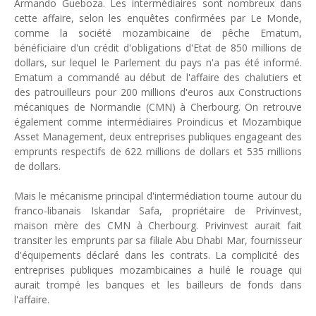
Armando Gueboza. Les intermédiaires sont nombreux dans
cette affaire, selon les
enquêtes confirmées par Le Monde,
comme
la société mozambicaine de pêche Ematum,
bénéficiaire d'un crédit d'obligations d'Etat de 850 millions de
dollars,
sur lequel
le Par
lement du pays n'a pas été informé.
Ematum
a commandé au début de l'affaire des chalutier
s et
des patrouilleurs
pour 200 millions d'euros aux Constructions
mécaniques de Normandie (CMN) à Cherbourg. On retrouve
également
comme intermédiaires Proindicus et Mozambique
Asset
M
anagement, deux entreprises publiques
engageant
d
es
emprunts respectifs de 622 millions de dollars et 535 millions
de dollars.
Mais
l
e mécanisme principal d'intermédiation tourne autour d
u
franco-libanais
Iskandar Safa, propriétaire de Privinvest,
maison mère des CMN à Cherbourg.
Privinvest aurait fait
transit
er les emprunts par sa filiale Abu Dhabi Mar,
fournisseur
d'équipements
déclaré
dans les contrats. La complicité des
entreprises publiques mozambicaines a huilé le rouage qu
i
aurait trompé les banques et les bailleurs de fonds dans
l'
affaire.