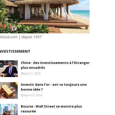
e"
ilité
sirisoa.com | depuis 1997
e Dion
NVESTISSEMENT
Chine : des investissements à l'étranger
plus encadrés
en, son fondateur, se livre.
July 01, 2026
Investir dans l'or : est-ce toujours une
bonne idée ?
April 01, 2026
Bourse : Wall Street se montre plus
rassurée