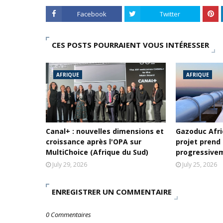
Facebook
Twitter
CES POSTS POURRAIENT VOUS INTÉRESSER
AFRIQUE
AFRIQUE
Canal+ : nouvelles dimensions et
Gazoduc Afriq
croissance après l'OPA sur
projet prend
MultiChoice (Afrique du Sud)
progressive
July 29, 2026
July 25, 2026
ENREGISTRER UN COMMENTAIRE
0 Commentaires