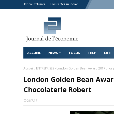
Africa Exclusive
Focus Océan Indien
ACCUEIL
NEWS
FOCUS
TECH
LIFE
Accueil
ENTREPRISES
London Golden Bean Award 2017 : l'or 
London Golden Bean Award 
Chocolaterie Robert
26.7.17