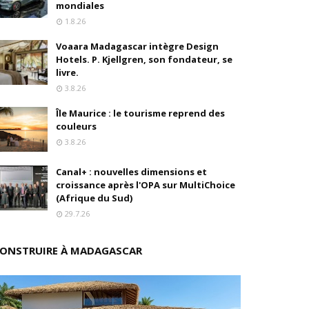
mondiales
1.8.26
ition
Voaara Madagascar intègre Design
drés
Hotels. P. Kjellgren, son fondateur, se
livre.
stratégique
3.8.26
Île Maurice : le tourisme reprend des
ités
couleurs
3.8.26
rs pions
Canal+ : nouvelles dimensions et
croissance après l'OPA sur MultiChoice
(Afrique du Sud)
 de fonds
29.7.26
ONSTRUIRE À MADAGASCAR
isation et la désirabilité