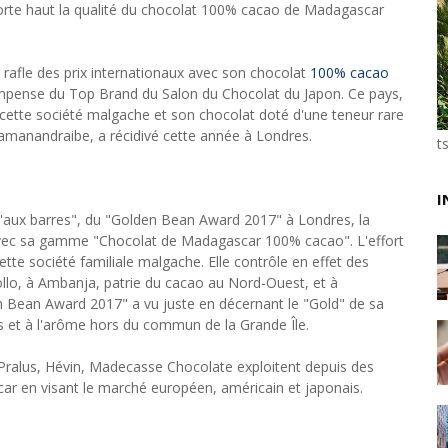
orte haut la qualité du chocolat 100% cacao de Madagascar
Tsirisoa Edition
-
May 13 2026
Art et médias sociaux : à l'ère de la "présence ciblé
Unknown
-
May 09 2026
rafle des prix internationaux avec son chocolat
100% cacao
Tourisme : l'Afrique fait le pari du luxe et de la durab
compense du Top Brand du Salon du Chocolat du Japon. Ce pays,
Unknown
-
May 03 2026
ette société malgache et son chocolat doté d'une teneur rare
Economie : quand le roi dollar grince
Ramanandraibe, a récidivé cette année à Londres.
t
Unknown
-
Apr 26 2026
Industrie musicale : zoom sur la stratégie de Célin
Unknown
-
Apr 19 2026
I
qu'aux barres", du "Golden Bean Award 2017" à Londres, la
Le cours de l'or au plus haut depuis juin 2026
 avec sa gamme "Chocolat de Madagascar 100% cacao". L'effort
Tsirisoa Edition
-
Aug 06 2026
ette société familiale malgache. Elle contrôle en effet des
Voaara Madagascar intègre Design Hotels. P. Kjellgr
iollo, à Ambanja, patrie du cacao au Nord-Ouest, et à
Tsirisoa Edition
-
Aug 03 2026
olden Bean Award 2017" a vu juste en décernant le "Gold" de sa
s et à l'arôme hors du commun de la Grande Île.
 Pralus, Hévin, Madecasse Chocolate exploitent depuis des
ar en visant le marché européen, américain et japonais.