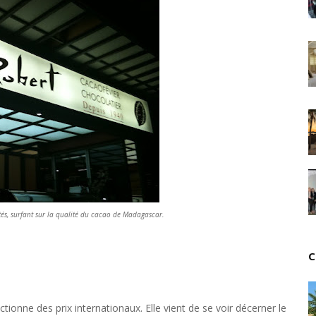
Unknown
-
Jul 13 2026
Intelligence artificielle : le "Sud global" joue sa part
Unknown
-
Jul 06 2026
Chine : des investissements à l'étranger plus enca
Unknown
-
Jul 01 2026
Economie hôtelière : la connectivité comme levier 
Unknown
-
Jun 27 2026
Pays du Golfe : nouveau paradigme, nouvelles prior
Unknown
-
Jun 22 2026
Neutralité carbone : les "Iles Vanille" poussent leu
Unknown
-
Jun 18 2026
Rendez-vous golfique : Mazagan joue sa carte
Unknown
-
Jun 11 2026
ités, surfant sur la qualité du cacao de Madagascar.
Course à l'IA : Meta envisage une importante levée
Unknown
-
Jun 06 2026
Banques centrales : indépendantes jusqu'où ?
C
Unknown
-
Jun 02 2026
VTC : Yango Group veut accélérer en Afrique
Unknown
-
May 22 2026
tionne des prix internationaux. Elle vient de se voir décerner le
Marques françaises : Chanel aux sommets de la valor