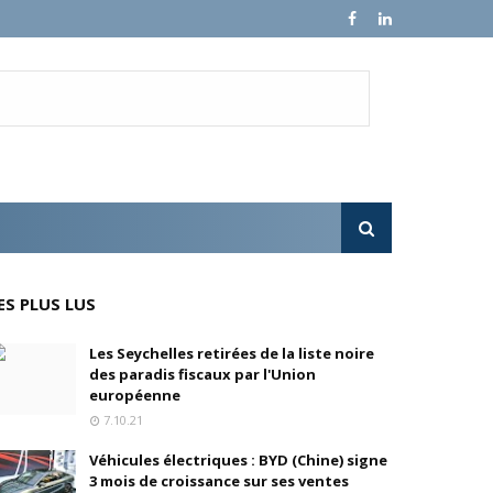
e croissance sur ses ventes mondiales
l'OPA sur MultiChoice (Afrique du Sud)
e progressivement
'acquisition de FedEx Supply Chain
ES PLUS LUS
Les Seychelles retirées de la liste noire
des paradis fiscaux par l'Union
inois
européenne
7.10.21
oré (Universal, Canal+) et de Banijay
Véhicules électriques : BYD (Chine) signe
3 mois de croissance sur ses ventes
s