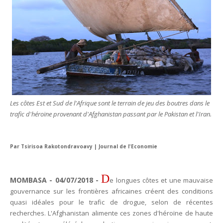
Tsirisoa Edition
-
Jul 15 2026
Jeux vidéo : Supercell parie sur les studios africains
Unknown
-
Jul 13 2026
Intelligence artificielle : le "Sud global" joue sa partition
Unknown
-
Jul 06 2026
Chine : des investissements à l'étranger plus encadrés
Unknown
-
Jul 01 2026
Economie hôtelière : la connectivité comme levier stratégiq
Unknown
-
Jun 27 2026
Les côtes Est et Sud de l'Afrique sont le terrain de jeu des boutres dans le
Pays du Golfe : nouveau paradigme, nouvelles priorités
trafic d'héroïne provenant d'Afghanistan passant par le Pakistan et l'Iran.
Unknown
-
Jun 22 2026
Neutralité carbone : les "Iles Vanille" poussent leurs pions
Unknown
-
Jun 18 2026
Par Tsirisoa Rakotondravoavy | Journal de l'Economie
Rendez-vous golfique : Mazagan joue sa carte
Unknown
-
Jun 11 2026
Course à l'IA : Meta envisage une importante levée de fonds
D
MOMBASA - 04/07/2018 -
e longues côtes et une mauvaise
Unknown
-
Jun 06 2026
gouvernance sur les frontières africaines créent des conditions
Banques centrales : indépendantes jusqu'où ?
quasi idéales pour le trafic de drogue, selon de récentes
Unknown
-
Jun 02 2026
recherches. L'Afghanistan alimente ces zones d'héroïne de haute
VTC : Yango Group veut accélérer en Afrique