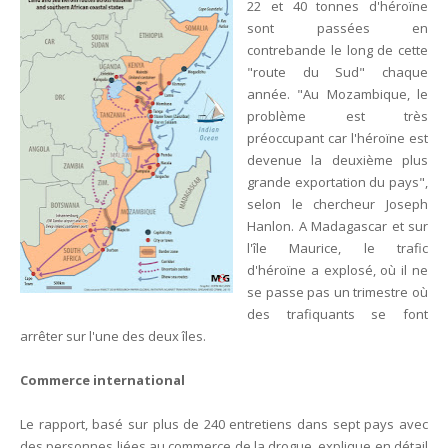
22 et 40 tonnes d'héroïne
sont passées en
contrebande le long de cette
"route du Sud" chaque
année. "Au Mozambique, le
problème est très
préoccupant car l'héroïne est
devenue la deuxième plus
grande exportation du pays",
selon le chercheur Joseph
Hanlon. A Madagascar et sur
l'île Maurice, le trafic
d'héroïne a explosé, où il ne
se passe pas un trimestre où
des trafiquants se font
arrêter sur l'une des deux îles.
Commerce international
Le rapport, basé sur plus de 240 entretiens dans sept pays avec
des personnes liées au commerce de la drogue, explique en détail