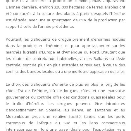
qualité et a accéléré la production comme jamais auparavant.
Unknown
-
May 22 2026
L'année dernière, environ 328 000 hectares de terres arables ont
Marques françaises : Chanel aux sommets de la valorisation e
été consacrés à la culture des plants à partir desquels l'héroïne
Tsirisoa Edition
-
May 13 2026
est dérivée, avec une augmentation de 65% de la production par
Art et médias sociaux : à l'ère de la "présence ciblée"
rapport à celle de l'année précédente.
Unknown
-
May 09 2026
Tourisme : l'Afrique fait le pari du luxe et de la durabilité
Pourtant, les trafiquants de drogue prennent d'énormes risques
Unknown
-
May 03 2026
dans la production d'héroïne, et pour approvisionner sur les
Economie : quand le roi dollar grince
marchés lucratifs d'Europe et d'Amérique du Nord. D'autant que
Unknown
-
Apr 26 2026
les routes de contrebande habituelles, via les Balkans ou l'Asie
Tourisme : le Maroc confirme sa vitalité
centrale, sont de plus en plus instables et risquées, à cause des
conflits des bandes locales ou à une meilleure application de la loi.
Unknown
-
Aug 07 2026
Le choix des trafiquants s'oriente de plus en plus le long de les
côtes Est de l'Afrique, où de longues côtes et une mauvaise
gouvernance du contrôle offre des conditions quasi idéales pour
le trafic d'héroïne. Les drogues peuvent être introduites
clandestinement en Somalie, au Kenya, en Tanzanie et au
Mozambique avec une relative facilité, tandis que les ports
corrompus de l'Afrique du Sud et les liens commerciaux
internationaux en font une base idéale pour l'exportation vers