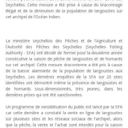
Seychelles. Cette mesure a été prise à cause du braconnage
Unknown
-
May 22 2026
illégal et de la diminution de la population de langoustes sur
Marques françaises : Chanel aux sommets de la valorisation e
cet archipel de l'Océan Indien.
Tsirisoa Edition
-
May 13 2026
Art et médias sociaux : à l'ère de la "présence ciblée"
Unknown
-
May 09 2026
Tourisme : l'Afrique fait le pari du luxe et de la durabilité
Le ministère seychellois des Pêches et de l'Agriculture et
Unknown
-
May 03 2026
l'Autorité des Pêches des Seychelles (Seychelles Fishing
Economie : quand le roi dollar grince
Authority - SFA) ont décidé de fermer pour la deuxième année
Unknown
-
Apr 26 2026
consécutive la saison de pêche de langoustes et de homards
Tourisme : le Maroc confirme sa vitalité
sur cet archipel. Cette mesure draconienne a été pris à cause
Unknown
-
Aug 07 2026
de la baisse alarmante de la population de langoustes aux
Seychelles. Les dernières enquêtes de la SFA sur 20 sites
identifiées ont démontré même la présence de langoustes et
de homards sous-dimensionnés, très jeunes, dans les
dernières prises qui ont été sanctionnées.
Un programme de sensibilisation du public est lancé par la SFA
car cette dernière a constaté la vente en ligne de langoustes
sur plusieurs sites et les réseaux sociaux de l'archipel, alors
que la pêche, la vente et l'achat sont interdits pour la saison