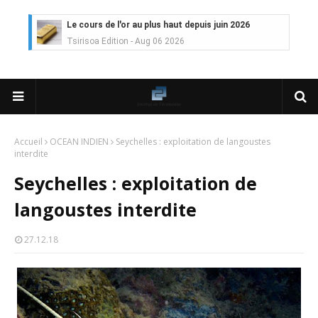
Le cours de l'or au plus haut depuis juin 2026
Tsirisoa Edition
-
Aug 06 2026
Voaara Madagascar intègre Design Hotels. P. Kjellgren, son fo
Tsirisoa Edition
-
Aug 03 2026
Île Maurice : le tourisme reprend des couleurs
Unknown
-
Aug 03 2026
Véhicules électriques : BYD (Chine) signe 3 mois de croissa
Tsirisoa Edition
-
Aug 01 2026
Accueil
OCEAN INDIEN
Seychelles : exploitation de langoustes
interdite
Canal+ : nouvelles dimensions et croissance après l'OPA sur
Tsirisoa Edition
-
Jul 29 2026
Seychelles : exploitation de
Gazoduc Afrique Atlantique : le projet prend forme progres
Unknown
-
Jul 25 2026
langoustes interdite
Fret : les dessous de l'ambition de CMA CGM avec l'acquisit
Tsirisoa Edition
-
Jul 22 2026
27.12.18
Tendances : le Head Spa à la conquête du monde
Unknown
-
Jul 21 2026
Aéronautique : Airbus se renforce sur le marché chinois
Unknown
-
Jul 18 2026
Cinéma : Lionsgate attire l'attention du groupe Bolloré (Univ