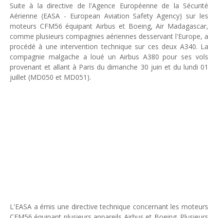
Suite à la directive de l'Agence Européenne de la Sécurité
Unknown
-
Jul 01 2026
Aérienne (EASA - European Aviation Safety Agency) sur les
Economie hôtelière : la connectivité comme levier stratégiq
moteurs CFM56 équipant Airbus et Boeing, Air Madagascar,
Unknown
-
Jun 27 2026
comme plusieurs compagnies aériennes desservant l'Europe, a
Pays du Golfe : nouveau paradigme, nouvelles priorités
procédé à une intervention technique sur ces deux A340. La
Unknown
-
Jun 22 2026
compagnie malgache a loué un Airbus A380 pour ses vols
Neutralité carbone : les "Iles Vanille" poussent leurs pions
provenant et allant à Paris du dimanche 30 juin et du lundi 01
Unknown
-
Jun 18 2026
juillet (MD050 et MD051).
Rendez-vous golfique : Mazagan joue sa carte
Unknown
-
Jun 11 2026
Course à l'IA : Meta envisage une importante levée de fonds
Unknown
-
Jun 06 2026
Banques centrales : indépendantes jusqu'où ?
Unknown
-
Jun 02 2026
VTC : Yango Group veut accélérer en Afrique
Unknown
-
May 22 2026
Marques françaises : Chanel aux sommets de la valorisation e
Tsirisoa Edition
-
May 13 2026
Art et médias sociaux : à l'ère de la "présence ciblée"
Unknown
-
May 09 2026
L'EASA a émis une directive technique concernant les moteurs
Tourisme : l'Afrique fait le pari du luxe et de la durabilité
CFM56 équipant plusieurs appareils Airbus et Boeing. Plusieurs