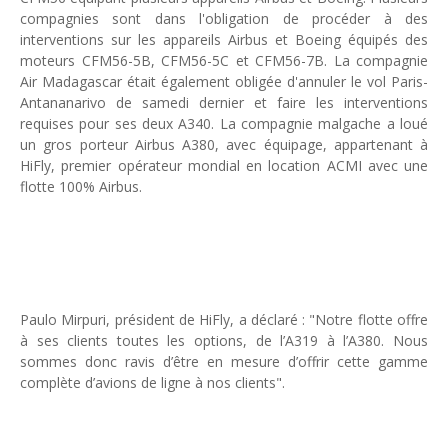
compagnies sont dans l'obligation de procéder à des
Unknown
-
May 03 2026
interventions sur les appareils Airbus et Boeing équipés des
Economie : quand le roi dollar grince
moteurs CFM56-5B, CFM56-5C et CFM56-7B. La compagnie
Unknown
-
Apr 26 2026
Air Madagascar était également obligée d'annuler le vol Paris-
Industrie musicale : zoom sur la stratégie de Céline Dion
Antananarivo de samedi dernier et faire les interventions
Unknown
-
Apr 19 2026
requises pour ses deux A340. La compagnie malgache a loué
Le cours de l'or au plus haut depuis juin 2026
un gros porteur Airbus A380, avec équipage, appartenant à
Tsirisoa Edition
-
Aug 06 2026
HiFly, premier opérateur mondial en location ACMI avec une
Voaara Madagascar intègre Design Hotels. P. Kjellgren, son fo
flotte 100% Airbus.
Tsirisoa Edition
-
Aug 03 2026
Île Maurice : le tourisme reprend des couleurs
Unknown
-
Aug 03 2026
Paulo Mirpuri, président de HiFly, a déclaré : "Notre flotte offre
à ses clients toutes les options, de l’A319 à l’A380. Nous
sommes donc ravis d’être en mesure d’offrir cette gamme
complète d’avions de ligne à nos clients".