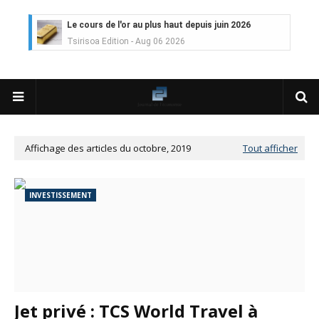
Le cours de l'or au plus haut depuis juin 2026
Tsirisoa Edition
-
Aug 06 2026
Voaara Madagascar intègre Design Hotels. P. Kjellgren, son fo
Tsirisoa Edition
-
Aug 03 2026
Île Maurice : le tourisme reprend des couleurs
Unknown
-
Aug 03 2026
Véhicules électriques : BYD (Chine) signe 3 mois de croissa
Tsirisoa Edition
-
Aug 01 2026
Affichage des articles du octobre, 2019
Tout afficher
Canal+ : nouvelles dimensions et croissance après l'OPA sur
Tsirisoa Edition
-
Jul 29 2026
Gazoduc Afrique Atlantique : le projet prend forme progres
INVESTISSEMENT
Unknown
-
Jul 25 2026
Fret : les dessous de l'ambition de CMA CGM avec l'acquisit
Tsirisoa Edition
-
Jul 22 2026
Tendances : le Head Spa à la conquête du monde
Unknown
-
Jul 21 2026
Aéronautique : Airbus se renforce sur le marché chinois
Unknown
-
Jul 18 2026
Jet privé : TCS World Travel à
Cinéma : Lionsgate attire l'attention du groupe Bolloré (Univ