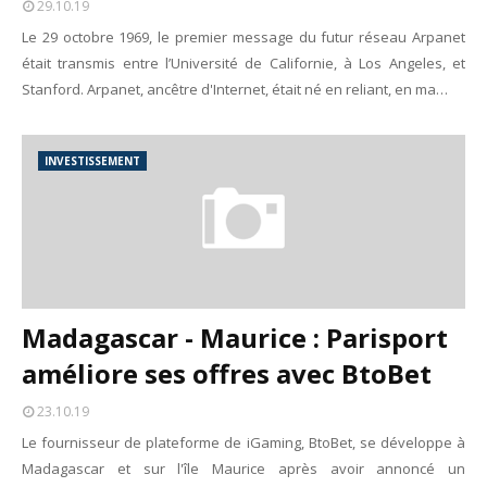
29.10.19
Unknown
-
May 22 2026
Le 29 octobre 1969, le premier message du futur réseau Arpanet
Marques françaises : Chanel aux sommets de la valorisation e
était transmis entre l’Université de Californie, à Los Angeles, et
Tsirisoa Edition
-
May 13 2026
Stanford. Arpanet, ancêtre d'Internet, était né en reliant, en ma…
Art et médias sociaux : à l'ère de la "présence ciblée"
Unknown
-
May 09 2026
Tourisme : l'Afrique fait le pari du luxe et de la durabilité
INVESTISSEMENT
Unknown
-
May 03 2026
Economie : quand le roi dollar grince
Unknown
-
Apr 26 2026
Tourisme : le Maroc confirme sa vitalité
Unknown
-
Aug 07 2026
Madagascar - Maurice : Parisport
améliore ses offres avec BtoBet
23.10.19
Le fournisseur de plateforme de iGaming, BtoBet, se développe à
Madagascar et sur l'île Maurice après avoir annoncé un