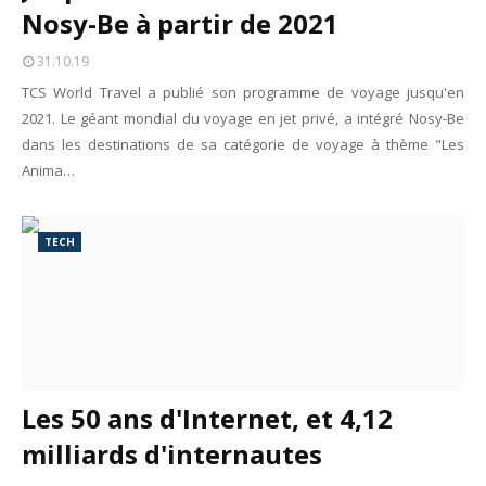
Nosy-Be à partir de 2021
Tsirisoa Edition
-
Jul 15 2026
Jeux vidéo : Supercell parie sur les studios africains
31.10.19
Unknown
-
Jul 13 2026
Intelligence artificielle : le "Sud global" joue sa partition
TCS World Travel a publié son programme de voyage jusqu'en
Unknown
-
Jul 06 2026
2021. Le géant mondial du voyage en jet privé, a intégré Nosy-Be
Chine : des investissements à l'étranger plus encadrés
dans les destinations de sa catégorie de voyage à thème "Les
Unknown
-
Jul 01 2026
Anima…
Economie hôtelière : la connectivité comme levier stratégiq
Unknown
-
Jun 27 2026
Pays du Golfe : nouveau paradigme, nouvelles priorités
TECH
Unknown
-
Jun 22 2026
Neutralité carbone : les "Iles Vanille" poussent leurs pions
Unknown
-
Jun 18 2026
Rendez-vous golfique : Mazagan joue sa carte
Unknown
-
Jun 11 2026
Course à l'IA : Meta envisage une importante levée de fonds
Unknown
-
Jun 06 2026
Les 50 ans d'Internet, et 4,12
Banques centrales : indépendantes jusqu'où ?
milliards d'internautes
Unknown
-
Jun 02 2026
VTC : Yango Group veut accélérer en Afrique