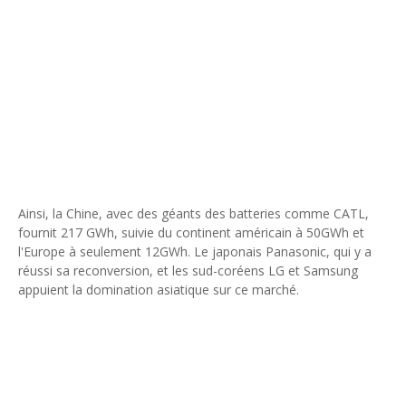
Unknown
-
May 09 2026
Tourisme : l'Afrique fait le pari du luxe et de la durabilité
Unknown
-
May 03 2026
Economie : quand le roi dollar grince
Unknown
-
Apr 26 2026
Tourisme : le Maroc confirme sa vitalité
Unknown
-
Aug 07 2026
Le cours de l'or au plus haut depuis juin 2026
Tsirisoa Edition
-
Aug 06 2026
Voaara Madagascar intègre Design Hotels. P. Kjellgren, son fo
Ainsi, la Chine, avec des géants des batteries comme CATL,
Tsirisoa Edition
-
Aug 03 2026
fournit 217 GWh, suivie du continent américain à 50GWh et
l'Europe à seulement 12GWh. Le japonais Panasonic, qui y a
réussi sa reconversion, et les sud-coréens LG et Samsung
appuient la domination asiatique sur ce marché.