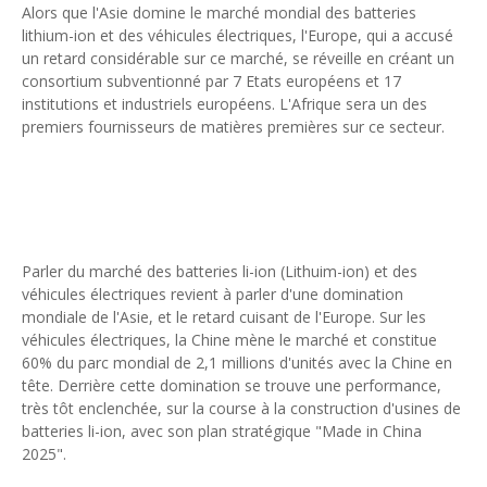
Alors que l'Asie domine le marché mondial des batteries
Unknown
-
Jul 06 2026
lithium-ion et des véhicules électriques, l'Europe, qui a accusé
Chine : des investissements à l'étranger plus encadrés
un retard considérable sur ce marché, se réveille en créant un
Unknown
-
Jul 01 2026
consortium subventionné par 7 Etats européens et 17
Economie hôtelière : la connectivité comme levier stratégiq
institutions et industriels européens. L'Afrique sera un des
Unknown
-
Jun 27 2026
premiers fournisseurs de matières premières sur ce secteur.
Pays du Golfe : nouveau paradigme, nouvelles priorités
Unknown
-
Jun 22 2026
Neutralité carbone : les "Iles Vanille" poussent leurs pions
Unknown
-
Jun 18 2026
Rendez-vous golfique : Mazagan joue sa carte
Unknown
-
Jun 11 2026
Parler du marché des batteries li-ion (Lithuim-ion) et des
Course à l'IA : Meta envisage une importante levée de fonds
véhicules électriques revient à parler d'une domination
Unknown
-
Jun 06 2026
mondiale de l'Asie, et le retard cuisant de l'Europe. Sur les
Banques centrales : indépendantes jusqu'où ?
véhicules électriques, la Chine mène le marché et constitue
Unknown
-
Jun 02 2026
60% du parc mondial de 2,1 millions d'unités avec la Chine en
tête. Derrière cette domination se trouve une performance,
VTC : Yango Group veut accélérer en Afrique
très tôt enclenchée, sur la course à la construction d'usines de
Unknown
-
May 22 2026
batteries li-ion, avec son plan stratégique "Made in China
Marques françaises : Chanel aux sommets de la valorisation e
2025".
Tsirisoa Edition
-
May 13 2026
Art et médias sociaux : à l'ère de la "présence ciblée"