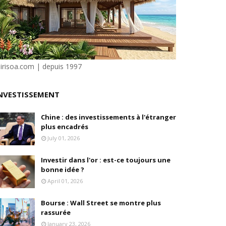
e"
ilité
sirisoa.com | depuis 1997
NVESTISSEMENT
Chine : des investissements à l'étranger
plus encadrés
en, son fondateur, se livre.
July 01, 2026
Investir dans l'or : est-ce toujours une
bonne idée ?
April 01, 2026
Bourse : Wall Street se montre plus
rassurée
January 23, 2026