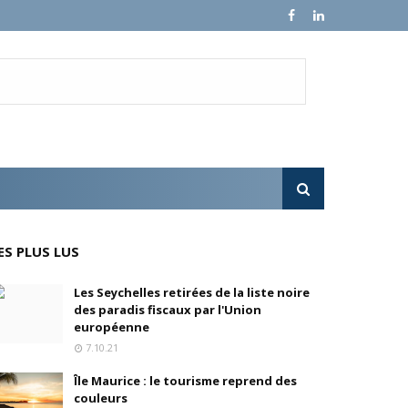
e croissance sur ses ventes mondiales
l'OPA sur MultiChoice (Afrique du Sud)
e progressivement
'acquisition de FedEx Supply Chain
ES PLUS LUS
Les Seychelles retirées de la liste noire
des paradis fiscaux par l'Union
inois
européenne
7.10.21
oré (Universal, Canal+) et de Banijay
Île Maurice : le tourisme reprend des
couleurs
s