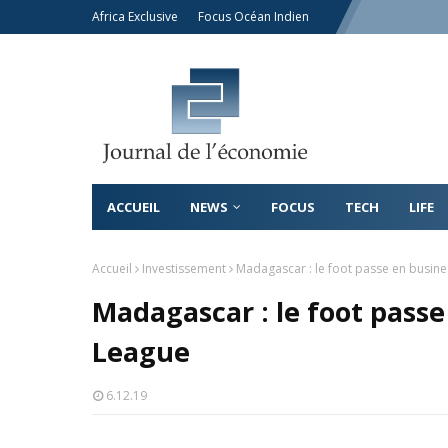
Africa Exclusive
Focus Océan Indien
ACCUEIL
NEWS
FOCUS
TECH
LIFE
Accueil
Investissement
Madagascar : le foot passe en busin
Madagascar : le foot pass
League
6.12.19