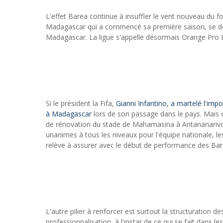
L'effet Barea continue à insuffler le vent nouveau du 
Madagascar qui a commencé sa première saison, se dév
Madagascar. La ligue s'appelle désormais Orange Pro 
Si le président la Fifa,
Gianni Infantino, a martelé l'imp
à Madagascar
lors de son passage dans le pays. Mais c
de rénovation du stade de Mahamasina à Antananarivo, 
unanimes à tous les niveaux pour l'équipe nationale, l
relève à assurer avec le début de performance des Bare
L'autre pilier à renforcer est surtout la structuration
professionnalisation, à l'instar de ce qui se fait dans 