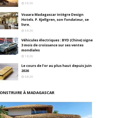
3.8.26
ition
Voaara Madagascar intègre Design
Hotels. P. Kjellgren, son fondateur, se
drés
livre.
3.8.26
stratégique
Véhicules électriques : BYD (Chine) signe
3 mois de croissance sur ses ventes
ités
mondiales
1.8.26
rs pions
Le cours de l'or au plus haut depuis juin
2026
6.8.26
 de fonds
ONSTRUIRE À MADAGASCAR
isation et la désirabilité