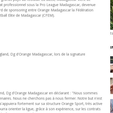
at professionnel sous la Pro League Madagascar, devenue
Tsirisoa Edition
-
May 13 2026
ord de sponsoring entre Orange Madagascar la Fédération
Art et médias sociaux : à l'ère de la "présence ciblé
tball Elite de Madagascar (CFEM).
Unknown
-
May 09 2026
Tourisme : l'Afrique fait le pari du luxe et de la durab
Unknown
-
May 03 2026
Economie : quand le roi dollar grince
t
Unknown
-
Apr 26 2026
Tourisme : le Maroc confirme sa vitalité
I
Unknown
-
Aug 07 2026
gland, Dg d'Orange Madagascar, lors de la signature
Le cours de l'or au plus haut depuis juin 2026
Tsirisoa Edition
-
Aug 06 2026
Voaara Madagascar intègre Design Hotels. P. Kjellgr
Tsirisoa Edition
-
Aug 03 2026
gland, Dg d'Orange Madagascar en déclarant : "Nous sommes
enaires. Nous ne cherchons pas à nous fermer. Notre but n'est
'appuiera fortement sur sa structure Orange Sport, très active
urra orienter la ligue, grâce à son expérience, sur les contrats