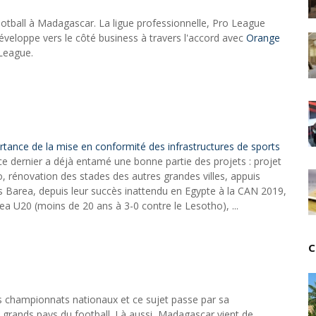
Unknown
-
Jul 13 2026
football à Madagascar. La ligue professionnelle, Pro League
Intelligence artificielle : le "Sud global" joue sa part
eloppe vers le côté business à travers l'accord avec
Orange
Unknown
-
Jul 06 2026
League.
Chine : des investissements à l'étranger plus enca
Unknown
-
Jul 01 2026
Economie hôtelière : la connectivité comme levier 
Unknown
-
Jun 27 2026
Pays du Golfe : nouveau paradigme, nouvelles prior
Unknown
-
Jun 22 2026
ortance de la mise en conformité des infrastructures de sports
Neutralité carbone : les "Iles Vanille" poussent leu
e dernier a déjà entamé une bonne partie des projets : projet
Unknown
-
Jun 18 2026
rénovation des stades des autres grandes villes, appuis
Rendez-vous golfique : Mazagan joue sa carte
es Barea, depuis leur succès inattendu en Egypte à la CAN 2019,
Unknown
-
Jun 11 2026
a U20 (moins de 20 ans à 3-0 contre le Lesotho), ...
Course à l'IA : Meta envisage une importante levée
Unknown
-
Jun 06 2026
C
Banques centrales : indépendantes jusqu'où ?
Unknown
-
Jun 02 2026
VTC : Yango Group veut accélérer en Afrique
Unknown
-
May 22 2026
 des championnats nationaux et ce sujet passe par sa
Marques françaises : Chanel aux sommets de la valor
les grands pays du football. Là aussi, Madagascar vient de