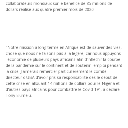
collaborateurs mondiaux sur le bénéfice de 85 millions de
Unknown
-
May 22 2026
dollars réalisé aux quatre premier mois de 2020.
Marques françaises : Chanel aux sommets de la valorisation e
Tsirisoa Edition
-
May 13 2026
Art et médias sociaux : à l'ère de la "présence ciblée"
Unknown
-
May 09 2026
Tourisme : l'Afrique fait le pari du luxe et de la durabilité
Unknown
-
May 03 2026
"Notre mission à long terme en Afrique est de sauver des vies,
Economie : quand le roi dollar grince
chose que nous ne faisons pas à la légère, car nous appuyons
Unknown
-
Apr 26 2026
l'économie de plusieurs pays africains afin d'infléchir la courbe
Tourisme : le Maroc confirme sa vitalité
de la pandémie sur le continent et de soutenir l'emploi pendant
Unknown
-
Aug 07 2026
la crise. J'aimerais remercier particulièrement le comité
directeur d'UBA d'avoir pris sa responsabilité dès le début de
cette crise en allouant 14 millions de dollars pour le Nigeria et
d'autres pays africains pour combattre le Covid-19", a déclaré
Tony Elumelu.