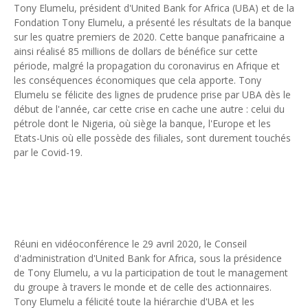
Tony Elumelu, président d'United Bank for Africa (UBA) et de la
Tsirisoa Edition
-
Jul 15 2026
Fondation Tony Elumelu, a présenté les résultats de la banque
Jeux vidéo : Supercell parie sur les studios africains
sur les quatre premiers de 2020. Cette banque panafricaine a
Unknown
-
Jul 13 2026
ainsi réalisé 85 millions de dollars de bénéfice sur cette
Intelligence artificielle : le "Sud global" joue sa partition
période, malgré la propagation du coronavirus en Afrique et
Unknown
-
Jul 06 2026
les conséquences économiques que cela apporte. Tony
Chine : des investissements à l'étranger plus encadrés
Elumelu se félicite des lignes de prudence prise par UBA dès le
Unknown
-
Jul 01 2026
début de l'année, car cette crise en cache une autre : celui du
Economie hôtelière : la connectivité comme levier stratégiq
pétrole dont le Nigeria, où siège la banque, l'Europe et les
Unknown
-
Jun 27 2026
Etats-Unis où elle possède des filiales, sont durement touchés
Pays du Golfe : nouveau paradigme, nouvelles priorités
par le Covid-19.
Unknown
-
Jun 22 2026
Neutralité carbone : les "Iles Vanille" poussent leurs pions
Unknown
-
Jun 18 2026
Rendez-vous golfique : Mazagan joue sa carte
Unknown
-
Jun 11 2026
Réuni en vidéoconférence le 29 avril 2020, le Conseil
Course à l'IA : Meta envisage une importante levée de fonds
d'administration d'United Bank for Africa, sous la présidence
Unknown
-
Jun 06 2026
de Tony Elumelu, a vu la participation de tout le management
Banques centrales : indépendantes jusqu'où ?
du groupe à travers le monde et de celle des actionnaires.
Unknown
-
Jun 02 2026
Tony Elumelu a félicité toute la hiérarchie d'UBA et les
VTC : Yango Group veut accélérer en Afrique