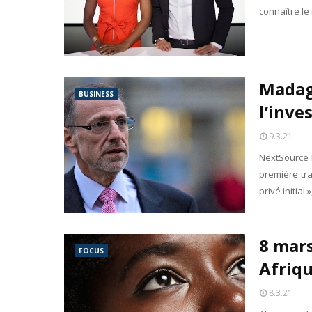
connaître le 
Madag
BUSINESS
l’inve
9.3.21
NextSource M
première tr
privé initia
8 mars
FOCUS
Afriq
8.3.21