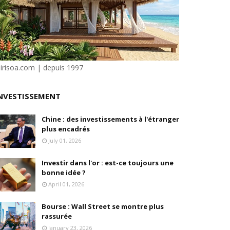
isation et la désirabilité
e"
sirisoa.com | depuis 1997
ilité
NVESTISSEMENT
Chine : des investissements à l'étranger
plus encadrés
July 01, 2026
Investir dans l'or : est-ce toujours une
bonne idée ?
April 01, 2026
Bourse : Wall Street se montre plus
rassurée
January 23, 2026