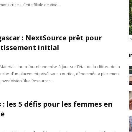
mot « crise ». Cette filiale de Vive…
Unknown
-
Jun 02 2026
VTC : Yango Group veut accélérer en Afrique
Unknown
-
May 22 2026
Marques françaises : Chanel aux sommets de la valor
Tsirisoa Edition
-
May 13 2026
ascar : NextSource prêt pour
Art et médias sociaux : à l'ère de la "présence ciblé
t
stissement initial
Unknown
-
May 09 2026
Tourisme : l'Afrique fait le pari du luxe et de la durab
I
Unknown
-
May 03 2026
Economie : quand le roi dollar grince
aterials Inc. a fourni une mise à jour sur l’état de la clôture de la
Unknown
-
Apr 26 2026
anche d’un placement privé sans courtier, dénommée « placement
Tourisme : le Maroc confirme sa vitalité
l », avec Vision Blue Resources…
Unknown
-
Aug 07 2026
 : les 5 défis pour les femmes en
ue