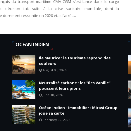
ançais du transport maritime CMA CGM s’est lancé dans le cargo
te décision fait suite à la crise sanitaire mondiale, dont la
 durement ressentie en 2020 était l’arrêt…
OCEAN INDIEN
Île Maurice : le tourisme reprend des
couleurs
August 03, 2026
Neutralité carbone : les "Iles Vanille"
poussent leurs pions
June 18, 2026
Océan Indien - immobilier : Mirasi Group
joue sa carte
February 09, 2026