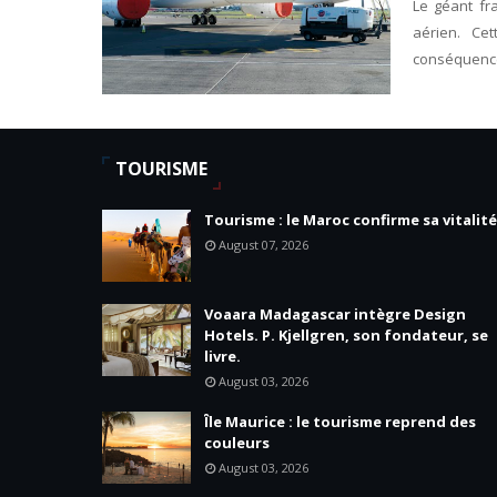
Le géant fr
aérien. Cet
conséquence
TOURISME
Tourisme : le Maroc confirme sa vitalité
August 07, 2026
Voaara Madagascar intègre Design
Hotels. P. Kjellgren, son fondateur, se
livre.
August 03, 2026
Île Maurice : le tourisme reprend des
couleurs
August 03, 2026