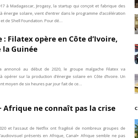
Unknown
-
Jul 18 2026
17 à Madagascar, Jirogasy, la startup qui conçoit et fabrique des
Cinéma : Lionsgate attire l'attention du groupe Boll
à énergie solaire, vient d’entrer dans le programme d’accélération
Tsirisoa Edition
-
Jul 15 2026
 et de Shell Foundation. Pour dé…
Jeux vidéo : Supercell parie sur les studios africain
Unknown
-
Jul 13 2026
e : Filatex opère en Côte d’Ivoire,
Intelligence artificielle : le "Sud global" joue sa part
e la Guinée
Unknown
-
Jul 06 2026
Chine : des investissements à l'étranger plus enca
Unknown
-
Jul 01 2026
Economie hôtelière : la connectivité comme levier 
’a annoncé au début de 2020, le groupe malgache Filatex va
Unknown
-
Jun 27 2026
 opérer sur la production d’énergie solaire en Côte d’Ivoire. Un
Pays du Golfe : nouveau paradigme, nouvelles prior
nt moyen de six heures par jour fait de ce…
Unknown
-
Jun 22 2026
Neutralité carbone : les "Iles Vanille" poussent leu
Unknown
-
Jun 18 2026
 Afrique ne connaît pas la crise
C
Rendez-vous golfique : Mazagan joue sa carte
Unknown
-
Jun 11 2026
Course à l'IA : Meta envisage une importante levée
2020 et l’assaut de Netflix ont fragilisé de nombreux groupes de
Unknown
-
Jun 06 2026
’audiovisuel présents en Afrique, Canal+ Afrique semble ne pas
Banques centrales : indépendantes jusqu'où ?