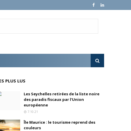
en, son fondateur, se livre.
e croissance sur ses ventes mondiales
l'OPA sur MultiChoice (Afrique du Sud)
ES PLUS LUS
e progressivement
Les Seychelles retirées de la liste noire
des paradis fiscaux par l'Union
'acquisition de FedEx Supply Chain
européenne
7.10.21
Île Maurice : le tourisme reprend des
couleurs
inois