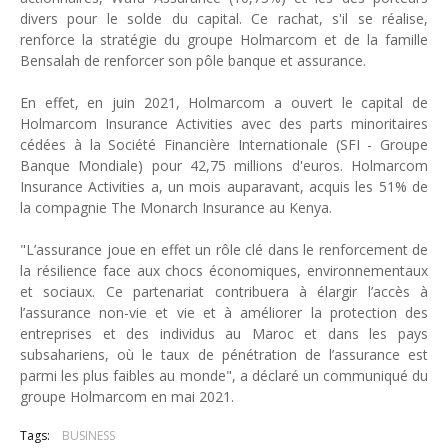
divers pour le solde du capital. Ce rachat, s'il se réalise,
Unknown
-
May 22 2026
renforce la stratégie du groupe Holmarcom et de la famille
Marques françaises : Chanel aux sommets de la valorisation e
Bensalah de renforcer son pôle banque et assurance.
Tsirisoa Edition
-
May 13 2026
Art et médias sociaux : à l'ère de la "présence ciblée"
En effet, en juin 2021, Holmarcom a ouvert le capital de
Unknown
-
May 09 2026
Holmarcom Insurance Activities avec des parts minoritaires
Tourisme : l'Afrique fait le pari du luxe et de la durabilité
cédées à la Société Financière Internationale (SFI - Groupe
Unknown
-
May 03 2026
Banque Mondiale) pour 42,75 millions d'euros. Holmarcom
Economie : quand le roi dollar grince
Insurance Activities a, un mois auparavant, acquis les 51% de
Unknown
-
Apr 26 2026
la compagnie The Monarch Insurance au Kenya.
Tourisme : le Maroc confirme sa vitalité
Unknown
-
Aug 07 2026
"L’assurance joue en effet un rôle clé dans le renforcement de
la résilience face aux chocs économiques, environnementaux
et sociaux. Ce partenariat contribuera à élargir l’accès à
l’assurance non-vie et vie et à améliorer la protection des
entreprises et des individus au Maroc et dans les pays
subsahariens, où le taux de pénétration de l’assurance est
parmi les plus faibles au monde", a déclaré un communiqué du
groupe Holmarcom en mai 2021.
Tags:
BUSINESS