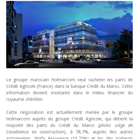
Tsirisoa Edition
-
Jul 15 2026
Jeux vidéo : Supercell parie sur les studios africains
Unknown
-
Jul 13 2026
Intelligence artificielle : le "Sud global" joue sa partition
Unknown
-
Jul 06 2026
Chine : des investissements à l'étranger plus encadrés
Unknown
-
Jul 01 2026
Economie hôtelière : la connectivité comme levier stratégiq
Unknown
-
Jun 27 2026
Pays du Golfe : nouveau paradigme, nouvelles priorités
Unknown
-
Jun 22 2026
Le groupe marocain Holmarcom veut racheter les parts de
Neutralité carbone : les "Iles Vanille" poussent leurs pions
Crédit Agricole (France) dans la banque Crédit du Maroc. Cette
Unknown
-
Jun 18 2026
information devient insistante dans le milieu financier du
Rendez-vous golfique : Mazagan joue sa carte
royaume chérifien.
Unknown
-
Jun 11 2026
Course à l'IA : Meta envisage une importante levée de fonds
Cette négociation est actuellement menée par le groupe
Unknown
-
Jun 06 2026
Holmarcom auprès du groupe Crédit Agricole, qui détient la
Banques centrales : indépendantes jusqu'où ?
majorité des parts du Crédit du Maroc (
photo :siège de
Unknown
-
Jun 02 2026
Casablanca en construction
), à 78,7%, auprès des autres
VTC : Yango Group veut accélérer en Afrique
actionnaires, Wafa Assurance (10,73%) et les des porteurs