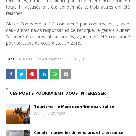
recevables, 6 mois d'audience pour la dernière instruction. Au
Unknown
-
May 22 2026
total, 11 accusés ont été condamnés et trois autres ont été
Marques françaises : Chanel aux sommets de la valorisation e
relâchés.
Tsirisoa Edition
-
May 13 2026
Blaise Compaoré a été condamné par contumace et, avec
Art et médias sociaux : à l'ère de la "présence ciblée"
deux autres hauts responsables de l'époque, le général Gilbert
Unknown
-
May 09 2026
Diendéré était présent au procès, ayant déjà été condamné
Tourisme : l'Afrique fait le pari du luxe et de la durabilité
pour tentative de coup d'Etat en 2015.
Unknown
-
May 03 2026
Economie : quand le roi dollar grince
Tags:
AFRIQUE
Investissement
POLITIQUE
Unknown
-
Apr 26 2026
Tourisme : le Maroc confirme sa vitalité
Unknown
-
Aug 07 2026
CES POSTS POURRAIENT VOUS INTÉRESSER
Tourisme : le Maroc confirme sa vitalité
August 07, 2026
Canal+ : nouvelles dimensions et croissance