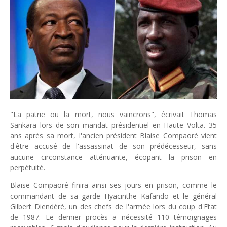
Tsirisoa Edition
-
Jul 15 2026
Jeux vidéo : Supercell parie sur les studios africains
Unknown
-
Jul 13 2026
Intelligence artificielle : le "Sud global" joue sa partition
Unknown
-
Jul 06 2026
Chine : des investissements à l'étranger plus encadrés
Unknown
-
Jul 01 2026
Economie hôtelière : la connectivité comme levier stratégiq
Unknown
-
Jun 27 2026
Pays du Golfe : nouveau paradigme, nouvelles priorités
"La patrie ou la mort, nous vaincrons", écrivait Thomas
Unknown
-
Jun 22 2026
Sankara lors de son mandat présidentiel en Haute Volta. 35
Neutralité carbone : les "Iles Vanille" poussent leurs pions
ans après sa mort, l'ancien président Blaise Compaoré vient
Unknown
-
Jun 18 2026
d'être accusé de l'assassinat de son prédécesseur, sans
aucune circonstance atténuante, écopant la prison en
Rendez-vous golfique : Mazagan joue sa carte
perpétuité.
Unknown
-
Jun 11 2026
Course à l'IA : Meta envisage une importante levée de fonds
Blaise Compaoré finira ainsi ses jours en prison, comme le
Unknown
-
Jun 06 2026
commandant de sa garde Hyacinthe Kafando et le général
Banques centrales : indépendantes jusqu'où ?
Gilbert Diendéré, un des chefs de l'armée lors du coup d'Etat
Unknown
-
Jun 02 2026
de 1987. Le dernier procès a nécessité 110 témoignages
VTC : Yango Group veut accélérer en Afrique