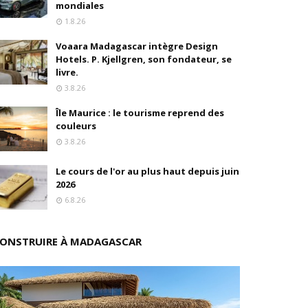
mondiales
1.8.26
ition
Voaara Madagascar intègre Design
drés
Hotels. P. Kjellgren, son fondateur, se
livre.
stratégique
3.8.26
Île Maurice : le tourisme reprend des
ités
couleurs
3.8.26
rs pions
Le cours de l'or au plus haut depuis juin
2026
6.8.26
 de fonds
ONSTRUIRE À MADAGASCAR
isation et la désirabilité