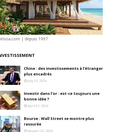
e"
ilité
sirisoa.com | depuis 1997
NVESTISSEMENT
Chine : des investissements à l'étranger
plus encadrés
en, son fondateur, se livre.
July 01, 2026
Investir dans l'or : est-ce toujours une
bonne idée ?
April 01, 2026
Bourse : Wall Street se montre plus
rassurée
January 23, 2026