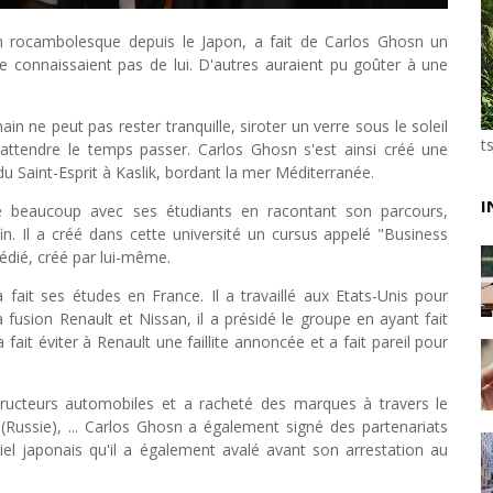
Tsirisoa Edition
-
May 13 2026
on rocambolesque depuis le Japon, a fait de Carlos Ghosn un
Art et médias sociaux : à l'ère de la "présence ciblé
e connaissaient pas de lui. D'autres auraient pu goûter à une
Unknown
-
May 09 2026
Tourisme : l'Afrique fait le pari du luxe et de la durab
Unknown
-
May 03 2026
n ne peut pas rester tranquille, siroter un verre sous le soleil
Economie : quand le roi dollar grince
t
 attendre le temps passer. Carlos Ghosn s'est ainsi créé une
Unknown
-
Apr 26 2026
du Saint-Esprit à Kaslik, bordant la mer Méditerranée.
Tourisme : le Maroc confirme sa vitalité
I
e beaucoup avec ses étudiants en racontant son parcours,
Unknown
-
Aug 07 2026
in. Il a créé dans cette université un cursus appelé "Business
Le cours de l'or au plus haut depuis juin 2026
édié, créé par lui-même.
Tsirisoa Edition
-
Aug 06 2026
Voaara Madagascar intègre Design Hotels. P. Kjellgr
 fait ses études en France. Il a travaillé aux Etats-Unis pour
Tsirisoa Edition
-
Aug 03 2026
 fusion Renault et Nissan, il a présidé le groupe en ayant fait
a fait éviter à Renault une faillite annoncée et a fait pareil pour
tructeurs automobiles et a racheté des marques à travers le
ussie), ... Carlos Ghosn a également signé des partenariats
el japonais qu'il a également avalé avant son arrestation au