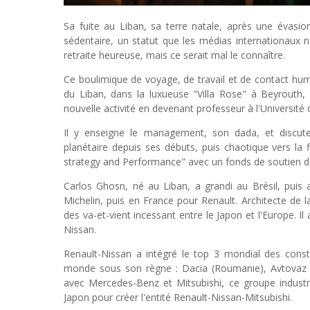
Sa fuite au Liban, sa terre natale, après une évasi
sédentaire, un statut que les médias internationaux n
retraite heureuse, mais ce serait mal le connaître.
Ce boulimique de voyage, de travail et de contact humai
du Liban, dans la luxueuse "Villa Rose" à Beyrouth,
nouvelle activité en devenant professeur à l'Université 
Il y enseigne le management, son dada, et discut
planétaire depuis ses débuts, puis chaotique vers la f
strategy and Performance" avec un fonds de soutien d
Carlos Ghosn, né au Liban, a grandi au Brésil, puis a
Michelin, puis en France pour Renault. Architecte de la
des va-et-vient incessant entre le Japon et l'Europe. Il 
Nissan.
Renault-Nissan a intégré le top 3 mondial des cons
monde sous son règne : Dacia (Roumanie), Avtovaz (R
avec Mercedes-Benz et Mitsubishi, ce groupe industri
Japon pour créer l'entité Renault-Nissan-Mitsubishi.