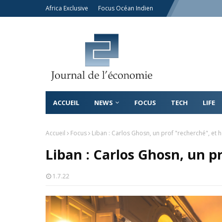
Africa Exclusive
Focus Océan Indien
ACCUEIL
NEWS
FOCUS
TECH
LIFE
Accueil
Focus
Liban : Carlos Ghosn, un prof "recherché", et 
Liban : Carlos Ghosn, un p
1.7.22