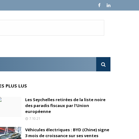
e croissance sur ses ventes mondiales
l'OPA sur MultiChoice (Afrique du Sud)
e progressivement
'acquisition de FedEx Supply Chain
ES PLUS LUS
Les Seychelles retirées de la liste noire
des paradis fiscaux par l'Union
inois
européenne
7.10.21
oré (Universal, Canal+) et de Banijay
Véhicules électriques : BYD (Chine) signe
3 mois de croissance sur ses ventes
s