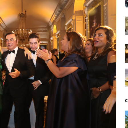
Unknown
-
Jul 13 2026
Intelligence artificielle : le "Sud global" joue sa part
Unknown
-
Jul 06 2026
Chine : des investissements à l'étranger plus enca
Unknown
-
Jul 01 2026
Economie hôtelière : la connectivité comme levier 
Unknown
-
Jun 27 2026
Pays du Golfe : nouveau paradigme, nouvelles prior
Unknown
-
Jun 22 2026
Neutralité carbone : les "Iles Vanille" poussent leu
Unknown
-
Jun 18 2026
Rendez-vous golfique : Mazagan joue sa carte
Unknown
-
Jun 11 2026
Course à l'IA : Meta envisage une importante levée
Unknown
-
Jun 06 2026
C
Banques centrales : indépendantes jusqu'où ?
Unknown
-
Jun 02 2026
VTC : Yango Group veut accélérer en Afrique
Unknown
-
May 22 2026
Marques françaises : Chanel aux sommets de la valor