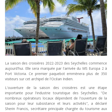
Unknown
-
Jul 06 2026
Chine : des investissements à l'étranger plus encadrés
Unknown
-
Jul 01 2026
Economie hôtelière : la connectivité comme levier stratégiq
Unknown
-
Jun 27 2026
Pays du Golfe : nouveau paradigme, nouvelles priorités
Unknown
-
Jun 22 2026
Neutralité carbone : les "Iles Vanille" poussent leurs pions
Unknown
-
Jun 18 2026
Rendez-vous golfique : Mazagan joue sa carte
Unknown
-
Jun 11 2026
La saison des croisières 2022-2023 des Seychelles commence
Course à l'IA : Meta envisage une importante levée de fonds
aujourd'hui. Elle sera marquée par l'arrivée du MS Europa 2 à
Unknown
-
Jun 06 2026
Port Victoria. Ce premier paquebot emmènera plus de 350
Banques centrales : indépendantes jusqu'où ?
visiteurs sur cet archipel de l'Océan Indien.
Unknown
-
Jun 02 2026
L'ouverture de la saison des croisières est une étape
VTC : Yango Group veut accélérer en Afrique
importante pour l'industrie touristique des Seychelles. "De
Unknown
-
May 22 2026
nombreux opérateurs locaux dépendent de l'ouverture de la
Marques françaises : Chanel aux sommets de la valorisation e
saison pour leur subsistance et leurs activités", a déclaré
Tsirisoa Edition
-
May 13 2026
Sherin Francis, secrétaire principale chargée du tourisme aux
Art et médias sociaux : à l'ère de la "présence ciblée"