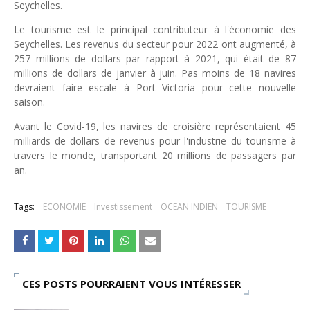
Seychelles.
Unknown
-
May 09 2026
Tourisme : l'Afrique fait le pari du luxe et de la durabilité
Le tourisme est le principal contributeur à l'économie des
Seychelles. Les revenus du secteur pour 2022 ont augmenté, à
Unknown
-
May 03 2026
257 millions de dollars par rapport à 2021, qui était de 87
Economie : quand le roi dollar grince
millions de dollars de janvier à juin. Pas moins de 18 navires
Unknown
-
Apr 26 2026
devraient faire escale à Port Victoria pour cette nouvelle
Tourisme : le Maroc confirme sa vitalité
saison.
Unknown
-
Aug 07 2026
Le cours de l'or au plus haut depuis juin 2026
Avant le Covid-19, les navires de croisière représentaient 45
Tsirisoa Edition
-
Aug 06 2026
milliards de dollars de revenus pour l'industrie du tourisme à
Voaara Madagascar intègre Design Hotels. P. Kjellgren, son fo
travers le monde, transportant 20 millions de passagers par
Tsirisoa Edition
-
Aug 03 2026
an.
Tags:
ECONOMIE
Investissement
OCEAN INDIEN
TOURISME
CES POSTS POURRAIENT VOUS INTÉRESSER