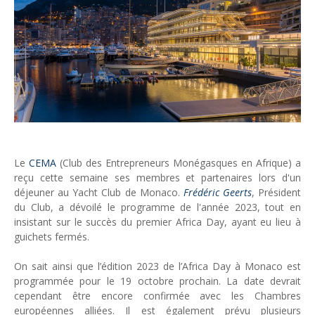
Tsirisoa Edition
-
Jul 15 2026
Jeux vidéo : Supercell parie sur les studios africains
Unknown
-
Jul 13 2026
Intelligence artificielle : le "Sud global" joue sa partition
Unknown
-
Jul 06 2026
Chine : des investissements à l'étranger plus encadrés
Unknown
-
Jul 01 2026
Economie hôtelière : la connectivité comme levier stratégiq
Unknown
-
Jun 27 2026
Pays du Golfe : nouveau paradigme, nouvelles priorités
Le
CEMA
(Club des Entrepreneurs Monégasques en Afrique) a
Unknown
-
Jun 22 2026
reçu cette semaine ses membres et partenaires lors d'un
Neutralité carbone : les "Iles Vanille" poussent leurs pions
déjeuner au Yacht Club de Monaco.
Frédéric Geerts
, Président
Unknown
-
Jun 18 2026
du Club, a dévoilé le programme de l'année 2023, tout en
Rendez-vous golfique : Mazagan joue sa carte
insistant sur le succès du premier Africa Day, ayant eu lieu à
Unknown
-
Jun 11 2026
guichets fermés.
Course à l'IA : Meta envisage une importante levée de fonds
Unknown
-
Jun 06 2026
On sait ainsi que l’édition 2023 de l’Africa Day à Monaco est
programmée pour le 19 octobre prochain. La date devrait
Banques centrales : indépendantes jusqu'où ?
cependant être encore confirmée avec les Chambres
Unknown
-
Jun 02 2026
européennes alliées. Il est également prévu plusieurs
VTC : Yango Group veut accélérer en Afrique