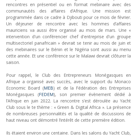
rencontres en présentiel ou en format mebinaire avec des
Unknown
-
May 22 2026
communautés des affaires d’Afrique. Une mission est
Marques françaises : Chanel aux sommets de la valorisation e
programmée dans ce cadre à Djibouti pour ce mois de février.
Tsirisoa Edition
-
May 13 2026
Un déjeuner de rencontre avec les hommes d’affaires
Art et médias sociaux : à l'ère de la "présence ciblée"
mauriciens va aussi être organisé au mois de mars. Une «
Unknown
-
May 09 2026
intervention d'un conférencier chef d'entreprise d'un groupe
Tourisme : l'Afrique fait le pari du luxe et de la durabilité
multisectoriel panafricain » devrait se tenir au mois de juin et
Unknown
-
May 03 2026
des mebinaires sur le Bénin et le Nigéria sont aussi au menu
Economie : quand le roi dollar grince
cette année. Et une conférence sur le Malawi devrait clôturer la
Unknown
-
Apr 26 2026
saison.
Tourisme : le Maroc confirme sa vitalité
Unknown
-
Aug 07 2026
Pour rappel, le Club des Entrepreneurs Monégasques en
Afrique a organisé avec succès, avec le support du Monaco
Economic Board (
MEB
) et de la Fédération des Entreprises
Monégasques (
FEDEM
), son premier évènement dédié à
l’Afrique en juin 2022. La rencontre s’est déroulée au Yacht
Club sous le te thème : « Green & Digital Africa ». La présence
de nombreuses personnalités et la qualité de discussions de
haut niveau ont démontré l’intérêt de cette première édition.
Ils étaient environ une centaine. Dans les salons du Yacht Club,