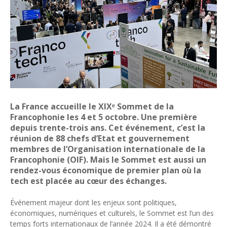
Unknown
-
Jul 13 2026
Intelligence artificielle : le "Sud global" joue sa partition
Unknown
-
Jul 06 2026
Chine : des investissements à l'étranger plus encadrés
Unknown
-
Jul 01 2026
Economie hôtelière : la connectivité comme levier stratégiq
Unknown
-
Jun 27 2026
Pays du Golfe : nouveau paradigme, nouvelles priorités
Unknown
-
Jun 22 2026
La France accueille le XIXᵉ Sommet de la
Neutralité carbone : les "Iles Vanille" poussent leurs pions
Francophonie les 4 et 5 octobre. Une première
Unknown
-
Jun 18 2026
depuis trente-trois ans. Cet événement, c’est la
Rendez-vous golfique : Mazagan joue sa carte
réunion de 88 chefs d’Etat et gouvernement
Unknown
-
Jun 11 2026
membres de l’Organisation internationale de la
Course à l'IA : Meta envisage une importante levée de fonds
Francophonie (OIF). Mais le Sommet est aussi un
Unknown
-
Jun 06 2026
rendez-vous économique de premier plan où la
Banques centrales : indépendantes jusqu'où ?
tech est placée au cœur des échanges.
Unknown
-
Jun 02 2026
Événement majeur dont les enjeux sont politiques,
VTC : Yango Group veut accélérer en Afrique
économiques, numériques et culturels, le Sommet est l’un des
Unknown
-
May 22 2026
temps forts internationaux de l’année 2024. Il a été démontré
Marques françaises : Chanel aux sommets de la valorisation e