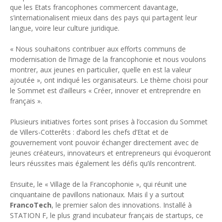
que les Etats francophones commercent davantage,
Tsirisoa Edition
-
May 13 2026
s’internationalisent mieux dans des pays qui partagent leur
Art et médias sociaux : à l'ère de la "présence ciblée"
langue, voire leur culture juridique.
Unknown
-
May 09 2026
Tourisme : l'Afrique fait le pari du luxe et de la durabilité
« Nous souhaitons contribuer aux efforts communs de
Unknown
-
May 03 2026
modernisation de l’image de la francophonie et nous voulons
Economie : quand le roi dollar grince
montrer, aux jeunes en particulier, quelle en est la valeur
Unknown
-
Apr 26 2026
ajoutée », ont indiqué les organisateurs. Le thème choisi pour
Industrie musicale : zoom sur la stratégie de Céline Dion
le Sommet est d’ailleurs « Créer, innover et entreprendre en
Unknown
-
Apr 19 2026
français ».
Le cours de l'or au plus haut depuis juin 2026
Tsirisoa Edition
-
Aug 06 2026
Plusieurs initiatives fortes sont prises à l’occasion du Sommet
de Villers-Cotterêts : d’abord les chefs d’Etat et de
gouvernement vont pouvoir échanger directement avec de
jeunes créateurs, innovateurs et entrepreneurs qui évoqueront
leurs réussites mais également les défis qu’ils rencontrent.
Ensuite, le « Village de la Francophonie », qui réunit une
cinquantaine de pavillons nationaux. Mais il y a surtout
FrancoTech
, le premier salon des innovations. Installé à
STATION F, le plus grand incubateur français de startups, ce