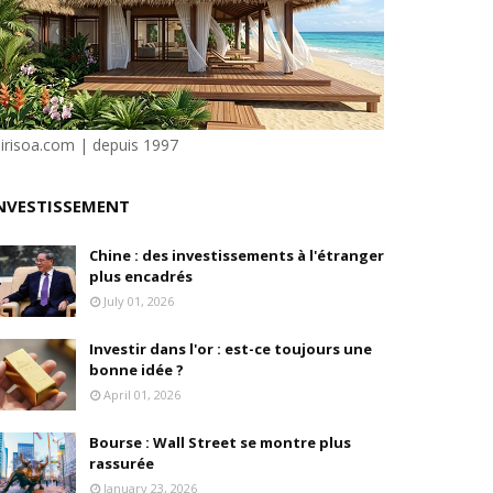
isation et la désirabilité
e"
ilité
sirisoa.com | depuis 1997
NVESTISSEMENT
e Dion
Chine : des investissements à l'étranger
plus encadrés
July 01, 2026
Investir dans l'or : est-ce toujours une
bonne idée ?
April 01, 2026
Bourse : Wall Street se montre plus
rassurée
January 23, 2026