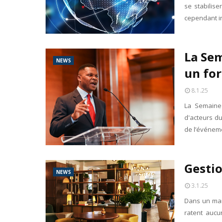
se stabilise
cependant in
La Sem
NEWS
un fo
8.1.25
La Semaine 
d'acteurs du 
de l’événem
Gestio
NEWS
3.1.25
Dans un marc
ratent aucu