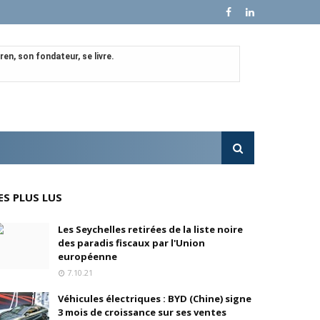
en, son fondateur, se livre.
e croissance sur ses ventes mondiales
l'OPA sur MultiChoice (Afrique du Sud)
e progressivement
ES PLUS LUS
'acquisition de FedEx Supply Chain
Les Seychelles retirées de la liste noire
des paradis fiscaux par l'Union
européenne
7.10.21
inois
Véhicules électriques : BYD (Chine) signe
3 mois de croissance sur ses ventes
oré (Universal, Canal+) et de Banijay