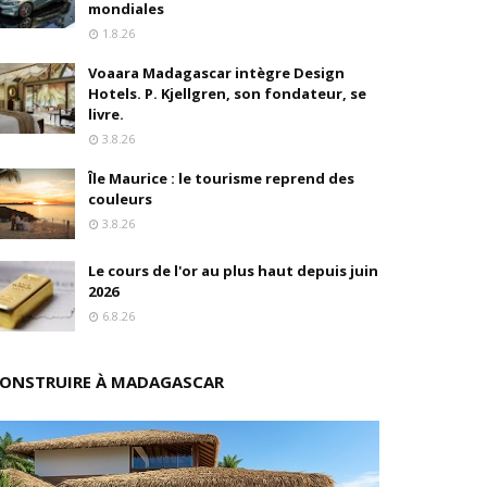
mondiales
1.8.26
s
Voaara Madagascar intègre Design
ition
Hotels. P. Kjellgren, son fondateur, se
livre.
drés
3.8.26
Île Maurice : le tourisme reprend des
stratégique
couleurs
3.8.26
ités
Le cours de l'or au plus haut depuis juin
rs pions
2026
6.8.26
ONSTRUIRE À MADAGASCAR
 de fonds