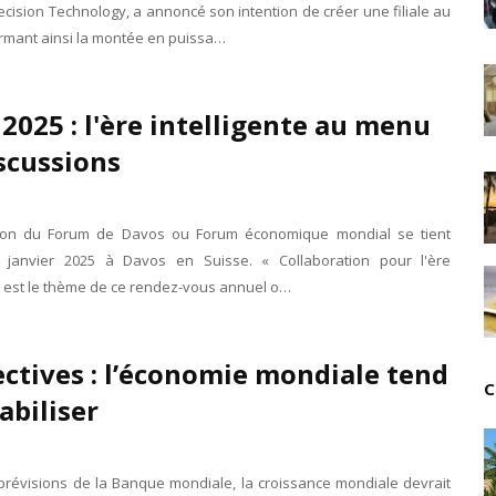
cision Technology, a annoncé son intention de créer une filiale au
Tsirisoa Edition
-
Jul 15 2026
irmant ainsi la montée en puissa…
Jeux vidéo : Supercell parie sur les studios africain
Unknown
-
Jul 13 2026
Intelligence artificielle : le "Sud global" joue sa part
2025 : l'ère intelligente au menu
Unknown
-
Jul 06 2026
Chine : des investissements à l'étranger plus enca
scussions
Unknown
-
Jul 01 2026
Economie hôtelière : la connectivité comme levier 
Unknown
-
Jun 27 2026
tion du Forum de Davos ou Forum économique mondial se tient
Pays du Golfe : nouveau paradigme, nouvelles prior
 janvier 2025 à Davos en Suisse. « Collaboration pour l'ère
Unknown
-
Jun 22 2026
 » est le thème de ce rendez-vous annuel o…
Neutralité carbone : les "Iles Vanille" poussent leu
Unknown
-
Jun 18 2026
Rendez-vous golfique : Mazagan joue sa carte
ctives : l’économie mondiale tend
Unknown
-
Jun 11 2026
C
Course à l'IA : Meta envisage une importante levée
tabiliser
Unknown
-
Jun 06 2026
Banques centrales : indépendantes jusqu'où ?
Unknown
-
Jun 02 2026
 prévisions de la Banque mondiale, la croissance mondiale devrait
VTC : Yango Group veut accélérer en Afrique