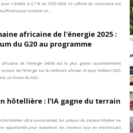
r pour s'établir à 2,7 % en 2025-2026. Ce rythme de croissance est
Unknown
-
May 22 2026
suffisant pour soutenir un …
Marques françaises : Chanel aux sommets de la valor
Tsirisoa Edition
-
May 13 2026
Art et médias sociaux : à l'ère de la "présence ciblé
aine africaine de l'énergie 2025 :
Unknown
-
May 09 2026
Tourisme : l'Afrique fait le pari du luxe et de la durab
t
rum du G20 au programme
Unknown
-
May 03 2026
Economie : quand le roi dollar grince
I
Unknown
-
Apr 26 2026
africaine de l'énergie (AEW) est le plus grand rassemblement
Industrie musicale : zoom sur la stratégie de Célin
secteur de l'énergie sur le continent africain. Et pour l’édition 2025
Unknown
-
Apr 19 2026
ent, un forum du G20…
Le cours de l'or au plus haut depuis juin 2026
Tsirisoa Edition
-
Aug 06 2026
n hôtellière : l’IA gagne du terrain
hé hôtelier ultra-concurrentiel, les acteurs du secteur hôtelier ne
ne opportunité pour maximiser les revenus tout en enrichissant