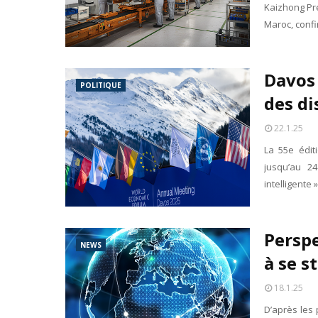
Kaizhong Pre
Maroc, conf
Davos 
POLITIQUE
des di
22.1.25
La 55e édi
jusqu’au 24
intelligente
Perspe
NEWS
à se s
18.1.25
D’après les