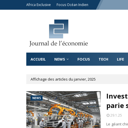
Africa Exclusive
Focus Océan Indien
ACCUEIL
NEWS
FOCUS
TECH
LIFE
Affichage des articles du janvier, 2025
Invest
NEWS
parie 
29.1.25
Le géant ch