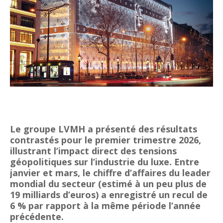
Tsirisoa Edition
-
Jul 15 2026
Jeux vidéo : Supercell parie sur les studios africains
Unknown
-
Jul 13 2026
Intelligence artificielle : le "Sud global" joue sa partition
Unknown
-
Jul 06 2026
Chine : des investissements à l'étranger plus encadrés
Unknown
-
Jul 01 2026
Economie hôtelière : la connectivité comme levier stratégiq
Unknown
-
Jun 27 2026
Pays du Golfe : nouveau paradigme, nouvelles priorités
Unknown
-
Jun 22 2026
Le groupe LVMH a présenté des résultats
Neutralité carbone : les "Iles Vanille" poussent leurs pions
contrastés pour le premier trimestre 2026,
Unknown
-
Jun 18 2026
illustrant l’impact direct des tensions
Rendez-vous golfique : Mazagan joue sa carte
géopolitiques sur l’industrie du luxe. Entre
Unknown
-
Jun 11 2026
janvier et mars, le chiffre d’affaires du leader
Course à l'IA : Meta envisage une importante levée de fonds
mondial du secteur (estimé à un peu plus de
Unknown
-
Jun 06 2026
19 milliards d’euros) a enregistré un recul de
Banques centrales : indépendantes jusqu'où ?
6 % par rapport à la même période l’année
Unknown
-
Jun 02 2026
précédente.
VTC : Yango Group veut accélérer en Afrique