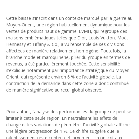
Unknown
-
May 22 2026
Marques françaises : Chanel aux sommets de la valorisation e
Cette baisse s’inscrit dans un contexte marqué par la guerre au
Tsirisoa Edition
-
May 13 2026
Moyen-Orient, une région habituellement dynamique pour les
Art et médias sociaux : à l'ère de la "présence ciblée"
ventes de produits haut de gamme. LVMH, qui regroupe des
Unknown
-
May 09 2026
maisons emblématiques telles que Dior, Louis Vuitton, Moët
Tourisme : l'Afrique fait le pari du luxe et de la durabilité
Hennessy et Tiffany & Co., a vu l’ensemble de ses divisions
Unknown
-
May 03 2026
affectées de manière relativement homogène. Toutefois, la
Economie : quand le roi dollar grince
branche mode et maroquinerie, pilier du groupe en termes de
Unknown
-
Apr 26 2026
revenus, a été particulièrement touchée. Cette sensibilité
Tourisme : le Maroc confirme sa vitalité
s’explique notamment par l’importance stratégique du Moyen-
Unknown
-
Aug 07 2026
Orient, qui représente environ 6 % de l’activité globale. La
contraction de la demande dans cette zone a donc contribué
de manière significative au recul global observé.
Pour autant, l’analyse des performances du groupe ne peut se
limiter à cette seule région. En neutralisant les effets de
change et les variations de périmètre, l’activité globale affiche
une légère progression de 1 %. Ce chiffre suggère que le
ralentissement reste contenu et largement circonscrit aux