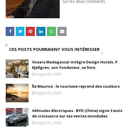
sur les deux continents.
Tsirisoa Edition
-
May 13 2026
Art et médias sociaux : à l'ère de la "présence ciblée"
Unknown
-
May 09 2026
Tourisme : l'Afrique fait le pari du luxe et de la durabilité
Unknown
-
May 03 2026
Economie : quand le roi dollar grince
Unknown
-
Apr 26 2026
CES POSTS POURRAIENT VOUS INTÉRESSER
Tourisme : le Maroc confirme sa vitalité
Unknown
-
Aug 07 2026
Voaara Madagascar intègre Design Hotels. P.
Le cours de l'or au plus haut depuis juin 2026
Kjellgren, son fondateur, se livre.
Tsirisoa Edition
-
Aug 06 2026
August 03, 2026
Île Maurice : le tourisme reprend des couleurs
August 03, 2026
Véhicules électriques : BYD (Chine) signe 3 mois
de croissance sur ses ventes mondiales
August 01, 2026