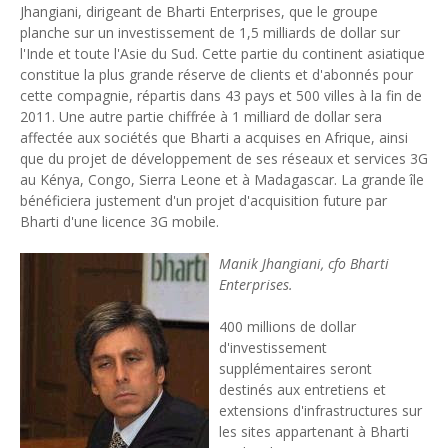
Jhangiani, dirigeant de Bharti Enterprises, que le groupe
Unknown
-
Jul 13 2026
planche sur un investissement de 1,5 milliards de dollar sur
Intelligence artificielle : le "Sud global" joue sa partition
l'Inde et toute l'Asie du Sud. Cette partie du continent asiatique
Unknown
-
Jul 06 2026
constitue la plus grande réserve de clients et d'abonnés pour
Chine : des investissements à l'étranger plus encadrés
cette compagnie, répartis dans 43 pays et 500 villes à la fin de
Unknown
-
Jul 01 2026
2011. Une autre partie chiffrée à 1 milliard de dollar sera
Economie hôtelière : la connectivité comme levier stratégiq
affectée aux sociétés que Bharti a acquises en Afrique, ainsi
Unknown
-
Jun 27 2026
que du projet de développement de ses réseaux et services 3G
Pays du Golfe : nouveau paradigme, nouvelles priorités
au Kénya, Congo, Sierra Leone et à Madagascar. La grande île
Unknown
-
Jun 22 2026
bénéficiera justement d'un projet d'acquisition future par
Neutralité carbone : les "Iles Vanille" poussent leurs pions
Bharti d'une licence 3G mobile.
Unknown
-
Jun 18 2026
Manik Jhangiani, cfo Bharti
Rendez-vous golfique : Mazagan joue sa carte
Enterprises.
Unknown
-
Jun 11 2026
Course à l'IA : Meta envisage une importante levée de fonds
400 millions de dollar
Unknown
-
Jun 06 2026
d'investissement
Banques centrales : indépendantes jusqu'où ?
supplémentaires seront
Unknown
-
Jun 02 2026
destinés aux entretiens et
VTC : Yango Group veut accélérer en Afrique
extensions d'infrastructures sur
Unknown
-
May 22 2026
les sites appartenant à Bharti
Marques françaises : Chanel aux sommets de la valorisation e