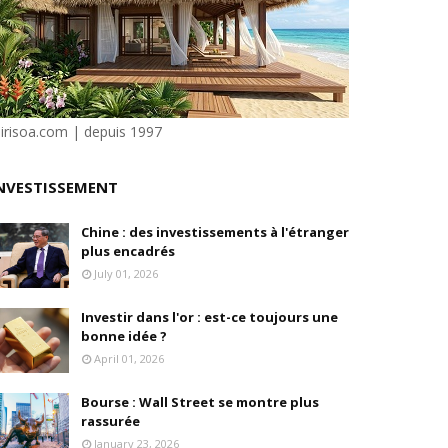
isation et la désirabilité
e"
sirisoa.com | depuis 1997
ilité
NVESTISSEMENT
Chine : des investissements à l'étranger
plus encadrés
July 01, 2026
Investir dans l'or : est-ce toujours une
bonne idée ?
April 01, 2026
Bourse : Wall Street se montre plus
rassurée
January 23, 2026