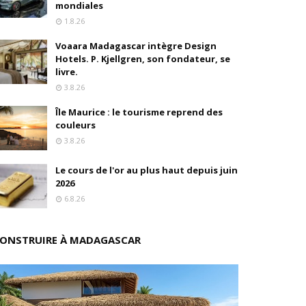
mondiales
1.8.26
oré (Universal, Canal+) et de Banijay
Voaara Madagascar intègre Design
s
Hotels. P. Kjellgren, son fondateur, se
livre.
ition
3.8.26
Île Maurice : le tourisme reprend des
drés
couleurs
3.8.26
stratégique
Le cours de l'or au plus haut depuis juin
ités
2026
6.8.26
rs pions
ONSTRUIRE À MADAGASCAR
 de fonds