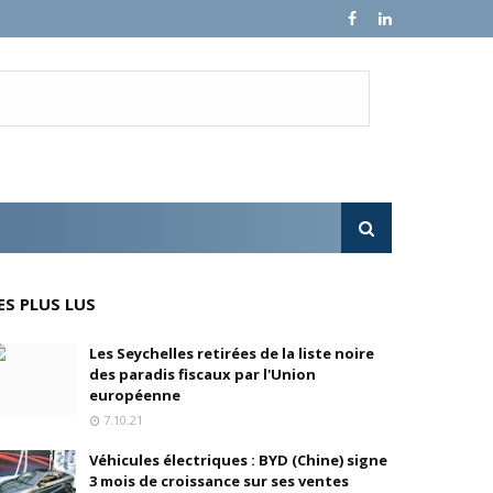
en, son fondateur, se livre.
e croissance sur ses ventes mondiales
l'OPA sur MultiChoice (Afrique du Sud)
ES PLUS LUS
e progressivement
Les Seychelles retirées de la liste noire
des paradis fiscaux par l'Union
'acquisition de FedEx Supply Chain
européenne
7.10.21
Véhicules électriques : BYD (Chine) signe
3 mois de croissance sur ses ventes
inois