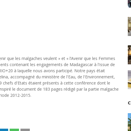
Unknown
-
Jul 18 2026
Cinéma : Lionsgate attire l'attention du groupe Boll
Tsirisoa Edition
-
Jul 15 2026
Jeux vidéo : Supercell parie sur les studios africain
Unknown
-
Jul 13 2026
Intelligence artificielle : le "Sud global" joue sa part
Unknown
-
Jul 06 2026
Chine : des investissements à l'étranger plus enca
Unknown
-
Jul 01 2026
venir que les malgaches veulent » et « l’Avenir que les Femmes
Economie hôtelière : la connectivité comme levier 
ments contenant les engagements de Madagascar à l'issue de
IO+20 à laquelle nous avons participé. Notre pays était
Unknown
-
Jun 27 2026
oelina, accompagné du ministère de l'Eau, de l'Environnement,
Pays du Golfe : nouveau paradigme, nouvelles prior
9 chefs d'Etats étaient présents à cette conférence dont le
Unknown
-
Jun 22 2026
 inspiré le document de 183 pages rédigé par la partie malgache
Neutralité carbone : les "Iles Vanille" poussent leu
riode 2012-2015.
Unknown
-
Jun 18 2026
C
Rendez-vous golfique : Mazagan joue sa carte
Unknown
-
Jun 11 2026
Course à l'IA : Meta envisage une importante levée
Unknown
-
Jun 06 2026
Banques centrales : indépendantes jusqu'où ?