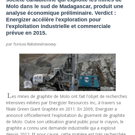
Unknown
-
Jul 13 2026
Molo dans le sud de Madagascar, produit une
Intelligence artificielle : le "Sud global" joue sa partition
analyse économique préliminaire. Verdict :
Unknown
-
Jul 06 2026
Energizer accélère l'exploration pour
Chine : des investissements à l'étranger plus encadrés
l'exploitation industrielle et commerciale
Unknown
-
Jul 01 2026
prévue en 2015.
Economie hôtelière : la connectivité comme levier stratégiq
par Tsirisoa Rakotondravoavy
Unknown
-
Jun 27 2026
Pays du Golfe : nouveau paradigme, nouvelles priorités
Unknown
-
Jun 22 2026
Neutralité carbone : les "Iles Vanille" poussent leurs pions
Unknown
-
Jun 18 2026
Rendez-vous golfique : Mazagan joue sa carte
Unknown
-
Jun 11 2026
Course à l'IA : Meta envisage une importante levée de fonds
L
es mines de graphite de Molo ont fait l'objet de recherches
Unknown
-
Jun 06 2026
intensives initiées par Energizer Resources Inc, à travers sa
Banques centrales : indépendantes jusqu'où ?
filiale Green Giant Graphite en 2011. En 2009, Energizer a
Unknown
-
Jun 02 2026
annoncé officiellement l'exploitation du gisement de graphite
VTC : Yango Group veut accélérer en Afrique
de Molo. Outre son utilisation grand public pour le crayon, le
Unknown
-
May 22 2026
graphite a connu une demande industrielle qui a explosé
Marques françaises : Chanel aux sommets de la valorisation e
depuis 2012. Et pour cause, cette matière est très recherchée