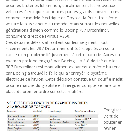
pour les batteries lithium-ion, qui alimentent les nouveaux
Tsirisoa Edition
-
May 13 2026
véhicules électriques annoncés par les grands constructeurs
Art et médias sociaux : à l'ère de la "présence ciblée"
comme le modèle électrique de Toyota, la Prius, troisième
Unknown
-
May 09 2026
voiture la plus vendue au monde, mais surtout les nouvelles
Tourisme : l'Afrique fait le pari du luxe et de la durabilité
générations d'avion comme le Boeing 787 Dreamliner,
Unknown
-
May 03 2026
concurrent direct de l'Airbus A350.
Economie : quand le roi dollar grince
Ces deux modèles s'affrontent sur leur segment. Tout
Unknown
-
Apr 26 2026
récemment, les 787 Dreamliner ont été rappelés au sol à
Tourisme : le Maroc confirme sa vitalité
cause d'un problème lié justement à cette batterie. Après un
Unknown
-
Aug 07 2026
examen profond engagé par Boeing, il a été décidé que les
Le cours de l'or au plus haut depuis juin 2026
787 Dreamliner resteront alimentés par cette même batterie
Tsirisoa Edition
-
Aug 06 2026
car Boeing a trouvé la faille qui a "enrayé" le système
électrique de l'avion. Cette décision constitue un souffle inédit
pour le marché du graphite et Energizer compte se faire une
place de premier ordre sur cette matière.
Energizer
vient de
boucer en
février